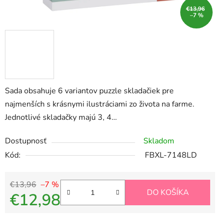
€13,96
–7 %
Sada obsahuje 6 variantov puzzle skladačiek pre
najmenších s krásnymi ilustráciami zo života na farme.
Jednotlivé skladačky majú 3, 4…
Dostupnosť
Skladom
Kód:
FBXL-7148LD
€13,96
–7 %
DO KOŠÍKA
€12,98
Jednotková cena: