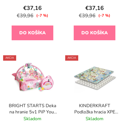
€37,16
€37,16
€39,96
€39,96
(–7 %)
(–7 %)
DO KOŠÍKA
DO KOŠÍKA
AKCIA
AKCIA
BRIGHT STARTS Deka
KINDERKRAFT
na hranie 5v1 PiP Your
Podložka hracia XPE
Way Ball Play™
Matty2
Skladom
Skladom
Rainbow Tropics™ 0m+