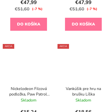
€47,99
€47,99
€51,60
€51,60
(–7 %)
(–7 %)
DO KOŠÍKA
DO KOŠÍKA
AKCIA
AKCIA
Nickelodeon Filcová
Vankúšik pre hru na
podložka, Paw Patrol,
brušku Líška
Modrá, 75x112cm
Skladom
Skladom