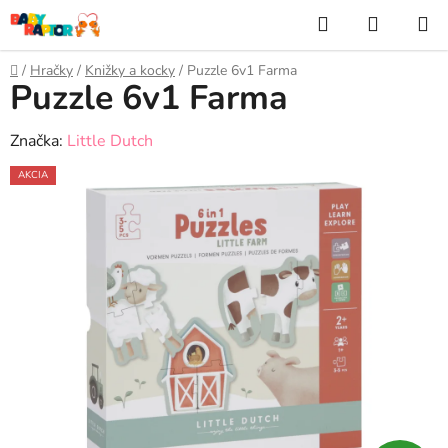
Prejsť
Hľadať
NÁKUP
na
KOŠÍK
obsah
Domov
/
Hračky
/
Knižky a kocky
/
Puzzle 6v1 Farma
Puzzle 6v1 Farma
Značka:
Little Dutch
AKCIA