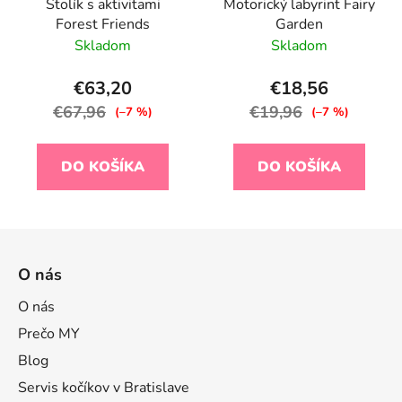
Stolík s aktivitami
Motorický labyrint Fairy
Forest Friends
Garden
Skladom
Skladom
€63,20
€18,56
€67,96
€19,96
(–7 %)
(–7 %)
DO KOŠÍKA
DO KOŠÍKA
Z
á
O nás
p
ä
O nás
t
Prečo MY
i
Blog
e
Servis kočíkov v Bratislave