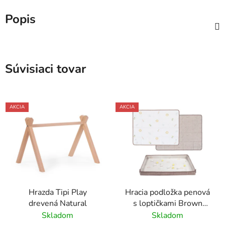
Popis
Súvisiaci tovar
AKCIA
AKCIA
Hrazda Tipi Play
Hracia podložka penová
drevená Natural
s loptičkami Brown
Beige
Skladom
Skladom