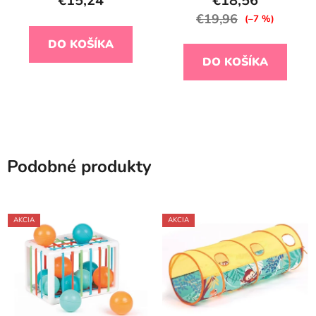
€15,24
€18,56
€19,96
(–7 %)
DO KOŠÍKA
DO KOŠÍKA
Podobné produkty
AKCIA
AKCIA