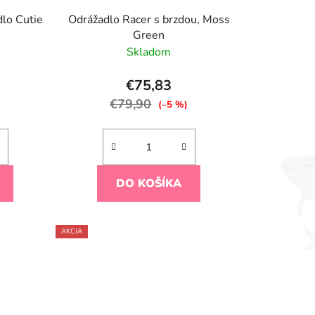
u
lo Cutie
Odrážadlo Racer s brzdou, Moss
k
Green
t
Skladom
o
v
€75,83
€79,90
)
(–5 %)
DO KOŠÍKA
AKCIA