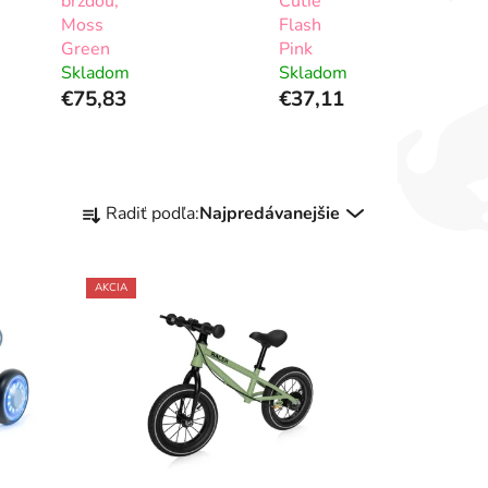
brzdou,
Cutie
Moss
Flash
Green
Pink
Skladom
Skladom
€75,83
€37,11
R
Radiť podľa:
Najpredávanejšie
a
d
e
AKCIA
n
i
e
p
r
o
d