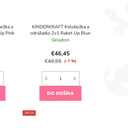
ežka a
KINDERKRAFT Kolobežka a
Up Pink
odrážadlo 2v1 Raket Up Blue
Skladom
€46,45
€49,95
)
(–7 %)
DO KOŠÍKA
AKCIA