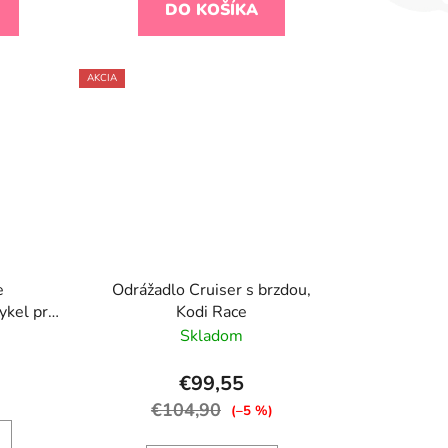
DO KOŠÍKA
AKCIA
e
Odrážadlo Cruiser s brzdou,
ykel pre
Kodi Race
a
Skladom
€99,55
€104,90
(–5 %)