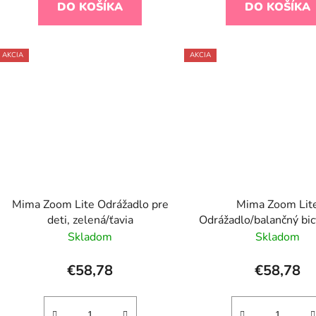
DO KOŠÍKA
DO KOŠÍKA
AKCIA
AKCIA
Mima Zoom Lite Odrážadlo pre
Mima Zoom Lit
deti, zelená/ťavia
Odrážadlo/balančný bic
deti, biela/ťavi
Skladom
Skladom
€58,78
€58,78