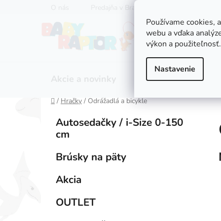
Prejsť
O nás
Predajňa v Bratislave
Servis kočíkov
na
Používame cookies, 
obsah
webu a vďaka analýze
výkon a použiteľnosť.
Nastavenie
Akcie a novinky
Zľavy
Kočíky
Domov
/
Hračky
/
Odrážadlá a bicykle
B
K
Preskočiť
Autosedačky / i-Size 0-150
a
kategórie
o
cm
t
č
e
n
Brúsky na päty
g
ý
ó
Akcia
p
r
i
a
OUTLET
e
n
e