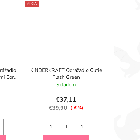
AKCIA
rážadlo
KINDERKRAFT Odrážadlo Cutie
mi Coral
Flash Green
do 50 kg
Skladom
€37,11
€39,90
)
(–6 %)