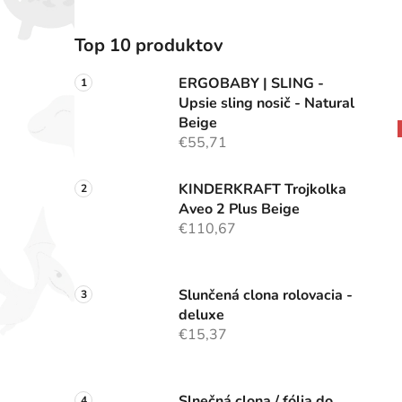
Top 10 produktov
ERGOBABY | SLING -
Upsie sling nosič - Natural
Beige
€55,71
KINDERKRAFT Trojkolka
Aveo 2 Plus Beige
€110,67
Slunčená clona rolovacia -
deluxe
€15,37
Slnečná clona / fólia do