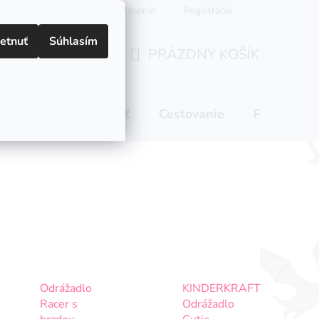
Prihlásenie
Registrácia
etnuť
Súhlasím
PRÁZDNY KOŠÍK
NÁKUPNÝ
KOŠÍK
 pitie
Domácnosť
Cestovanie
Pre mamič
Odrážadlo
KINDERKRAFT
Racer s
Odrážadlo