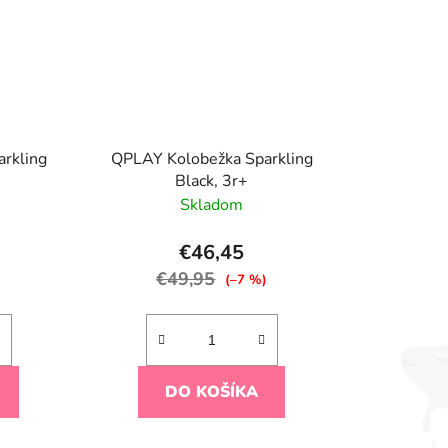
rkling
QPLAY Kolobežka Sparkling
Black, 3r+
Skladom
€46,45
€49,95
)
(–7 %)
DO KOŠÍKA