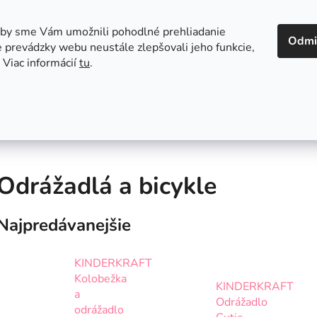
 v Bratislave
Kontakt
aby sme Vám umožnili pohodlné prehliadanie
Odmi
 prevádzky webu neustále zlepšovali jeho funkcie,
 Viac informácií
tu
.
Autosedačky
Hračky
Hygiena
Jedenie a
Odrážadlá a bicykle
Najpredávanejšie
KINDERKRAFT
Kolobežka
KINDERKRAFT
a
Odrážadlo
odrážadlo