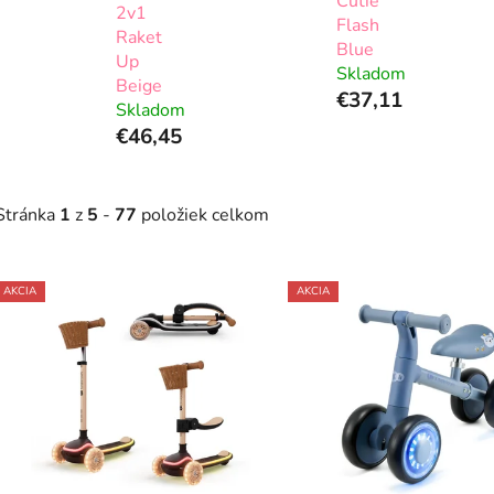
Cutie
2v1
Flash
Raket
Blue
Up
Skladom
Beige
€37,11
Skladom
€46,45
Stránka
1
z
5
-
77
položiek celkom
V
AKCIA
AKCIA
ý
p
s
p
r
o