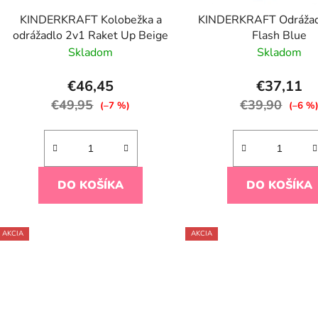
d
KINDERKRAFT Kolobežka a
KINDERKRAFT Odrážad
u
odrážadlo 2v1 Raket Up Beige
Flash Blue
k
Skladom
Skladom
t
o
€46,45
€37,11
v
€49,95
€39,90
(–7 %)
(–6 %
DO KOŠÍKA
DO KOŠÍKA
AKCIA
AKCIA