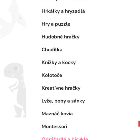
Hrkálky a hryzadlá
Hry a puzzle
Hudobné hračky
Chodítka
Knižky a kocky
Kolotoče
Kreatívne hračky
Lyže, boby a sánky
Maznáčikovia
Montessori
Odrážadlá a bicykle