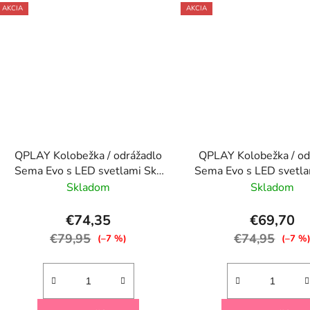
AKCIA
AKCIA
QPLAY Kolobežka / odrážadlo
QPLAY Kolobežka / od
Sema Evo s LED svetlami Sky
Sema Evo s LED svetla
Blue, vek 1 - 6 rokov, do 50 kg
Pink, vek 1 - 6 rokov, 
Skladom
Skladom
€74,35
€69,70
€79,95
€74,95
(–7 %)
(–7 %