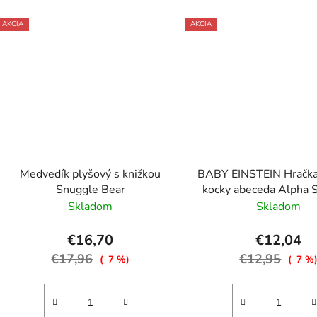
AKCIA
AKCIA
Medvedík plyšový s knižkou
BABY EINSTEIN Hračka 
Snuggle Bear
kocky abeceda Alpha 
4ks, 3m+
Skladom
Skladom
€16,70
€12,04
€17,96
€12,95
(–7 %)
(–7 %