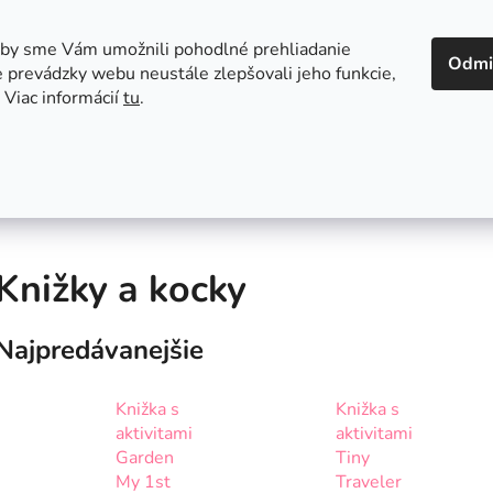
 v Bratislave
Kontakt
aby sme Vám umožnili pohodlné prehliadanie
Odmi
 prevádzky webu neustále zlepšovali jeho funkcie,
 Viac informácií
tu
.
Autosedačky
Hračky
Hygiena
Jedenie a
Knižky a kocky
Najpredávanejšie
Knižka s
Knižka s
aktivitami
aktivitami
Garden
Tiny
My 1st
Traveler