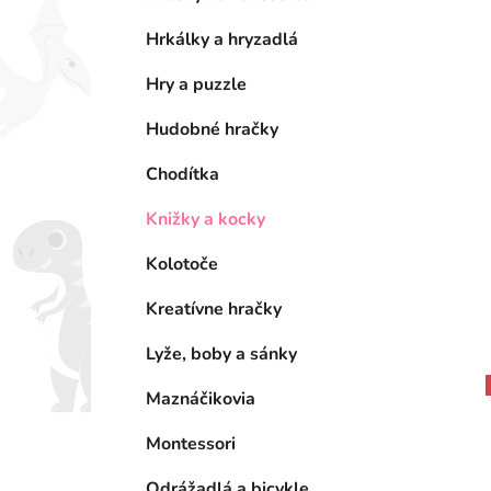
Hrkálky a hryzadlá
Hry a puzzle
Hudobné hračky
Chodítka
Knižky a kocky
Kolotoče
Kreatívne hračky
Lyže, boby a sánky
Maznáčikovia
Montessori
Odrážadlá a bicykle