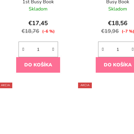
1st Busy Book
Busy Book
k
Skladom
Skladom
t
o
€17,45
€18,56
v
€18,76
€19,96
(–6 %)
(–7 %
DO KOŠÍKA
DO KOŠÍKA
AKCIA
AKCIA