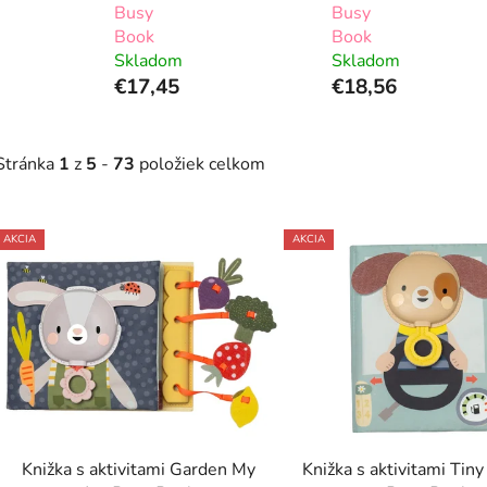
Busy
Busy
Book
Book
Skladom
Skladom
€17,45
€18,56
Stránka
1
z
5
-
73
položiek celkom
V
AKCIA
AKCIA
ý
p
s
p
r
o
d
Knižka s aktivitami Garden My
Knižka s aktivitami Tiny
u