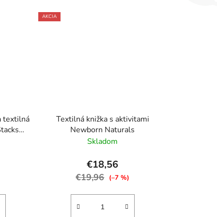
AKCIA
textilná
Textilná knižka s aktivitami
Stacks™
Newborn Naturals
Skladom
€18,56
€19,96
)
(–7 %)