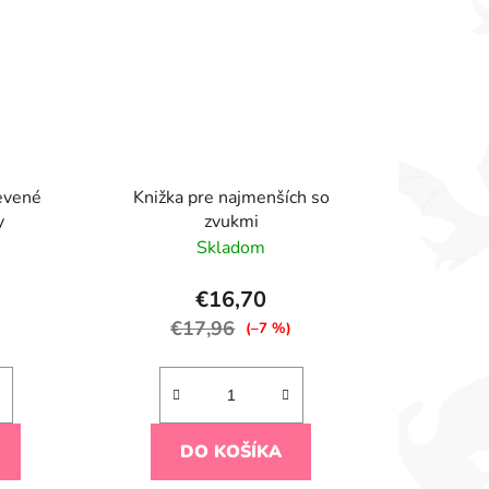
evené
Knižka pre najmenších so
y
zvukmi
Skladom
€16,70
€17,96
)
(–7 %)
DO KOŠÍKA