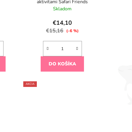
k
aktivitami Safari Friends
t
Skladom
o
v
€14,10
€15,16
)
(–6 %)
DO KOŠÍKA
AKCIA