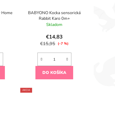
My Home
BABYONO Kocka sensorická
Rabbit Karo 0m+
Skladom
€14,83
€15,95
)
(–7 %)
DO KOŠÍKA
AKCIA