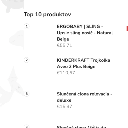
Top 10 produktov
ERGOBABY | SLING -
Upsie sling nosič - Natural
Beige
€55,71
KINDERKRAFT Trojkolka
Aveo 2 Plus Beige
€110,67
Slunčená clona rolovacia -
deluxe
€15,37
Slnečná clona / fólia do