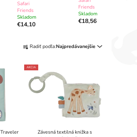
Safari
Safari
Friends
Friends
Skladom
Skladom
€18,56
€14,10
R
Radiť podľa:
Najpredávanejšie
a
d
e
AKCIA
n
i
e
p
r
o
d
u
 Traveler
Závesná textilná knižka s