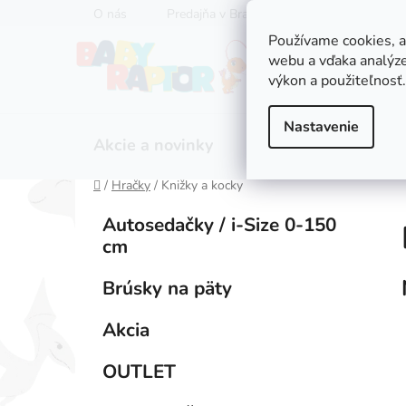
Prejsť
O nás
Predajňa v Bratislave
Servis kočíkov
na
Používame cookies, 
obsah
webu a vďaka analýze
výkon a použiteľnosť.
Nastavenie
Akcie a novinky
Zľavy
Kočíky
Domov
/
Hračky
/
Knižky a kocky
B
K
Preskočiť
Autosedačky / i-Size 0-150
a
kategórie
o
cm
t
č
e
n
Brúsky na päty
g
ý
ó
Akcia
p
r
i
a
OUTLET
e
n
e