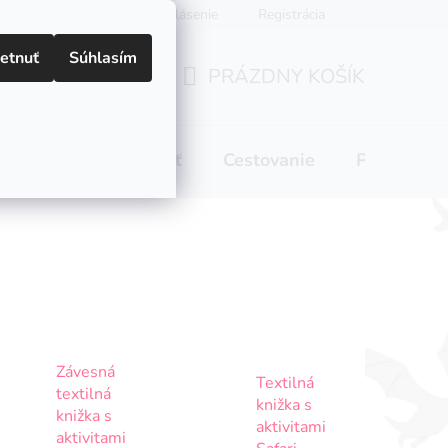
Prihlásenie
Registrácia
etnuť
Súhlasím
PRÁZDNY KOŠÍK
NÁKUPNÝ
KOŠÍK
 pitie
Domácnosť
Cestovanie
Pre mamič
Závesná
Textilná
textilná
knižka s
knižka s
aktivitami
aktivitami