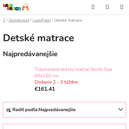
Prejsť
Hľadať
NÁKUP
na
KOŠÍK
obsah
Domov
/
Domácnosť
/
LevinFelin
/
Detské matrace
Detské matrace
Najpredávanejšie
Träumeland detský matrac North Star
60x120 cm
Dodanie 2 - 3 týždne
€161,41
R
Radiť podľa:
Najpredávanejšie
a
d
e