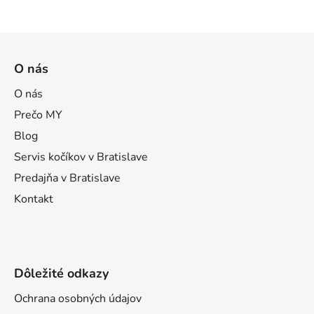
i
s
Z
u
á
O nás
p
ä
O nás
t
Prečo MY
i
Blog
e
Servis kočíkov v Bratislave
Predajňa v Bratislave
Kontakt
Dôležité odkazy
Ochrana osobných údajov