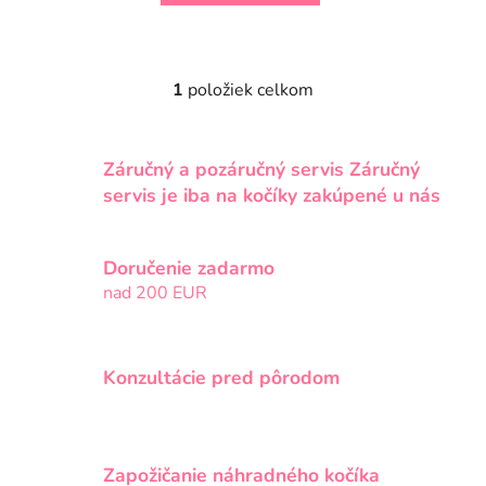
1
položiek celkom
O
v
l
Záručný a pozáručný servis Záručný
á
d
servis je iba na kočíky zakúpené u nás
a
c
i
Doručenie zadarmo
e
nad 200 EUR
p
r
v
Konzultácie pred pôrodom
k
y
v
ý
Zapožičanie náhradného kočíka
p