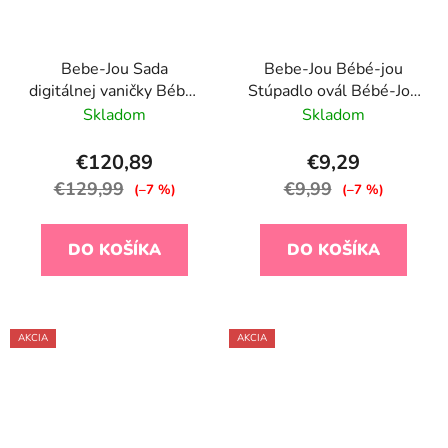
Bebe-Jou Sada
Bebe-Jou Bébé-jou
digitálnej vaničky Bébé-
Stúpadlo ovál Bébé-Jou
Jou Sense Edition
Humpreys ružové
Skladom
Skladom
Mellow Rose so
stojanom
€120,89
€9,29
€129,99
€9,99
(–7 %)
(–7 %)
DO KOŠÍKA
DO KOŠÍKA
AKCIA
AKCIA