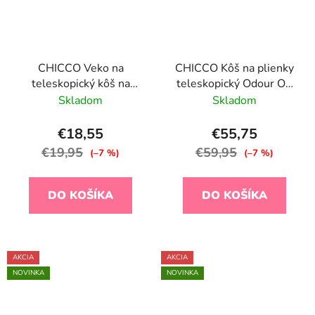
CHICCO Veko na
CHICCO Kôš na plienky
teleskopický kôš na
teleskopický Odour Off
plienky Odour Off
na odstránenie zápachu
Skladom
Skladom
Winter Clouds
€18,55
€55,75
€19,95
€59,95
(–7 %)
(–7 %)
DO KOŠÍKA
DO KOŠÍKA
AKCIA
AKCIA
NOVINKA
NOVINKA