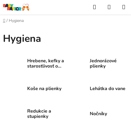
Prejsť
Hľadať
NÁKUP
na
KOŠÍK
obsah
Domov
/
Hygiena
Hygiena
Hrebene, kefky a
Jednorázové
starostlivosť o
plienky
vlasy
Koše na plienky
Lehátka do vane
Redukcie a
Nočníky
stupienky