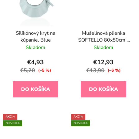
Silikónový kryt na
Mušelínová plienka
kúpanie, Blue
SOFTELLO 80x80cm -
tmavoružová
Skladom
Skladom
€4,93
€12,93
€5,20
€13,90
(–5 %)
(–6 %)
DO KOŠÍKA
DO KOŠÍKA
AKCIA
AKCIA
NOVINKA
NOVINKA