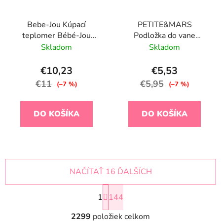
Bebe-Jou Kúpací
PETITE&MARS
teplomer Bébé-Jou
Podložka do vane
Miffy and friends
protišmyková - Harry
Skladom
Skladom
Square
€10,23
€5,53
€11
€5,95
(–7 %)
(–7 %)
DO KOŠÍKA
DO KOŠÍKA
NAČÍTAŤ 16 ĎALŠÍCH
S
1
144
t
r
O
á
2299
položiek celkom
v