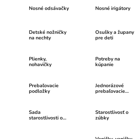
Nosné odsávačky
Nosné irigátory
Detské nožničky
Osušky a župany
na nechty
pre deti
Plienky,
Potreby na
nohavičky
kúpanie
Prebaľovacie
Jednorázové
podložky
prebaľovacie
podložky
Sada
Starostlivosť o
starostlivosti o
zúbky
dieťa
Vaničky, vaničky