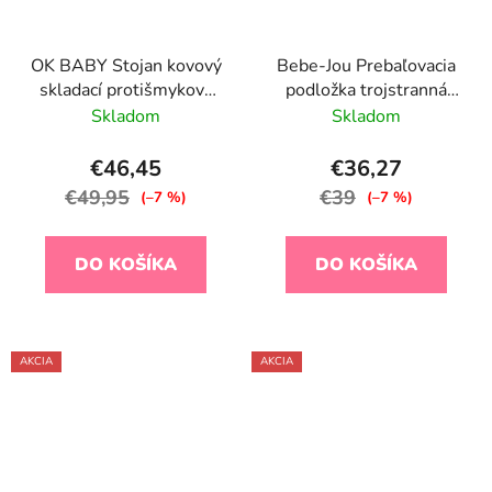
OK BABY Stojan kovový
Bebe-Jou Prebaľovacia
skladací protišmykový
podložka trojstranná
na vaničku Onda a Onda
Bébé-Jou Miffy and
Skladom
Skladom
Evolution
friends,72x77cm
€46,45
€36,27
€49,95
€39
(–7 %)
(–7 %)
DO KOŠÍKA
DO KOŠÍKA
AKCIA
AKCIA