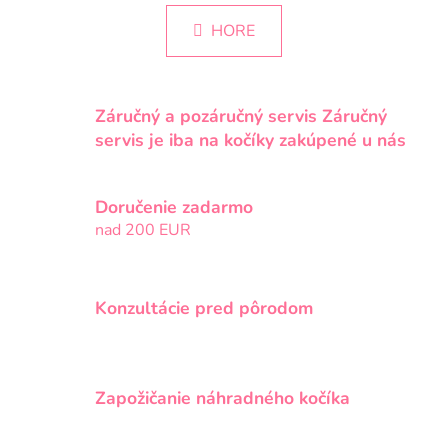
n
l
k
HORE
á
o
d
v
a
a
c
n
Záručný a pozáručný servis Záručný
i
i
servis je iba na kočíky zakúpené u nás
e
e
p
r
Doručenie zadarmo
v
nad 200 EUR
k
y
v
ý
Konzultácie pred pôrodom
p
i
s
u
Zapožičanie náhradného kočíka