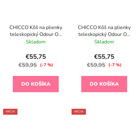
CHICCO Kôš na plienky
CHICCO Kôš na plienky
teleskopický Odour Off
teleskopický Odour Off
na odstránenie zápachu
na odstránenie zápachu
Skladom
Skladom
White
Tundra
€55,75
€55,75
€59,95
€59,95
(–7 %)
(–7 %)
DO KOŠÍKA
DO KOŠÍKA
AKCIA
AKCIA