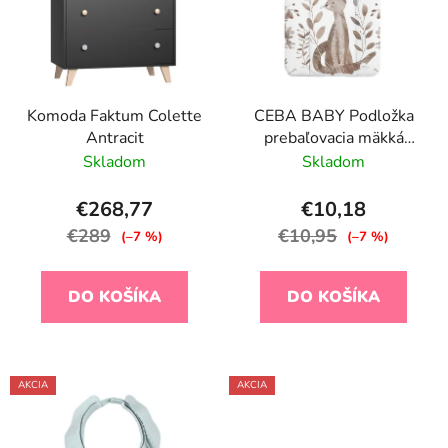
i
o
s
d
p
u
r
k
Komoda Faktum Colette
CEBA BABY Podložka
o
t
Antracit
prebaľovacia mäkká
d
o
(50x70) Basic Clever
Skladom
Skladom
u
v
Otter
k
€268,77
€10,18
t
€289
€10,95
(–7 %)
(–7 %)
o
v
DO KOŠÍKA
DO KOŠÍKA
AKCIA
AKCIA