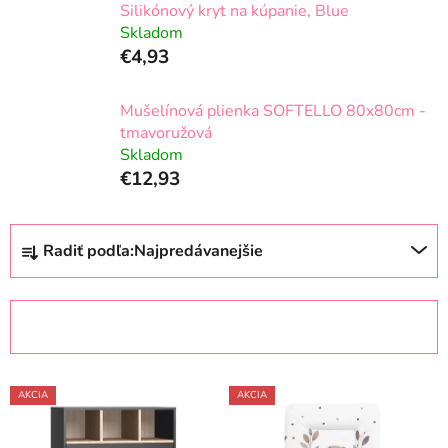
Silikónový kryt na kúpanie, Blue
Skladom
€4,93
Mušelínová plienka SOFTELLO 80x80cm -
tmavoružová
Skladom
€12,93
R
Radiť podľa:
Najpredávanejšie
a
d
e
OTVORIŤ FILTER
n
i
V
e
AKCIA
AKCIA
ý
p
p
r