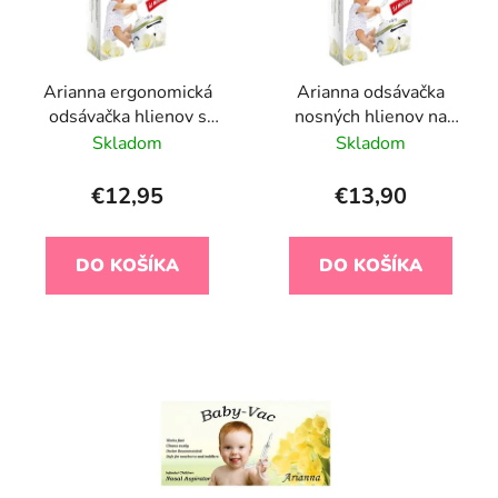
s
p
p
r
r
o
Arianna ergonomická
Arianna odsávačka
o
d
odsávačka hlienov s
nosných hlienov na
d
u
čistiacou kefkou na
vysávač + kefka
Skladom
Skladom
u
k
vysávač
k
t
€12,95
€13,90
t
o
o
v
DO KOŠÍKA
DO KOŠÍKA
v