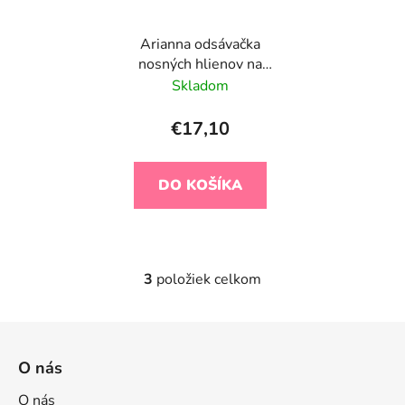
Arianna odsávačka
nosných hlienov na
vysávač
Skladom
€17,10
DO KOŠÍKA
3
položiek celkom
O
v
l
Z
á
á
d
O nás
p
a
ä
O nás