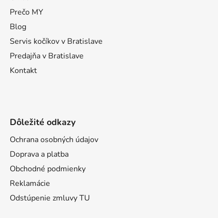
c
t
i
Prečo MY
e
i
Blog
p
e
Servis kočíkov v Bratislave
r
v
Predajňa v Bratislave
k
Kontakt
y
v
ý
p
i
Dôležité odkazy
s
u
Ochrana osobných údajov
Doprava a platba
Obchodné podmienky
Reklamácie
Odstúpenie zmluvy TU