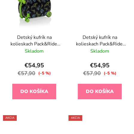
Detský kufrík na
Detský kufrík na
kolieskach Pack&Ride,
kolieskach Pack&Ride,
Dino
Traffic
Skladom
Skladom
€54,95
€54,95
€57,90
€57,90
(–5 %)
(–5 %)
DO KOŠÍKA
DO KOŠÍKA
AKCIA
AKCIA