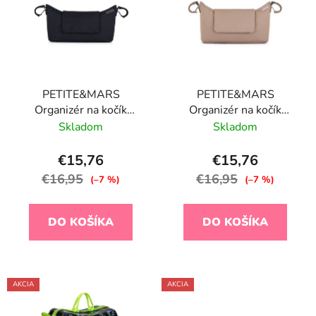
p
r
i
o
s
d
p
u
r
k
PETITE&MARS
PETITE&MARS
o
t
Organizér na kočík
Organizér na kočík
d
o
Emma Black
Emma Beige
Skladom
Skladom
u
v
k
€15,76
€15,76
t
€16,95
€16,95
(–7 %)
(–7 %)
o
v
DO KOŠÍKA
DO KOŠÍKA
AKCIA
AKCIA