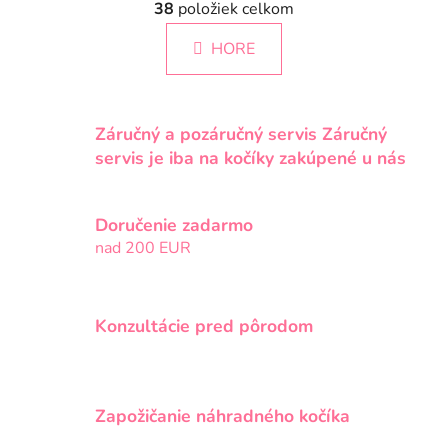
á
38
položiek celkom
v
n
l
k
HORE
á
o
d
v
a
a
c
n
Záručný a pozáručný servis Záručný
i
i
servis je iba na kočíky zakúpené u nás
e
e
p
r
Doručenie zadarmo
v
nad 200 EUR
k
y
v
ý
Konzultácie pred pôrodom
p
i
s
u
Zapožičanie náhradného kočíka