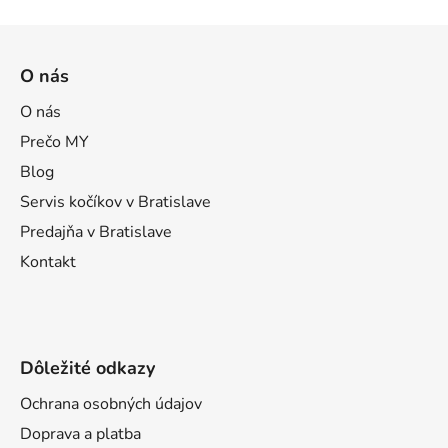
Z
á
O nás
p
ä
O nás
t
Prečo MY
i
Blog
e
Servis kočíkov v Bratislave
Predajňa v Bratislave
Kontakt
Dôležité odkazy
Ochrana osobných údajov
Doprava a platba