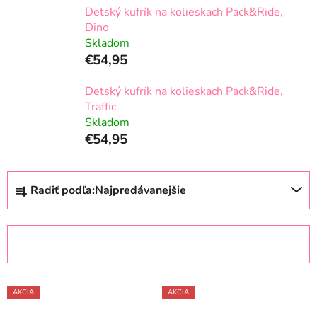
Detský kufrík na kolieskach Pack&Ride,
Dino
Skladom
€54,95
Detský kufrík na kolieskach Pack&Ride,
Traffic
Skladom
€54,95
R
Radiť podľa:
Najpredávanejšie
a
d
e
OTVORIŤ FILTER
n
i
V
e
AKCIA
AKCIA
ý
p