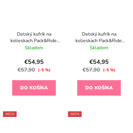
Detský kufrík na
Detský kufrík na
kolieskach Pack&Ride,
kolieskach Pack&Ride,
Safari
Sailor
Skladom
Skladom
€54,95
€54,95
€57,90
€57,90
(–5 %)
(–5 %)
DO KOŠÍKA
DO KOŠÍKA
AKCIA
AKCIA