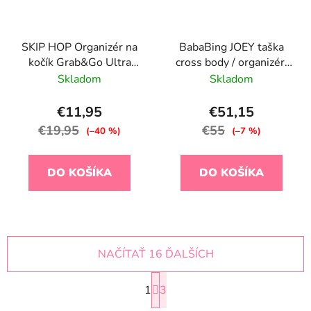
SKIP HOP Organizér na
BabaBing JOEY taška
kočík Grab&Go Ultra
cross body / organizér,
grey melange
Leopard
Skladom
Skladom
€11,95
€51,15
€19,95
€55
(–40 %)
(–7 %)
DO KOŠÍKA
DO KOŠÍKA
NAČÍTAŤ 16 ĎALŠÍCH
S
1
t
3
r
O