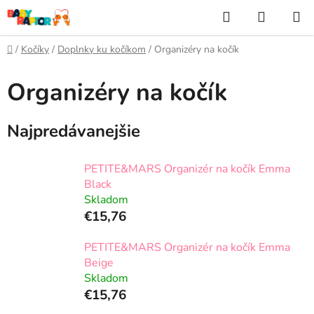
Prejsť
Hľadať
NÁKUP
na
KOŠÍK
obsah
Domov
/
Kočíky
/
Doplnky ku kočíkom
/
Organizéry na kočík
Organizéry na kočík
Najpredávanejšie
PETITE&MARS Organizér na kočík Emma
Black
Skladom
€15,76
PETITE&MARS Organizér na kočík Emma
Beige
Skladom
€15,76