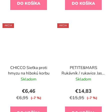
DO KOŠÍKA
DO KOŠÍKA
AKCIA
AKCIA
CHICCO Sieťka proti
PETITE&MARS
hmyzu na hlbokú korbu
Rukávník / rukavice Jasie
Dark Wallnut
Skladom
Skladom
€6,46
€14,83
€6,95
€15,95
(–7 %)
(–7 %)