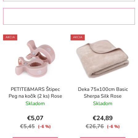
d
e
OTVORIŤ FILTER
n
i
V
e
AKCIA
AKCIA
ý
p
p
r
i
o
s
d
p
u
r
k
PETITE&MARS Štipec
Deka 75x100cm Basic
o
t
Peg na kočík (2 ks) Rose
Sherpa Silk Rose
d
o
Skladom
Skladom
u
v
k
€5,07
€24,89
t
€5,45
€26,76
(–6 %)
(–6 %)
o