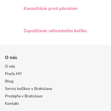
v
ý
Konzultácie pred pôrodom
p
i
s
u
Zapožičanie náhradného kočíka
Z
á
O nás
p
ä
O nás
t
Prečo MY
i
Blog
e
Servis kočíkov v Bratislave
Predajňa v Bratislave
Kontakt