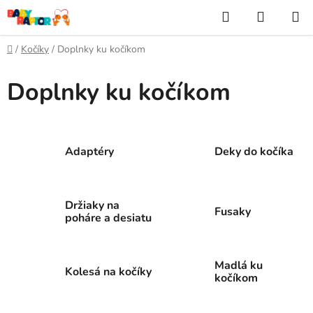
Prejsť
Hľadať
NÁKUP
na
KOŠÍK
obsah
Domov
/
Kočíky
/
Doplnky ku kočíkom
Doplnky ku kočíkom
Adaptéry
Deky do kočíka
Držiaky na
Fusaky
poháre a desiatu
Madlá ku
Kolesá na kočíky
kočíkom