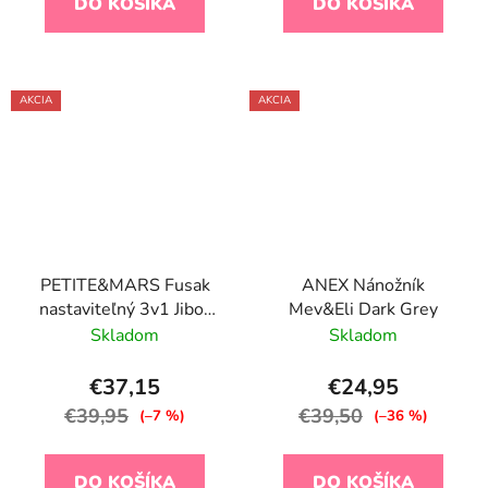
DO KOŠÍKA
DO KOŠÍKA
AKCIA
AKCIA
PETITE&MARS Fusak
ANEX Nánožník
nastaviteľný 3v1 Jibot
Mev&Eli Dark Grey
Dark Walnut
Skladom
Skladom
€37,15
€24,95
€39,95
€39,50
(–7 %)
(–36 %)
DO KOŠÍKA
DO KOŠÍKA