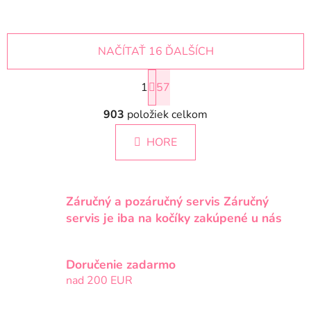
NAČÍTAŤ 16 ĎALŠÍCH
S
1
t
57
r
O
á
903
položiek celkom
v
n
l
k
HORE
á
o
d
v
a
a
c
n
Záručný a pozáručný servis Záručný
i
i
servis je iba na kočíky zakúpené u nás
e
e
p
r
Doručenie zadarmo
v
nad 200 EUR
k
y