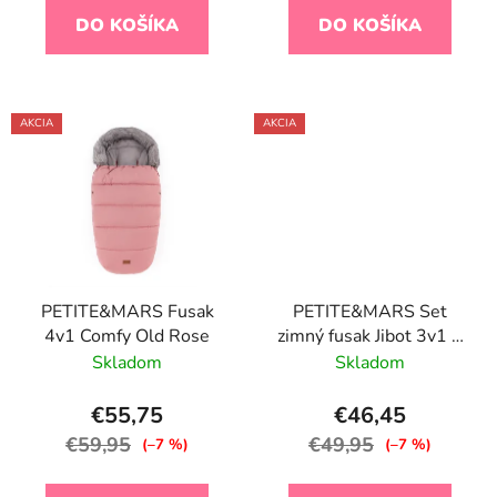
v
DO KOŠÍKA
DO KOŠÍKA
AKCIA
AKCIA
PETITE&MARS Fusak
PETITE&MARS Set
4v1 Comfy Old Rose
zimný fusak Jibot 3v1 +
rukavice na kočík Jasie
Skladom
Skladom
Dark Walnut
€55,75
€46,45
€59,95
€49,95
(–7 %)
(–7 %)