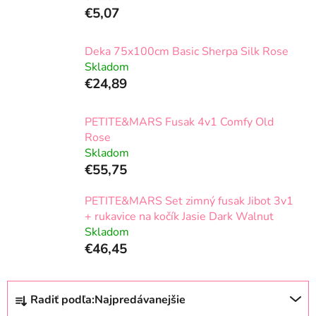
€5,07
Deka 75x100cm Basic Sherpa Silk Rose
Skladom
€24,89
PETITE&MARS Fusak 4v1 Comfy Old
Rose
Skladom
€55,75
PETITE&MARS Set zimný fusak Jibot 3v1
+ rukavice na kočík Jasie Dark Walnut
Skladom
€46,45
R
Radiť podľa:
Najpredávanejšie
a