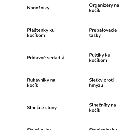
Organizéry na
Nánožníky
kočík
Pláštenky ku
Prebaľovacie
kočíkom
tašky
Pultíky ku
Prídavné sedadlá
kočíkom
Rukávniky na
Sieťky proti
kočík
hmyzu
Slnečníky na
Slnečné clony
kočík
Striešky ku
Stupienky ku