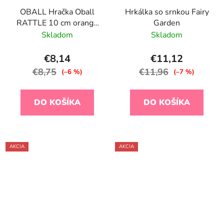
OBALL Hračka Oball
Hrkálka so srnkou Fairy
RATTLE 10 cm orange
Garden
0m+
Skladom
Skladom
€8,14
€11,12
€8,75
€11,96
(–6 %)
(–7 %)
DO KOŠÍKA
DO KOŠÍKA
AKCIA
AKCIA