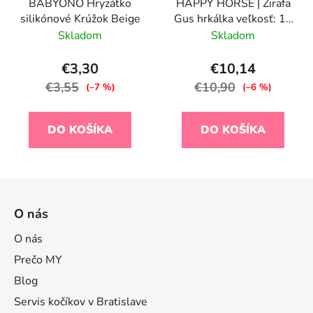
BABYONO Hryzátko
HAPPY HORSE | Žirafa
silikónové Krúžok Beige
Gus hrkálka veľkosť: 18
cm
Skladom
Skladom
€3,30
€10,14
€3,55
€10,90
(–7 %)
(–6 %)
DO KOŠÍKA
DO KOŠÍKA
Z
á
O nás
p
ä
O nás
t
Prečo MY
i
Blog
e
Servis kočíkov v Bratislave