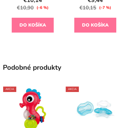
€10,14
€9,44
€10,90
€10,15
(–6 %)
(–7 %)
DO KOŠÍKA
DO KOŠÍKA
Podobné produkty
AKCIA
AKCIA