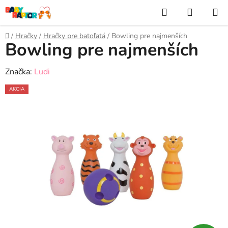
Prejsť
Hľadať
NÁKUP
na
KOŠÍK
obsah
Domov
/
Hračky
/
Hračky pre batoľatá
/
Bowling pre najmenších
Bowling pre najmenších
Značka:
Ludi
AKCIA