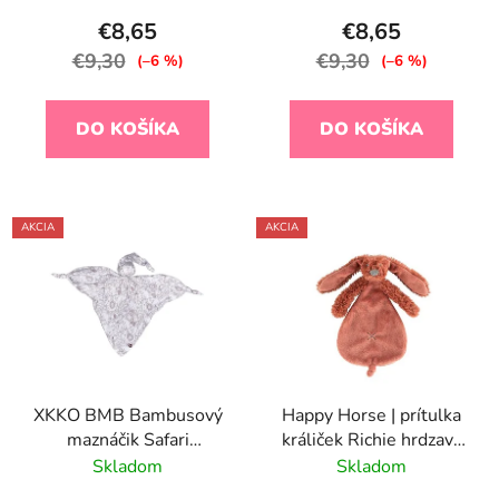
€8,65
€8,65
€9,30
€9,30
(–6 %)
(–6 %)
DO KOŠÍKA
DO KOŠÍKA
AKCIA
AKCIA
XKKO BMB Bambusový
Happy Horse | prítulka
maznáčik Safari
králiček Richie hrdzavý
W/Atmosphere
veľkosť: 25 cm
Skladom
Skladom