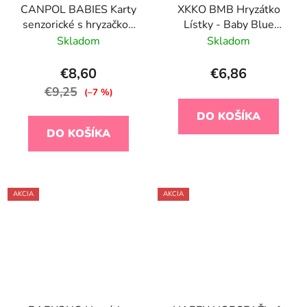
CANPOL BABIES Karty
XKKO BMB Hryzátko
senzorické s hryzačkou
Lístky - Baby Blue
BabiesBoo
Cross
Skladom
Skladom
€8,60
€6,86
€9,25
(–7 %)
DO KOŠÍKA
DO KOŠÍKA
AKCIA
AKCIA