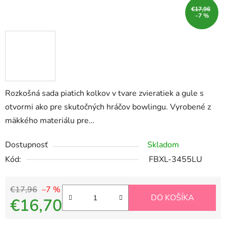
€17,96
–7 %
Rozkošná sada piatich kolkov v tvare zvieratiek a gule s
otvormi ako pre skutočných hráčov bowlingu. Vyrobené z
mäkkého materiálu pre…
Dostupnosť
Skladom
Kód:
FBXL-3455LU
€17,96
–7 %
DO KOŠÍKA
€16,70
Jednotková cena: