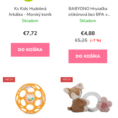
Ks Kids Hudobná
BABYONO Hryzačka
hrkálka - Morský koník
silikónová bez BPA v
tvare cumlíka s krytom
Skladom
Skladom
modrá 3m+
€7,72
€4,88
€5,25
(–7 %)
DO KOŠÍKA
DO KOŠÍKA
AKCIA
AKCIA