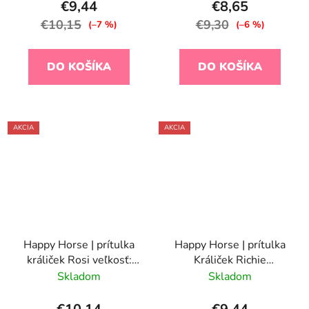
€9,44
€8,65
€10,15
€9,30
(–7 %)
(–6 %)
DO KOŠÍKA
DO KOŠÍKA
AKCIA
AKCIA
Happy Horse | prítulka
Happy Horse | prítulka
králiček Rosi veľkosť:
Králiček Richie
25 cm
recyklovaný - pistáciová
Skladom
Skladom
veľkosť: 25 cm