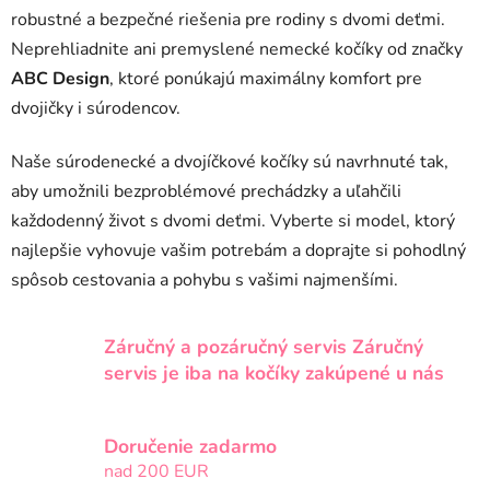
s
robustné a bezpečné riešenia pre rodiny s dvomi deťmi.
u
Neprehliadnite ani premyslené nemecké kočíky od značky
ABC Design
, ktoré ponúkajú maximálny komfort pre
dvojičky i súrodencov.
Naše súrodenecké a dvojíčkové kočíky sú navrhnuté tak,
aby umožnili bezproblémové prechádzky a uľahčili
každodenný život s dvomi deťmi. Vyberte si model, ktorý
najlepšie vyhovuje vašim potrebám a doprajte si pohodlný
spôsob cestovania a pohybu s vašimi najmenšími.
Záručný a pozáručný servis Záručný
servis je iba na kočíky zakúpené u nás
Doručenie zadarmo
nad 200 EUR