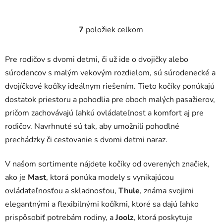
7
položiek celkom
O
v
l
Pre rodičov s dvomi deťmi, či už ide o dvojičky alebo
á
súrodencov s malým vekovým rozdielom, sú súrodenecké a
d
dvojíčkové kočíky ideálnym riešením. Tieto kočíky ponúkajú
a
c
dostatok priestoru a pohodlia pre oboch malých pasažierov,
i
pričom zachovávajú ľahkú ovládateľnosť a komfort aj pre
e
rodičov. Navrhnuté sú tak, aby umožnili pohodlné
p
prechádzky či cestovanie s dvomi deťmi naraz.
r
v
V našom sortimente nájdete kočíky od overených značiek,
k
y
ako je
Mast
, ktorá ponúka modely s vynikajúcou
v
ovládateľnosťou a skladnosťou,
Thule
, známa svojimi
ý
elegantnými a flexibilnými kočíkmi, ktoré sa dajú ľahko
p
prispôsobiť potrebám rodiny, a
Joolz
, ktorá poskytuje
i