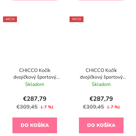
AKCIA
AKCIA
CHICCO Kočík
CHICCO Kočík
dvojičkový športový
dvojičkový športový
Ohlala Twin Silver Cat
Ohlala Twin Black Night
Skladom
Skladom
€287,79
€287,79
€309,45
€309,45
(–7 %)
(–7 %)
DO KOŠÍKA
DO KOŠÍKA