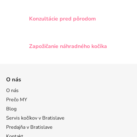
Konzultácie pred pôrodom
Zapožičanie náhradného kočíka
Z
á
O nás
p
ä
O nás
t
Prečo MY
i
Blog
e
Servis kočíkov v Bratislave
Predajňa v Bratislave
Kontakt