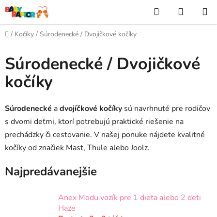
Prejsť
Hľadať
NÁKUP
na
KOŠÍK
obsah
Domov
/
Kočíky
/
Súrodenecké / Dvojičkové kočíky
Súrodenecké / Dvojičkové
kočíky
Súrodenecké
a
dvojíčkové
kočíky
sú navrhnuté pre rodičov
s dvomi deťmi, ktorí potrebujú praktické riešenie na
prechádzky či cestovanie. V našej ponuke nájdete kvalitné
kočíky od značiek Mast, Thule alebo Joolz.
Najpredávanejšie
Anex Modu vozík pre 1 dieťa alebo 2 deti
Haze