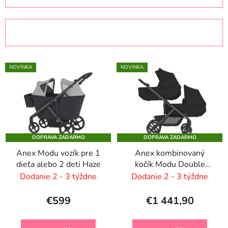
d
e
OTVORIŤ FILTER
n
i
V
e
NOVINKA
NOVINKA
ý
p
p
r
i
o
s
d
p
u
DOPRAVA ZADARMO
DOPRAVA ZADARMO
r
k
Anex Modu vozík pre 1
Anex kombinovaný
o
t
dieťa alebo 2 deti Haze
kočík Modu Double
d
o
NIghty
Dodanie 2 - 3 týždne
Dodanie 2 - 3 týždne
u
v
k
€599
€1 441,90
t
o