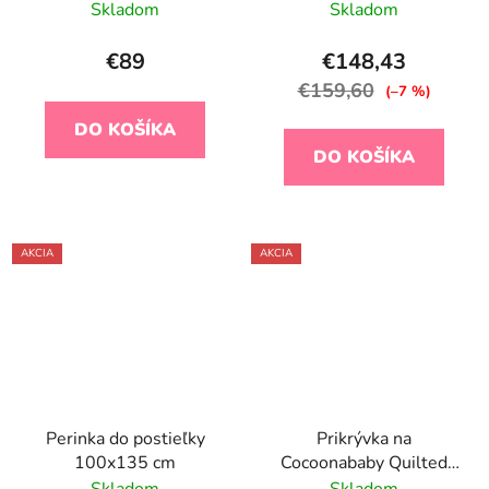
kvetinky
Skladom
Skladom
€89
€148,43
€159,60
(–7 %)
DO KOŠÍKA
DO KOŠÍKA
AKCIA
AKCIA
Perinka do postieľky
Prikrývka na
100x135 cm
Cocoonababy Quilted
White
Skladom
Skladom