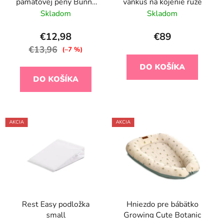
pamäťovej peny Bunny
vankúš na kojenie ruže
Airknit Grey
Skladom
Skladom
€12,98
€89
€13,96
(–7 %)
DO KOŠÍKA
DO KOŠÍKA
AKCIA
AKCIA
Rest Easy podložka
Hniezdo pre bábätko
small
Growing Cute Botanic