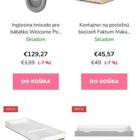
Inglesina hniezdo pre
Kontajner na posteľnú
bábätko Welcome Pod
bielizeň Faktum Makao
Harmony Grey
80 X 160 cm
Skladom
Skladom
€129,27
€45,57
€139
€49
(–7 %)
(–7 %)
DO KOŠÍKA
DO KOŠÍKA
AKCIA
AKCIA