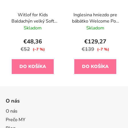
Witlof for Kids
Inglesina hniezdo pre
Baldachýn velký Soft
bábätko Welcome Pod
Sand
Peaceful Blue
Skladom
Skladom
€48,36
€129,27
€52
€139
(–7 %)
(–7 %)
DO KOŠÍKA
DO KOŠÍKA
Z
á
O nás
p
ä
O nás
t
Prečo MY
i