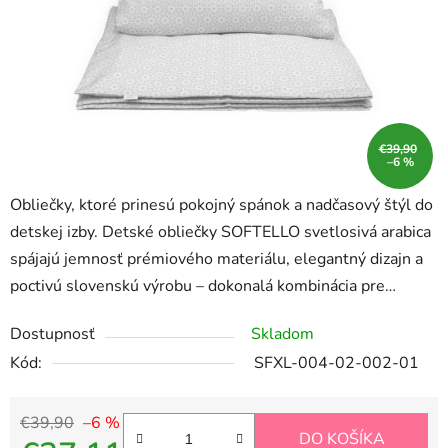
€39,90
–6 %
Obliečky, ktoré prinesú pokojný spánok a nadčasový štýl do
detskej izby. Detské obliečky SOFTELLO svetlosivá arabica
spájajú jemnosť prémiového materiálu, elegantný dizajn a
poctivú slovenskú výrobu – dokonalá kombinácia pre…
Dostupnosť
Skladom
Kód:
SFXL-004-02-002-01
€39,90
–6 %
DO KOŠÍKA