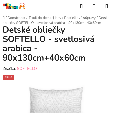
Prejsť
Hľadať
NÁKUP
na
KOŠÍK
obsah
Domov
/
Domácnosť
/
Textil do detskej izby
/
Postieľkové súpravy
/
Detské
obliečky SOFTELLO - svetlosivá arabica - 90x130cm+40x60cm
Detské obliečky
SOFTELLO - svetlosivá
arabica -
90x130cm+40x60cm
Značka:
SOFTELLO
AKCIA