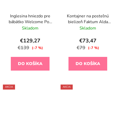
Inglesina hniezdo pre
Kontajner na posteľnú
bábätko Welcome Pod
bielizeň Faktum Alda
Balance Green
70X140, Javor Coimbra
Skladom
Skladom
€129,27
€73,47
€139
€79
(–7 %)
(–7 %)
DO KOŠÍKA
DO KOŠÍKA
AKCIA
AKCIA