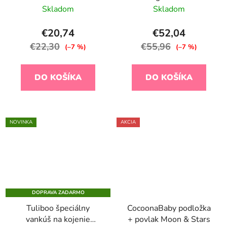
Skladom
Skladom
€20,74
€52,04
€22,30
€55,96
(–7 %)
(–7 %)
DO KOŠÍKA
DO KOŠÍKA
NOVINKA
AKCIA
DOPRAVA ZADARMO
Tuliboo špeciálny
CocoonaBaby podložka
vankúš na kojenie
+ povlak Moon & Stars