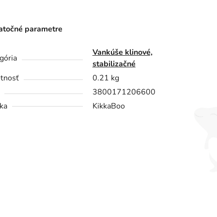
točné parametre
Vankúše klinové,
gória
stabilizačné
tnosť
0.21 kg
3800171206600
ka
KikkaBoo