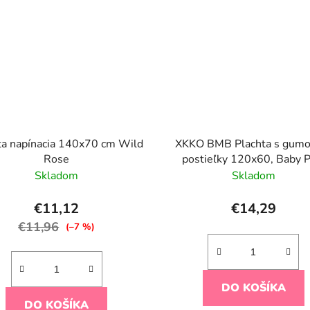
ta napínacia 140x70 cm Wild
XKKO BMB Plachta s gumo
Rose
postieľky 120x60, Baby P
Skladom
Skladom
€11,12
€14,29
€11,96
(–7 %)
DO KOŠÍKA
DO KOŠÍKA