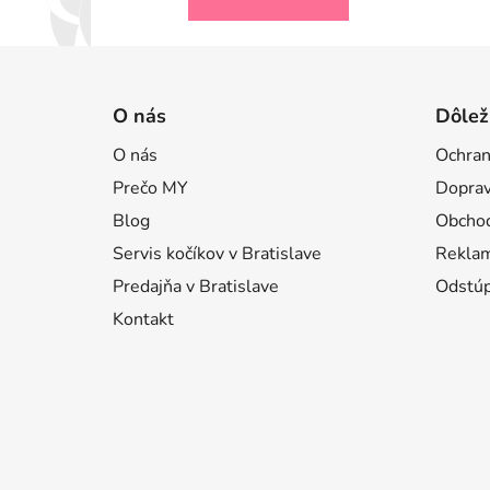
Z
á
O nás
Dôlež
p
O nás
Ochran
ä
Prečo MY
Doprav
t
i
Blog
Obcho
e
Servis kočíkov v Bratislave
Reklam
Predajňa v Bratislave
Odstúp
Kontakt