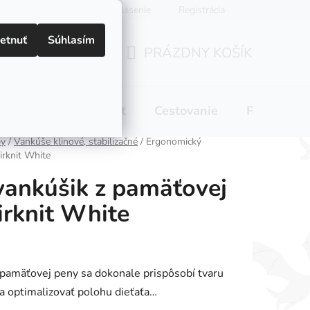
Prihlásenie
Registrácia
etnuť
Súhlasím
PRÁZDNY KOŠÍK
NÁKUPNÝ
KOŠÍK
 pitie
Domácnosť
Cestovanie
Pre mamič
by
/
Vankúše klinové, stabilizačné
/
Ergonomický
irknit White
vankúšik z pamäťovej
rknit White
pamäťovej peny sa dokonale prispôsobí tvaru
ha optimalizovať polohu dieťaťa…