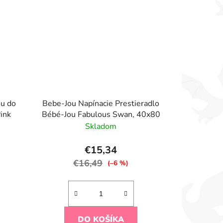
u do
Bebe-Jou Napínacie Prestieradlo
ink
Bébé-Jou Fabulous Swan, 40x80
Skladom
€15,34
€16,49
(–6 %)
DO KOŠÍKA