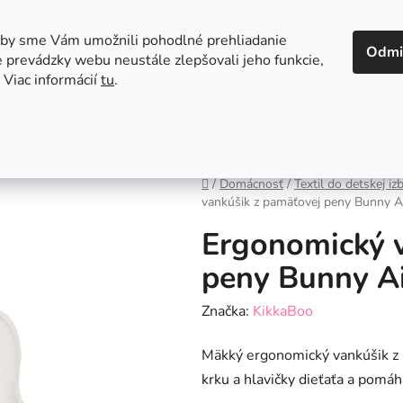
 v Bratislave
Kontakt
aby sme Vám umožnili pohodlné prehliadanie
Odmi
 prevádzky webu neustále zlepšovali jeho funkcie,
 Viac informácií
tu
.
Autosedačky
Hračky
Hygiena
Jedenie a
Domov
/
Domácnosť
/
Textil do detskej iz
vankúšik z pamäťovej peny Bunny A
Ergonomický 
peny Bunny Ai
Značka:
KikkaBoo
Mäkký ergonomický vankúšik z 
krku a hlavičky dieťaťa a pomá