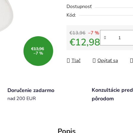
Dostupnosť
Kód:
€13,96
–7 %
€12,98
€13,96
Jednotková cena:
–7 %
Tlač
Opýtať sa
Konzultácie pred
Doručenie zadarmo
pôrodom
nad 200 EUR
Popis