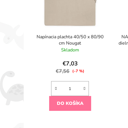
Napínacia plachta 40/50 x 80/90
NA
cm Nougat
diel
Skladom
€7,03
€7,56
(–7 %)
DO KOŠÍKA