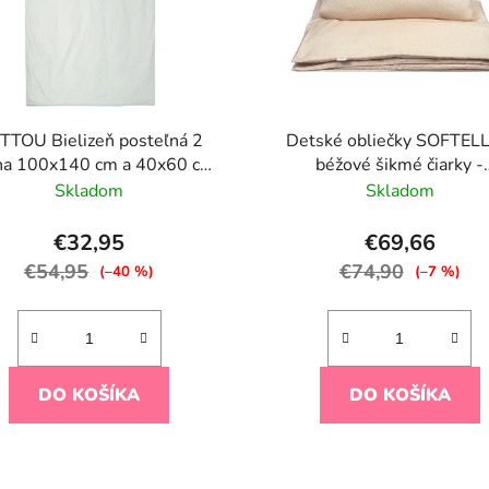
TTOU Bielizeň posteľná 2
Detské obliečky SOFTELL
na 100x140 cm a 40x60 cm
béžové šikmé čiarky -
Mila, Zoe & Lana
140x200cm+70x90c
Skladom
Skladom
€32,95
€69,66
€54,95
€74,90
(–40 %)
(–7 %)
DO KOŠÍKA
DO KOŠÍKA