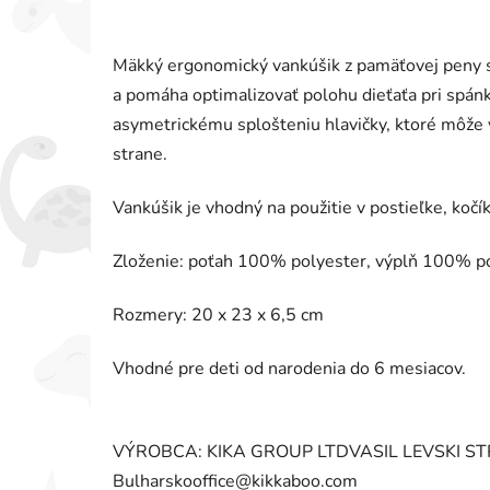
Mäkký ergonomický vankúšik z pamäťovej peny sa
a pomáha optimalizovať polohu dieťaťa pri spánk
asymetrickému splošteniu hlavičky, ktoré môže 
strane.
Vankúšik je vhodný na použitie v postieľke, kočí
Zloženie: poťah 100% polyester, výplň 100% p
Rozmery: 20 x 23 x 6,5 cm
Vhodné pre deti od narodenia do 6 mesiacov.
VÝROBCA: KIKA GROUP LTDVASIL LEVSKI STR
Bulharskooffice@kikkaboo.com