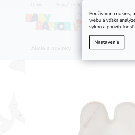
Prejsť
O nás
Predajňa v Bratislave
Servis kočíkov
na
Používame cookies, 
obsah
webu a vďaka analýze
výkon a použiteľnosť.
Nastavenie
Akcie a novinky
Zľavy
Kočíky