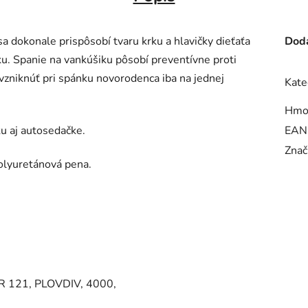
 dokonale prispôsobí tvaru krku a hlavičky dieťaťa
Doda
u. Spanie na vankúšiku pôsobí preventívne proti
vzniknúť pri spánku novorodenca iba na jednej
Kate
Hmo
ku aj autosedačke.
EAN
Znač
olyuretánová pena.
 121, PLOVDIV, 4000,