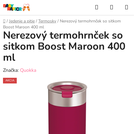
Prejsť
Hľadať
NÁKUP
na
KOŠÍK
obsah
Domov
/
Jedenie a pitie
/
Termosky
/
Nerezový termohrnček so sitkom
Boost Maroon 400 ml
Nerezový termohrnček so
sitkom Boost Maroon 400
ml
Značka:
Quokka
AKCIA