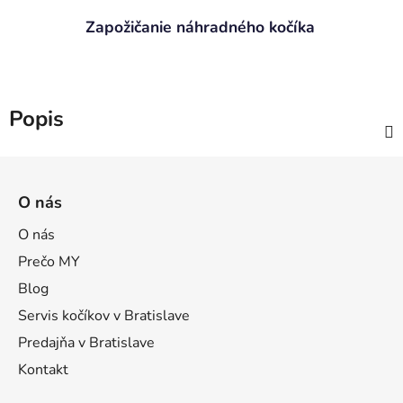
Zapožičanie náhradného kočíka
Popis
Z
á
O nás
p
ä
O nás
t
Prečo MY
i
Blog
e
Servis kočíkov v Bratislave
Predajňa v Bratislave
Kontakt