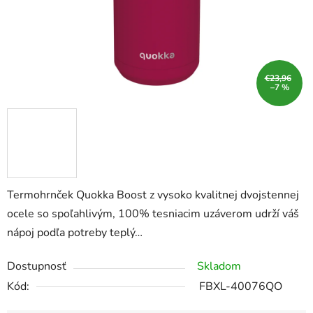
€23,96
–7 %
Termohrnček Quokka Boost z vysoko kvalitnej dvojstennej
ocele so spoľahlivým, 100% tesniacim uzáverom udrží váš
nápoj podľa potreby teplý…
Dostupnosť
Skladom
Kód:
FBXL-40076QO