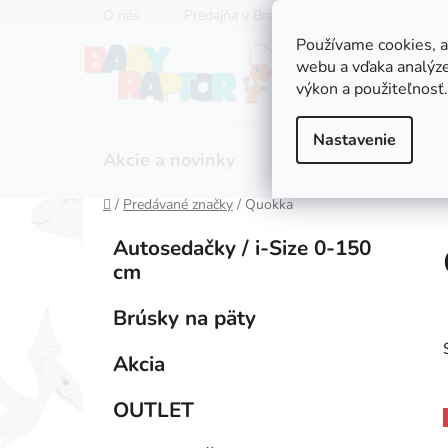
Prejsť
O nás
Predajňa v Bratislave
Servis kočíkov
na
Používame cookies, 
obsah
webu a vďaka analýze
výkon a použiteľnosť.
Nastavenie
Akcie a novinky
Zľavy
Kočíky
Domov
/
Predávané značky
/
Quokka
B
K
Preskočiť
Autosedačky / i-Size 0-150
a
kategórie
o
cm
t
č
e
n
Brúsky na päty
g
ý
ó
Akcia
p
r
i
a
OUTLET
e
n
e