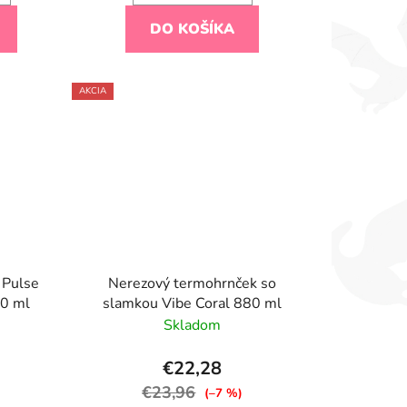
DO KOŠÍKA
AKCIA
 Pulse
Nerezový termohrnček so
00 ml
slamkou Vibe Coral 880 ml
Skladom
€22,28
€23,96
)
(–7 %)