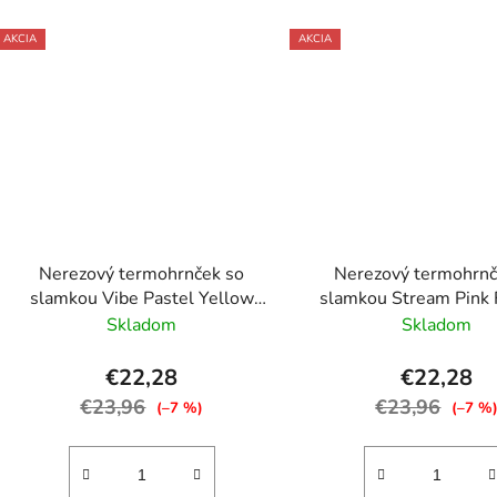
AKCIA
AKCIA
Nerezový termohrnček so
Nerezový termohrnč
slamkou Vibe Pastel Yellow
slamkou Stream Pink
880 ml
1200 ml
Skladom
Skladom
€22,28
€22,28
€23,96
€23,96
(–7 %)
(–7 %