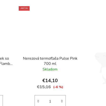
AKCIA
ek so
Nerezová termofľaša Pulse Pink
 Flambe
700 ml
Skladom
€14,10
€15,16
)
(–6 %)