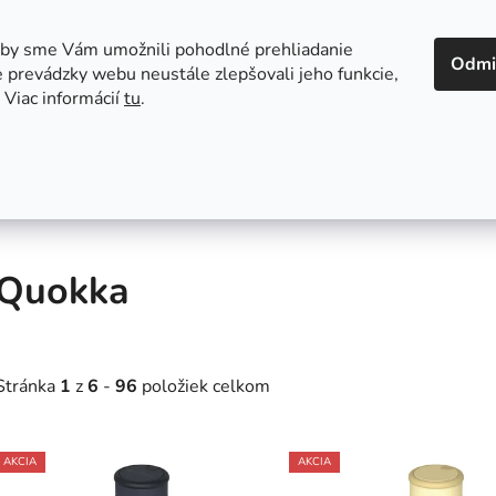
 v Bratislave
Kontakt
aby sme Vám umožnili pohodlné prehliadanie
Odmi
 prevádzky webu neustále zlepšovali jeho funkcie,
 Viac informácií
tu
.
Autosedačky
Hračky
Hygiena
Jedenie a
Quokka
Stránka
1
z
6
-
96
položiek celkom
V
AKCIA
AKCIA
ý