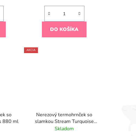
DO KOŠÍKA
AKCIA
ek so
Nerezový termohrnček so
s 880 ml
slamkou Stream Turquoise
1200 ml
Skladom