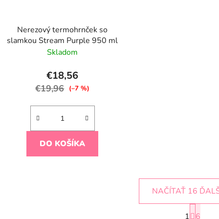
Nerezový termohrnček so
slamkou Stream Purple 950 ml
Skladom
€18,56
€19,96
(–7 %)
DO KOŠÍKA
NAČÍTAŤ 16 ĎAL
S
1
t
6