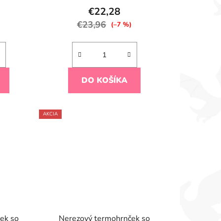
€22,28
€23,96
)
(–7 %)
DO KOŠÍKA
AKCIA
ek so
Nerezový termohrnček so