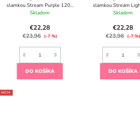
slamkou Stream Purple 1200
slamkou Stream Ligh
ml
1200 ml
Skladom
Skladom
€22,28
€22,28
€23,96
€23,96
(–7 %)
(–7 %
DO KOŠÍKA
DO KOŠÍKA
AKCIA