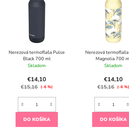
p
s
p
r
o
d
Nerezová termofľaša Pulse
Nerezová termofľaša
u
Black 700 ml
Magnolia 700 m
k
Skladom
Skladom
t
o
€14,10
€14,10
v
€15,16
€15,16
(–6 %)
(–6 %
DO KOŠÍKA
DO KOŠÍKA