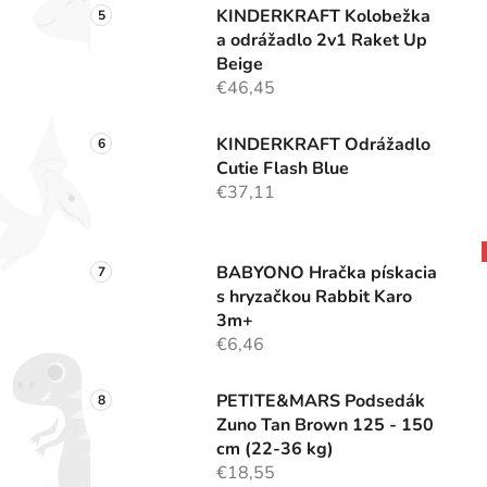
KINDERKRAFT Kolobežka
a odrážadlo 2v1 Raket Up
Beige
€46,45
KINDERKRAFT Odrážadlo
Cutie Flash Blue
€37,11
BABYONO Hračka pískacia
s hryzačkou Rabbit Karo
3m+
€6,46
PETITE&MARS Podsedák
Zuno Tan Brown 125 - 150
cm (22-36 kg)
€18,55