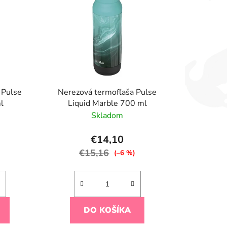
i
e
p
r
o
d
u
 Pulse
Nerezová termofľaša Pulse
k
l
Liquid Marble 700 ml
t
Skladom
o
v
€14,10
€15,16
)
(–6 %)
DO KOŠÍKA