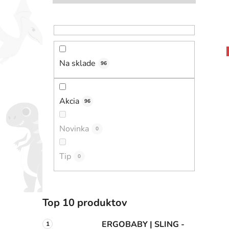
Na sklade
96
Akcia
96
Novinka
0
Tip
0
Top 10 produktov
ERGOBABY | SLING -