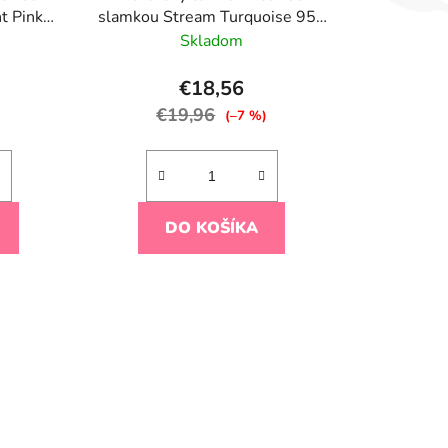
t Pink
slamkou Stream Turquoise 950
ml
Skladom
€18,56
€19,96
)
(–7 %)
DO KOŠÍKA