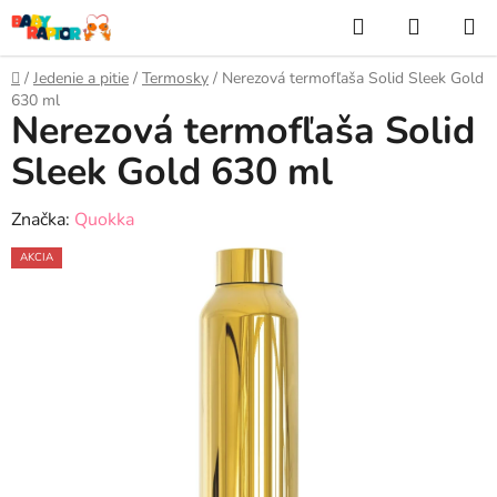
Prejsť
Hľadať
NÁKUP
na
KOŠÍK
obsah
Domov
/
Jedenie a pitie
/
Termosky
/
Nerezová termofľaša Solid Sleek Gold
630 ml
Nerezová termofľaša Solid
Sleek Gold 630 ml
Značka:
Quokka
AKCIA