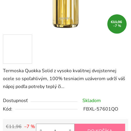
€11,96
–7 %
Termoska Quokka Solid z vysoko kvalitnej dvojstennej
ocele so spoľahlivým, 100% tesniacim uzáverom udrží váš
nápoj podľa potreby teplý či…
Dostupnosť
Skladom
Kód:
FBXL-57601QO
€11,96
–7 %