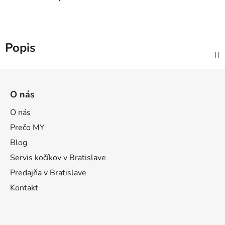
Popis
Z
á
O nás
p
ä
O nás
t
Prečo MY
i
Blog
e
Servis kočíkov v Bratislave
Predajňa v Bratislave
Kontakt