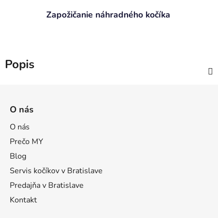
Zapožičanie náhradného kočíka
Popis
Z
á
O nás
p
ä
O nás
t
Prečo MY
i
Blog
e
Servis kočíkov v Bratislave
Predajňa v Bratislave
Kontakt