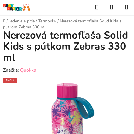
Prejsť
Hľadať
NÁKUP
na
KOŠÍK
obsah
Domov
/
Jedenie a pitie
/
Termosky
/
Nerezová termofľaša Solid Kids s
pútkom Zebras 330 ml
Nerezová termofľaša Solid
Kids s pútkom Zebras 330
ml
Značka:
Quokka
AKCIA