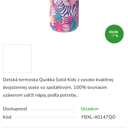
€9,96
–7 %
Detská termoska Quokka Solid Kids z vysoko kvalitnej
dvojstennej ocele so spoľahlivým, 100% tesniacim
uzáverom udrží nápoj podľa potreby…
Dostupnosť
Skladom
Kód:
FBXL-40147QO