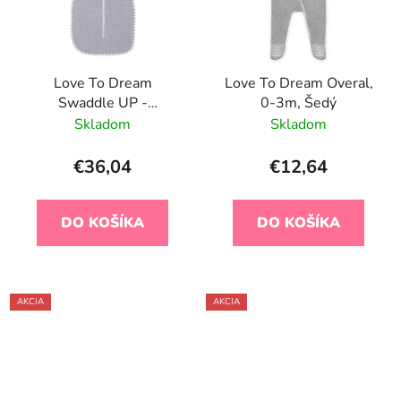
Love To Dream
Love To Dream Overal,
Swaddle UP -
0-3m, Šedý
Zavinovačka, veľkosť M,
Skladom
Skladom
šedá - 1 FÁZA, 3-6m,
6-8,5kg
€36,04
€12,64
DO KOŠÍKA
DO KOŠÍKA
AKCIA
AKCIA