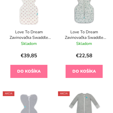
Love To Dream
Love To Dream
Zavinovačka Swaddle
Zavinovačka Swaddle
UP - veľkosť XS -
UP, veľkosť S,
Skladom
Skladom
mašličky ETAP 1 - 1
olivová/mesiac, ETAPA
TOG Originál
1, Extra Warm
€39,85
€22,58
DO KOŠÍKA
DO KOŠÍKA
AKCIA
AKCIA