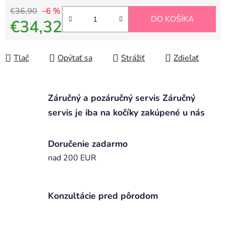
€36,90
–6 %
DO KOŠÍKA
€34,32
Jednotková cena:
Tlač
Opýtať sa
Strážiť
Zdieľať
Záručný a pozáručný servis Záručný
servis je iba na kočíky zakúpené u nás
Doručenie zadarmo
nad 200 EUR
Konzultácie pred pôrodom