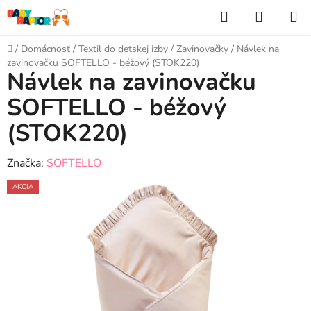
Prejsť
Hľadať
NÁKUP
na
KOŠÍK
obsah
Domov
/
Domácnosť
/
Textil do detskej izby
/
Zavinovačky
/
Návlek na
zavinovačku SOFTELLO - béžový (STOK220)
Návlek na zavinovačku
SOFTELLO - béžový
(STOK220)
Značka:
SOFTELLO
AKCIA