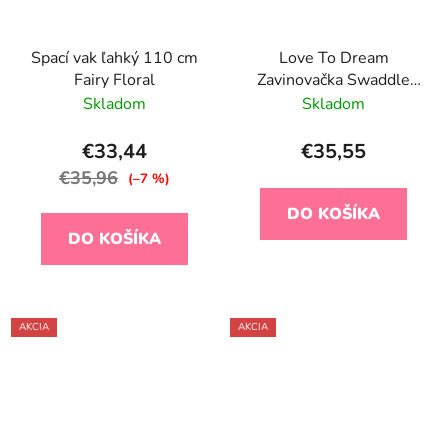
Spací vak ľahký 110 cm
Love To Dream
Fairy Floral
Zavinovačka Swaddle
UP - veľkosť XS -
Skladom
Skladom
slniečka ETAP1-0,2
TOG Originál
€33,44
€35,55
€35,96
(–7 %)
DO KOŠÍKA
DO KOŠÍKA
AKCIA
AKCIA