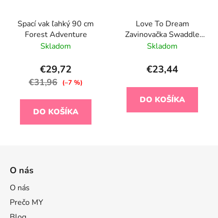
Spací vak ľahký 90 cm
Love To Dream
Forest Adventure
Zavinovačka Swaddle
UP, veľkosť M,
Skladom
Skladom
olivová/mesiac, ETAPA
1, Extra Warm
€29,72
€23,44
€31,96
(–7 %)
DO KOŠÍKA
DO KOŠÍKA
Z
á
O nás
p
ä
O nás
t
Prečo MY
i
Blog