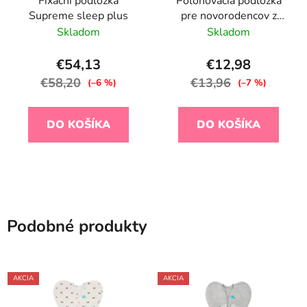
Fixační podložka
Polohovacia podložka
Supreme sleep plus
pre novorodencov z
pamäťovej peny Airknit
Skladom
Skladom
White
€54,13
€12,98
€58,20
€13,96
(–6 %)
(–7 %)
DO KOŠÍKA
DO KOŠÍKA
Podobné produkty
AKCIA
AKCIA