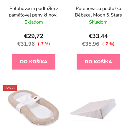
Polohovacia podložka z
Polohovacia podložka
pamäťovej peny klinová
Bébécal Moon & Stars
Airknit Grey
Skladom
Skladom
€29,72
€33,44
€31,96
€35,96
(–7 %)
(–7 %)
DO KOŠÍKA
DO KOŠÍKA
AKCIA