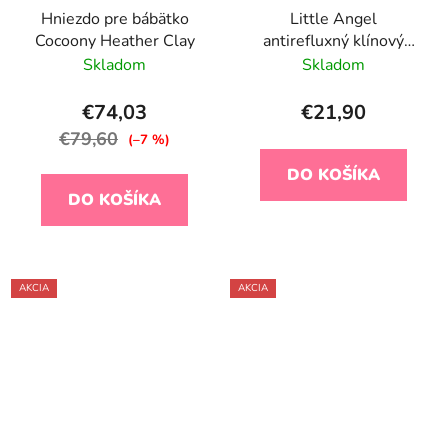
Hniezdo pre bábätko
Little Angel
Cocoony Heather Clay
antirefluxný klínový
vankúš 30x37x7cm do
Skladom
Skladom
kočíka
€74,03
€21,90
€79,60
(–7 %)
DO KOŠÍKA
DO KOŠÍKA
AKCIA
AKCIA