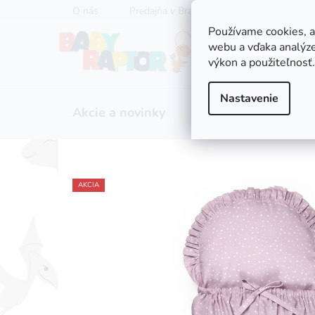
Prejsť
O nás
Predajňa v Bratislave
Servis kočíkov
na
Používame cookies, 
obsah
webu a vďaka analýze
výkon a použiteľnosť.
Nastavenie
Akcie a novinky
Zľavy
Kočíky
AKCIA