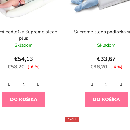
ční podložka Supreme sleep
Supreme sleep podložka s
plus
Skladom
Skladom
€54,13
€33,67
€58,20
€36,20
(–6 %)
(–6 %)
DO KOŠÍKA
DO KOŠÍKA
AKCIA