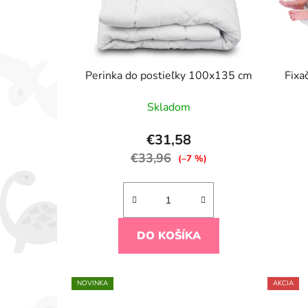
Perinka do postieľky 100x135 cm
Fixa
Skladom
€31,58
€33,96
(–7 %)
DO KOŠÍKA
NOVINKA
AKCIA