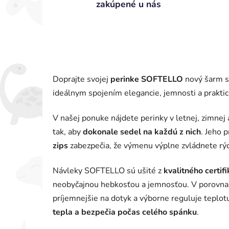
zakúpené u nás
Doprajte svojej
perinke SOFTELLO
nový šarm s
ideálnym spojením elegancie, jemnosti a praktic
V našej ponuke nájdete perinky v letnej, zimnej 
tak, aby
dokonale sedel na každú z nich
. Jeho 
zips
zabezpečia, že výmenu výplne zvládnete rý
Návleky SOFTELLO sú ušité z
kvalitného certi
neobyčajnou hebkosťou a jemnosťou. V porovnan
príjemnejšie na dotyk a výborne reguluje teplo
tepla a bezpečia počas celého spánku
.