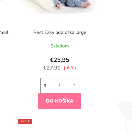
mall
Rest Easy podložka large
Skladom
€25,95
€27,90
(–6 %)
DO KOŠÍKA
AKCIA