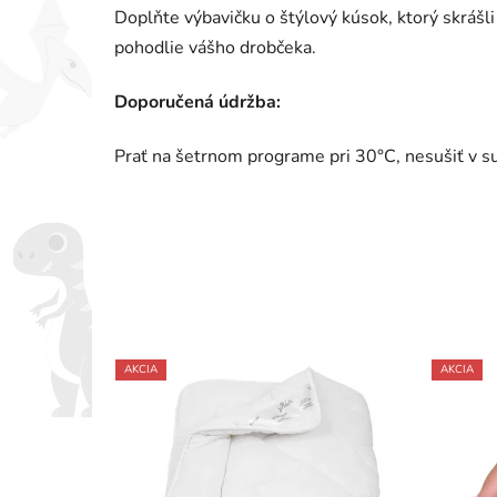
Doplňte výbavičku o štýlový kúsok, ktorý skrášl
pohodlie vášho drobčeka.
Doporučená údržba:
Prať na šetrnom programe pri 30°C, nesušiť v suš
AKCIA
AKCIA