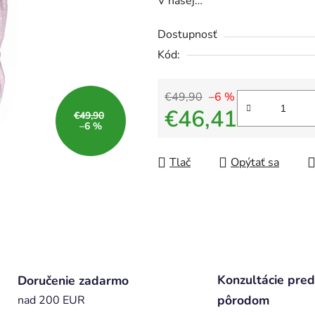
V našej…
Dostupnosť
Kód:
€49,90
–6 %
€46,41
€49,90
–6 %
Jednotková cena:
Tlač
Opýtať sa
Konzultácie pred
Doručenie zadarmo
pôrodom
nad 200 EUR