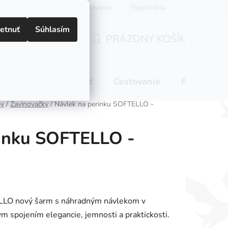
Prihlásenie
Registrácia
etnuť
Súhlasím
PRÁZDNY KOŠÍK
NÁKUPNÝ
KOŠÍK
 pitie
Domácnosť
Cestovanie
Pre mamič
by
/
Zavinovačky
/
Návlek na perinku SOFTELLO -
rinku SOFTELLO -
ELLO nový šarm s náhradným návlekom v
nym spojením elegancie, jemnosti a praktickosti.