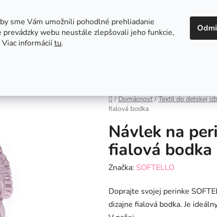
 v Bratislave
Kontakt
aby sme Vám umožnili pohodlné prehliadanie
Odmi
 prevádzky webu neustále zlepšovali jeho funkcie,
 Viac informácií
tu
.
Autosedačky
Hračky
Hygiena
Jedenie a
Domov
/
Domácnosť
/
Textil do detskej iz
fialová bodka
Návlek na pe
fialová bodka
Značka:
SOFTELLO
Doprajte svojej perinke SOFT
dizajne fialová bodka. Je ideál