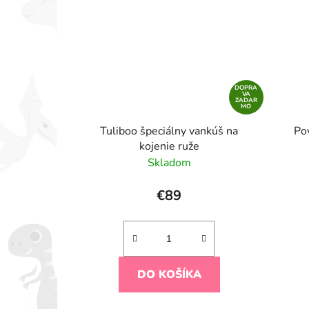
DOPRA
VA
ZADAR
MO
Tuliboo špeciálny vankúš na
Po
kojenie ruže
Skladom
€89
DO KOŠÍKA