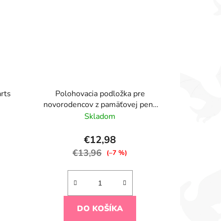
rts
Polohovacia podložka pre
novorodencov z pamäťovej peny
Airknit Grey
Skladom
€12,98
€13,96
(–7 %)
DO KOŠÍKA