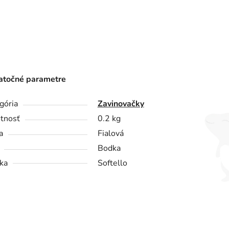
točné parametre
gória
Zavinovačky
tnosť
0.2 kg
a
Fialová
Bodka
ka
Softello