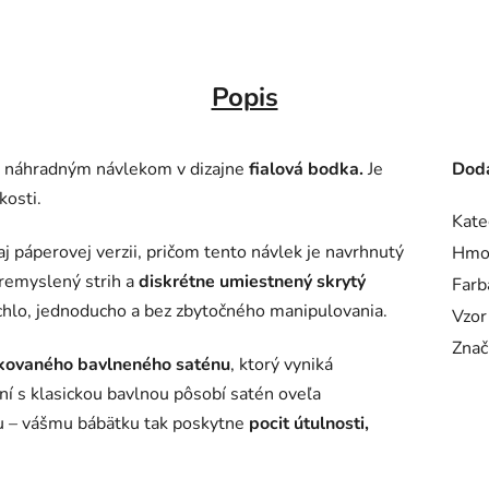
Popis
 náhradným návlekom v dizajne
fialová bodka
.
Je
Doda
kosti.
Kate
aj páperovej verzii, pričom tento návlek je navrhnutý
Hmo
premyslený strih a
diskrétne umiestnený skrytý
Farb
chlo, jednoducho a bez zbytočného manipulovania.
Vzor
Znač
fikovaného bavlneného saténu
, ktorý vyniká
í s klasickou bavlnou pôsobí satén oveľa
tu – vášmu bábätku tak poskytne
pocit útulnosti,