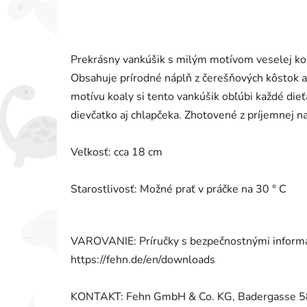
Prekrásny vankúšik s milým motívom veselej koal
Obsahuje prírodné náplň z čerešňových kôstok a
motívu koaly si tento vankúšik obľúbi každé die
dievčatko aj chlapčeka. Zhotovené z príjemnej na
Veľkosť: cca 18 cm
Starostlivosť: Možné prať v práčke na 30 ° C
VAROVANIE: Príručky s bezpečnostnými informác
https://fehn.de/en/downloads
KONTAKT: Fehn GmbH & Co. KG, Badergasse 58