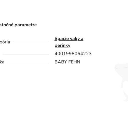
točné parametre
Spacie vaky a
gória
perinky
4001998064223
ka
BABY FEHN