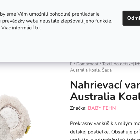
 v Bratislave
Kontakt
aby sme Vám umožnili pohodlné prehliadanie
Odmi
 prevádzky webu neustále zlepšovali jeho funkcie,
 Viac informácií
tu
.
Autosedačky
Hračky
Hygiena
Jedenie a
Domov
/
Domácnosť
/
Textil do detskej iz
Australia Koala, Šedá
Nahrievací va
Australia Koa
Značka:
BABY FEHN
Prekrásny vankúšik s milým mot
detskej postieľke. Obsahuje pr