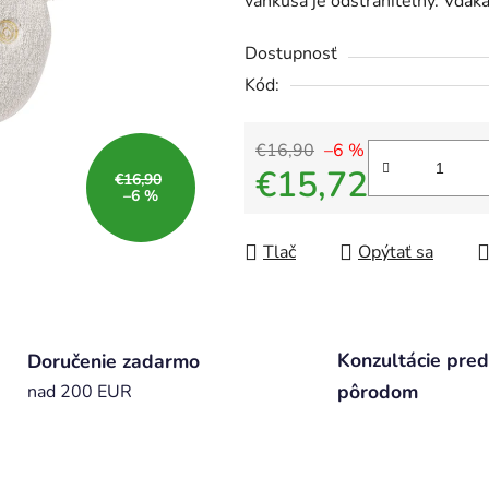
vankúša je odstrániteľný. Vďak
Dostupnosť
Kód:
€16,90
–6 %
€15,72
€16,90
–6 %
Jednotková cena:
Tlač
Opýtať sa
Konzultácie pred
Doručenie zadarmo
pôrodom
nad 200 EUR