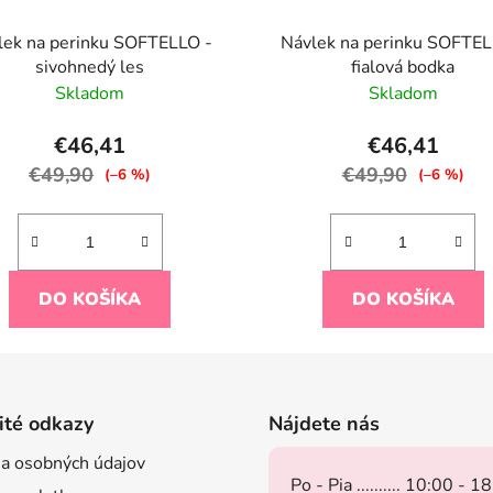
lek na perinku SOFTELLO -
Návlek na perinku SOFTEL
sivohnedý les
fialová bodka
Skladom
Skladom
€46,41
€46,41
€49,90
€49,90
(–6 %)
(–6 %)
DO KOŠÍKA
DO KOŠÍKA
ité odkazy
Nájdete nás
a osobných údajov
Po - Pia .......... 10:00 - 1