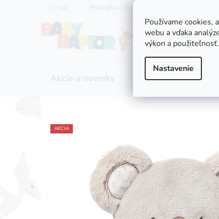
Prejsť
O nás
Predajňa v Bratislave
Servis kočíkov
na
Používame cookies, 
obsah
webu a vďaka analýze
výkon a použiteľnosť.
Nastavenie
Akcie a novinky
Zľavy
Kočíky
AKCIA