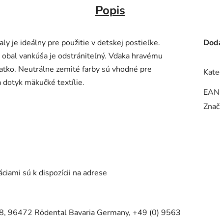
Popis
y je ideálny pre použitie v detskej postieľke.
Doda
 obal vankúša je odstrániteľný. Vďaka hravému
ťatko. Neutrálne zemité farby sú vhodné pre
Kate
 dotyk mäkučké textílie.
EAN
Znač
iami sú k dispozícii na adrese
, 96472 Rödental Bavaria Germany, +49 (0) 9563