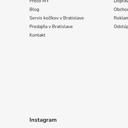
Prečo MY
Doprav
t
i
Blog
Obcho
e
Servis kočíkov v Bratislave
Reklam
Predajňa v Bratislave
Odstúp
Kontakt
Instagram