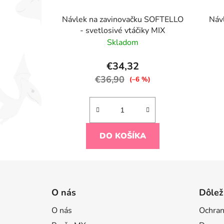
Návlek na zavinovačku SOFTELLO
Náv
- svetlosivé vtáčiky MIX
Skladom
€34,32
€36,90
(–6 %)
DO KOŠÍKA
Z
á
O nás
Dôlež
p
O nás
Ochran
ä