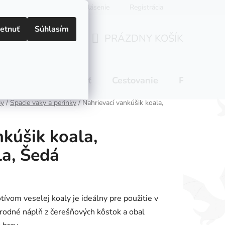
Prihlásenie
Registrácia
etnuť
Súhlasím
PRÁZDNY KOŠÍK
NÁKUPNÝ
KOŠÍK
 pitie
Domácnosť
Cestovanie
Pre mamič
by
/
Spacie vaky a perinky
/
Nahrievací vankúšik koala,
nkúšik koala,
la, Šedá
ívom veselej koaly je ideálny pre použitie v
írodné náplň z čerešňových kôstok a obal