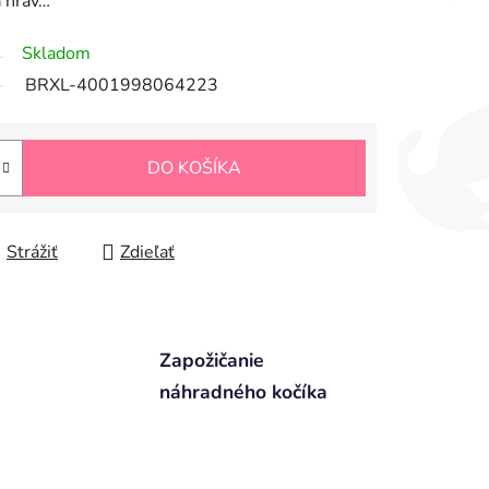
a hrav…
Skladom
BRXL-4001998064223
DO KOŠÍKA
Strážiť
Zdieľať
Zapožičanie
náhradného kočíka