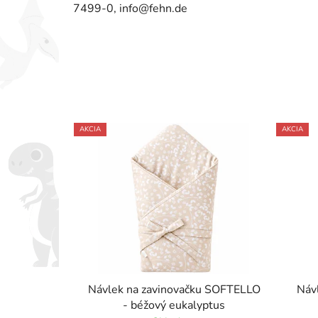
7499-0, info@fehn.de
AKCIA
AKCIA
Návlek na zavinovačku SOFTELLO
Náv
- béžový eukalyptus