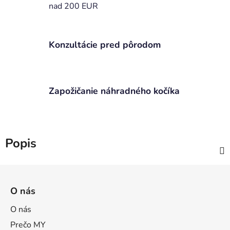
nad 200 EUR
Konzultácie pred pôrodom
Zapožičanie náhradného kočíka
Popis
Z
á
O nás
p
ä
O nás
t
Prečo MY