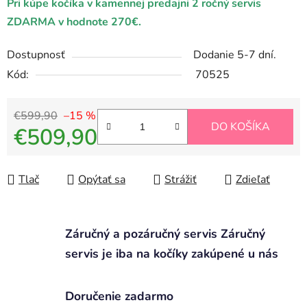
Pri kúpe kočíka v kamennej predajni 2 ročný servis
ZDARMA v hodnote 270€.
Dostupnosť
Dodanie 5-7 dní.
Kód:
70525
€599,90
–15 %
DO KOŠÍKA
€509,90
Jednotková cena:
Tlač
Opýtať sa
Strážiť
Zdieľať
Záručný a pozáručný servis Záručný
servis je iba na kočíky zakúpené u nás
Doručenie zadarmo