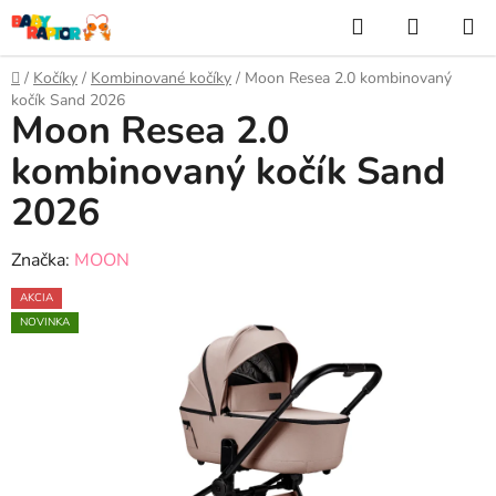
Prejsť
Hľadať
NÁKUP
na
KOŠÍK
obsah
Domov
/
Kočíky
/
Kombinované kočíky
/
Moon Resea 2.0 kombinovaný
kočík Sand 2026
Moon Resea 2.0
kombinovaný kočík Sand
2026
Značka:
MOON
AKCIA
NOVINKA