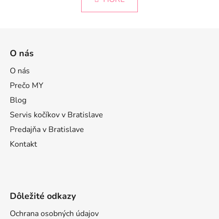
á
o
d
v
a
a
Z
c
n
á
i
i
O nás
e
e
p
p
ä
O nás
r
t
Prečo MY
v
i
k
Blog
e
y
Servis kočíkov v Bratislave
v
Predajňa v Bratislave
ý
p
Kontakt
i
s
u
Dôležité odkazy
Ochrana osobných údajov