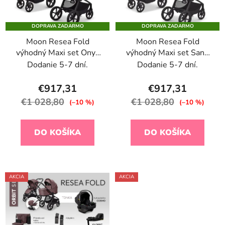
s
p
p
r
DOPRAVA ZADARMO
DOPRAVA ZADARMO
r
o
Moon Resea Fold
Moon Resea Fold
o
d
výhodný Maxi set Onyx
výhodný Maxi set Sand
d
u
2026 + Britax Baby
2026 + Britax Baby
Dodanie 5-7 dní.
Dodanie 5-7 dní.
u
k
Safe Core + isofix
Safe Core + isofix
k
t
€917,31
€917,31
t
o
€1 028,80
€1 028,80
(–10 %)
(–10 %)
o
v
v
DO KOŠÍKA
DO KOŠÍKA
AKCIA
AKCIA