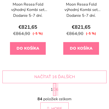
Moon Resea Fold
Moon Resea Fold
výhodný Kombi set
výhodný Kombi set
Onyx 2026
Tonka 2026
Dodanie 5-7 dní.
Dodanie 5-7 dní.
€821,65
€821,65
€864,90
€864,90
(–5 %)
(–5 %)
DO KOŠÍKA
DO KOŠÍKA
NAČÍTAŤ 16 ĎALŠÍCH
S
1
t
6
r
O
á
84
položiek celkom
v
n
l
k
HORE