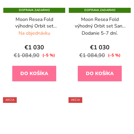
DOPRAVA ZADARMO
DOPRAVA ZADARMO
Moon Resea Fold
Moon Resea Fold
výhodný Orbit set
výhodný Orbit set Sand
Greige 2026
2026
Na objednávku
Dodanie 5-7 dní.
€1 030
€1 030
€1 084,90
€1 084,90
(–5 %)
(–5 %)
DO KOŠÍKA
DO KOŠÍKA
AKCIA
AKCIA