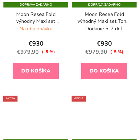
DOPRAVA ZADARMO
DOPRAVA ZADARMO
Moon Resea Fold
Moon Resea Fold
výhodný Maxi set
výhodný Maxi set Tonka
Greige 2026
2026
Na objednávku
Dodanie 5-7 dní.
€930
€930
€979,90
€979,90
(–5 %)
(–5 %)
DO KOŠÍKA
DO KOŠÍKA
AKCIA
AKCIA