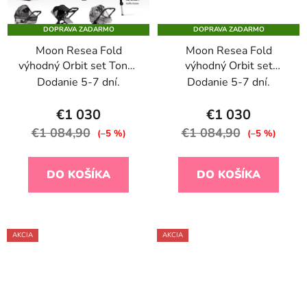
DOPRAVA ZADARMO
DOPRAVA ZADARMO
Moon Resea Fold
Moon Resea Fold
výhodný Orbit set Tonka
výhodný Orbit set
2026
Graphite 2026
Dodanie 5-7 dní.
Dodanie 5-7 dní.
€1 030
€1 030
€1 084,90
€1 084,90
(–5 %)
(–5 %)
DO KOŠÍKA
DO KOŠÍKA
AKCIA
AKCIA