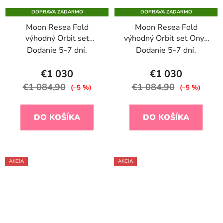
DOPRAVA ZADARMO
DOPRAVA ZADARMO
Moon Resea Fold
Moon Resea Fold
výhodný Orbit set
výhodný Orbit set Onyx
Cognac 2026
2026
Dodanie 5-7 dní.
Dodanie 5-7 dní.
€1 030
€1 030
€1 084,90
€1 084,90
(–5 %)
(–5 %)
DO KOŠÍKA
DO KOŠÍKA
AKCIA
AKCIA