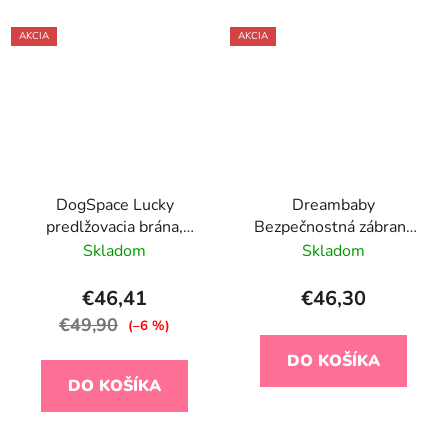
AKCIA
AKCIA
DogSpace Lucky
Dreambaby
predlžovacia brána,
Bezpečnostná zábrana
kovová biela
Arizona (šírka 68-112
Skladom
Skladom
cm x výška 68 cm) sivá
€46,41
€46,30
€49,90
(–6 %)
DO KOŠÍKA
DO KOŠÍKA