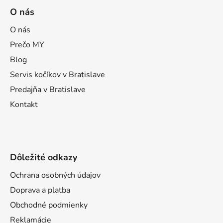
á
O nás
p
ä
O nás
t
Prečo MY
i
Blog
e
Servis kočíkov v Bratislave
Predajňa v Bratislave
Kontakt
Dôležité odkazy
Ochrana osobných údajov
Doprava a platba
Obchodné podmienky
Reklamácie