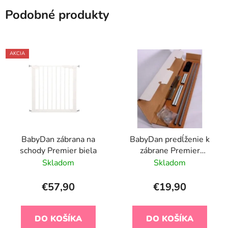
Podobné produkty
AKCIA
BabyDan zábrana na
BabyDan predĺženie k
schody Premier biela
zábrane Premier
strieborná 2 ks po 7cm
Skladom
Skladom
€57,90
€19,90
DO KOŠÍKA
DO KOŠÍKA