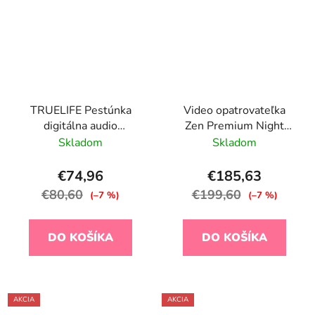
TRUELIFE Pestúnka
Video opatrovateľka
digitálna audio
Zen Premium Night
NannyTone VM3
Blue
Skladom
Skladom
€74,96
€185,63
€80,60
€199,60
(–7 %)
(–7 %)
DO KOŠÍKA
DO KOŠÍKA
AKCIA
AKCIA