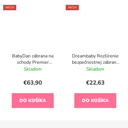
AKCIA
AKCIA
BabyDan zábrana na
Dreambaby Rozšírenie
schody Premier
bezpečnostnej zábrany
strieborná
Liberty - 18cm (výška
Skladom
Skladom
76cm) - čierne
€63,90
€22,63
DO KOŠÍKA
DO KOŠÍKA
Z