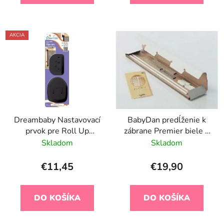
AKCIA
Dreambaby Nastavovací
BabyDan predĺženie k
prvok pre Roll Up
zábrane Premier biele 2
zábrany, čierny
ks po 7cm
Skladom
Skladom
€11,45
€19,90
DO KOŠÍKA
DO KOŠÍKA