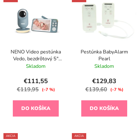
NENO Video pestúnka
Pestúnka BabyAlarm
Vedo, bezdrôtový 5"
Pearl
monitor, otočná kamera
Skladom
Skladom
355°, nočné svetlo,
biely šum Blue
€111,55
€129,83
€119,95
€139,60
(–7 %)
(–7 %)
DO KOŠÍKA
DO KOŠÍKA
AKCIA
AKCIA