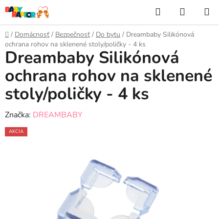
Prejsť
Hľadať
NÁKUP
na
KOŠÍK
obsah
Domov
/
Domácnosť
/
Bezpečnosť
/
Do bytu
/
Dreambaby Silikónová
ochrana rohov na sklenené stoly/poličky - 4 ks
Dreambaby Silikónová
ochrana rohov na sklenené
stoly/poličky - 4 ks
Značka:
DREAMBABY
AKCIA