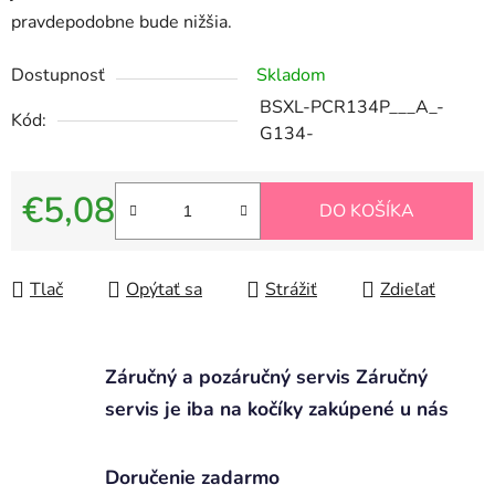
pravdepodobne bude nižšia.
Dostupnosť
Skladom
BSXL-PCR134P___A_-
Kód:
G134-
€5,08
DO KOŠÍKA
Jednotková cena:
Tlač
Opýtať sa
Strážiť
Zdieľať
Záručný a pozáručný servis Záručný
servis je iba na kočíky zakúpené u nás
Doručenie zadarmo