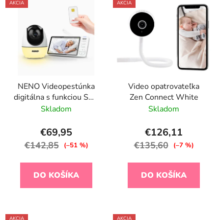
AKCIA
AKCIA
NENO Videopestúnka
Video opatrovateľka
digitálna s funkciou SOS
Zen Connect White
Ti Amo
Skladom
Skladom
€69,95
€126,11
€142,85
€135,60
(–51 %)
(–7 %)
DO KOŠÍKA
DO KOŠÍKA
AKCIA
AKCIA