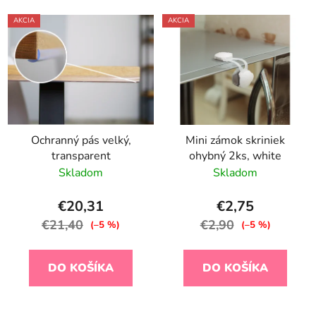
AKCIA
AKCIA
Ochranný pás velký,
Mini zámok skriniek
transparent
ohybný 2ks, white
Skladom
Skladom
€20,31
€2,75
€21,40
€2,90
(–5 %)
(–5 %)
DO KOŠÍKA
DO KOŠÍKA