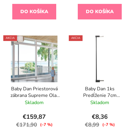
DO KOŠÍKA
DO KOŠÍKA
AKCIA
AKCIA
Baby Dan Priestorová
Baby Dan 1ks
zábrana Supreme Olaf
Predĺženie 7cm
XXX biela 90 - 350 cm
silver/Black
Skladom
Skladom
€159,87
€8,36
€171,90
€8,99
(–7 %)
(–7 %)