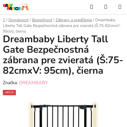
Prejsť
Hľadať
NÁKUP
na
KOŠÍK
obsah
Domov
/
Domácnosť
/
Bezpečnosť
/
Zábrany a predĺženia
/
Dreambaby
Liberty Tall Gate Bezpečnostná zábrana pre zvieratá (Š:75-82cmxV:
95cm), čierna
Dreambaby Liberty Tall
Gate Bezpečnostná
zábrana pre zvieratá (Š:75-
82cmxV: 95cm), čierna
Značka:
DREAMBABY
AKCIA