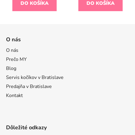
DO KOŠÍKA
DO KOŠÍKA
Z
á
O nás
p
ä
O nás
t
Prečo MY
i
Blog
e
Servis kočíkov v Bratislave
Predajňa v Bratislave
Kontakt
Dôležité odkazy