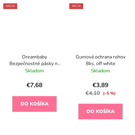
AKCIA
AKCIA
Dreambaby
Gumová ochrana rohov
Bezpečnostné pásky na
8ks, off white
balkónové dvere, 6ks
Skladom
Skladom
€7,68
€3,89
€4,10
(–5 %)
DO KOŠÍKA
DO KOŠÍKA