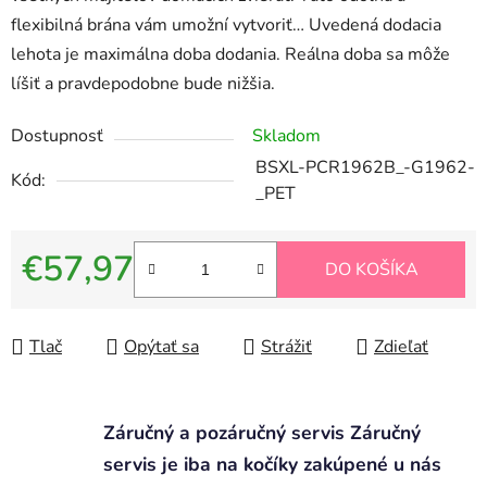
flexibilná brána vám umožní vytvoriť… Uvedená dodacia
lehota je maximálna doba dodania. Reálna doba sa môže
líšiť a pravdepodobne bude nižšia.
Dostupnosť
Skladom
BSXL-PCR1962B_-G1962-
Kód:
_PET
€57,97
DO KOŠÍKA
Jednotková cena:
Tlač
Opýtať sa
Strážiť
Zdieľať
Záručný a pozáručný servis Záručný
servis je iba na kočíky zakúpené u nás