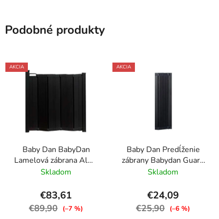
Podobné produkty
AKCIA
AKCIA
Baby Dan BabyDan
Baby Dan Predĺženie
Lamelová zábrana Alma
zábrany Babydan Guard
čierna, 55-89cm,
Me Black o 24 cm
Skladom
Skladom
skrutkovacia
€83,61
€24,09
€89,90
€25,90
(–7 %)
(–6 %)