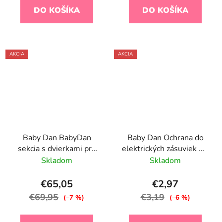
DO KOŠÍKA
DO KOŠÍKA
AKCIA
AKCIA
Baby Dan BabyDan
Baby Dan Ochrana do
sekcia s dvierkami pre
elektrických zásuviek 10
zábranu CombiFit/ Carl,
ks
Skladom
Skladom
72 cm čierna
€65,05
€2,97
€69,95
€3,19
(–7 %)
(–6 %)