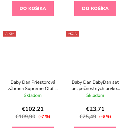
DO KOŠÍKA
DO KOŠÍKA
AKCIA
AKCIA
Baby Dan Priestorová
Baby Dan BabyDan set
zábrana Supreme Olaf X
bezpečnostných prvkov
Čierna 90 - 225 cm
16 ks Starter safety set,
Skladom
Skladom
BIO
€102,21
€23,71
€109,90
€25,49
(–7 %)
(–6 %)