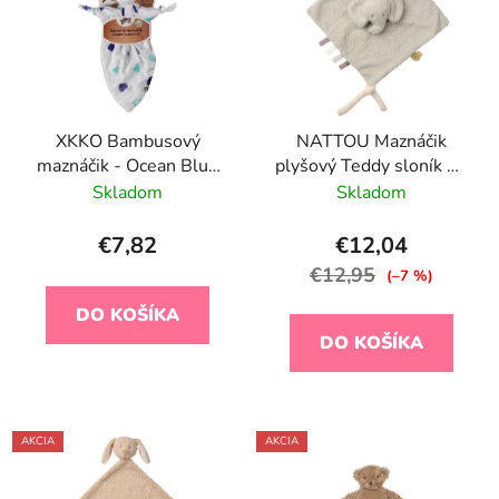
XKKO Bambusový
NATTOU Maznáčik
maznáčik - Ocean Blue
plyšový Teddy sloník 28
Hearts
x 28 cm, 0m+
Skladom
Skladom
€7,82
€12,04
€12,95
(–7 %)
DO KOŠÍKA
DO KOŠÍKA
AKCIA
AKCIA