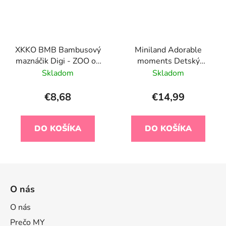
XKKO BMB Bambusový
Miniland Adorable
maznáčik Digi - ZOO on
moments Detský
the Road
zmyslový mojkáčik
Skladom
Skladom
Hviezdica Baby Sea
€8,68
€14,99
DO KOŠÍKA
DO KOŠÍKA
Z
á
O nás
p
ä
O nás
t
Prečo MY