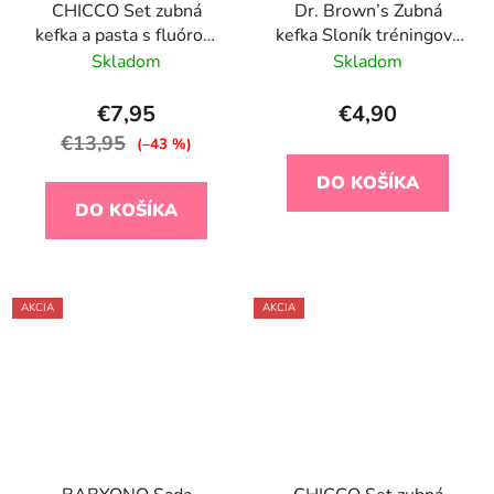
CHICCO Set zubná
Dr. Brown’s Zubná
kefka a pasta s fluórom
kefka Sloník tréningová
v puzdre Always
ružová
Skladom
Skladom
Smiling zelená 12m+
€7,95
€4,90
€13,95
(–43 %)
DO KOŠÍKA
DO KOŠÍKA
AKCIA
AKCIA