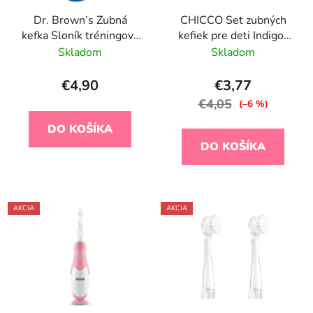
Dr. Brown’s Zubná
CHICCO Set zubných
kefka Sloník tréningová
kefiek pre deti Indigo-
modrá
Mustard 6-36m, 2ks
Skladom
Skladom
€4,90
€3,77
€4,05
(–6 %)
DO KOŠÍKA
DO KOŠÍKA
AKCIA
AKCIA