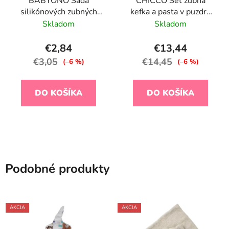
BABYONO Sada
CHICCO Set zubná
silikónových zubných
kefka a pasta v puzdre
kefiek na prst 2ks 0m+
Always smiling - light
Skladom
Skladom
blue, 6m+
€2,84
€13,44
€3,05
€14,45
(–6 %)
(–6 %)
DO KOŠÍKA
DO KOŠÍKA
Podobné produkty
AKCIA
AKCIA