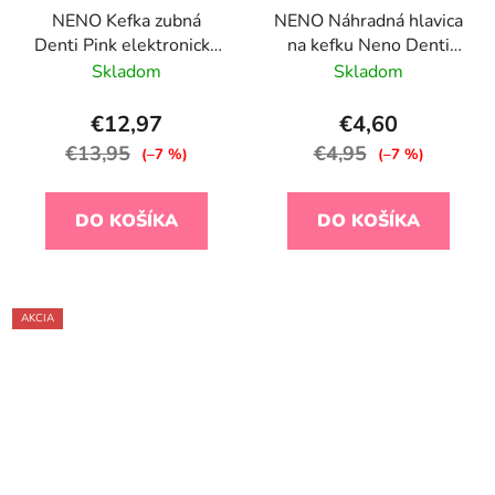
NENO Kefka zubná
NENO Náhradná hlavica
Denti Pink elektronická
na kefku Neno Denti
pre deti 3–36 m s LED
2ks
Skladom
Skladom
svetlom a 4
nadstavcami, rúžová
€12,97
€4,60
€13,95
€4,95
(–7 %)
(–7 %)
DO KOŠÍKA
DO KOŠÍKA
AKCIA