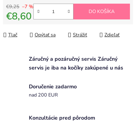
€9,25
–7 %
DO KOŠÍKA
€8,60
Jednotková cena:
Tlač
Opýtať sa
Strážiť
Zdieľať
Záručný a pozáručný servis Záručný
servis je iba na kočíky zakúpené u nás
Doručenie zadarmo
nad 200 EUR
Konzultácie pred pôrodom