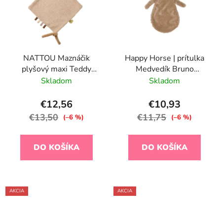
NATTOU Maznáčik
Happy Horse | prítulka
plyšový maxi Teddy
Medvedík Bruno
zajačik 28 x 28 cm, 0m+
veľkosť: 25 cm
Skladom
Skladom
€12,56
€10,93
€13,50
€11,75
(–6 %)
(–6 %)
DO KOŠÍKA
DO KOŠÍKA
AKCIA
AKCIA