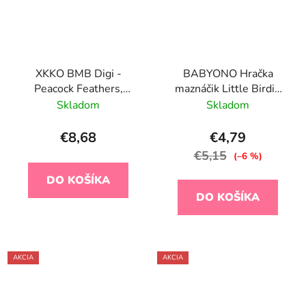
XKKO BMB Digi -
BABYONO Hračka
Peacock Feathers,
maznáčik Little Birdie
Bambusový maznáčik
0m+
Skladom
Skladom
€8,68
€4,79
€5,15
(–6 %)
DO KOŠÍKA
DO KOŠÍKA
AKCIA
AKCIA