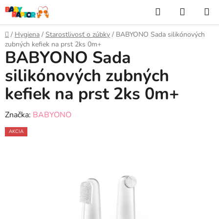
Prejsť
Hľadať
NÁKUP
na
KOŠÍK
obsah
Domov
/
Hygiena
/
Starostlivosť o zúbky
/
BABYONO Sada silikónových
zubných kefiek na prst 2ks 0m+
BABYONO Sada
silikónových zubných
kefiek na prst 2ks 0m+
Značka:
BABYONO
AKCIA