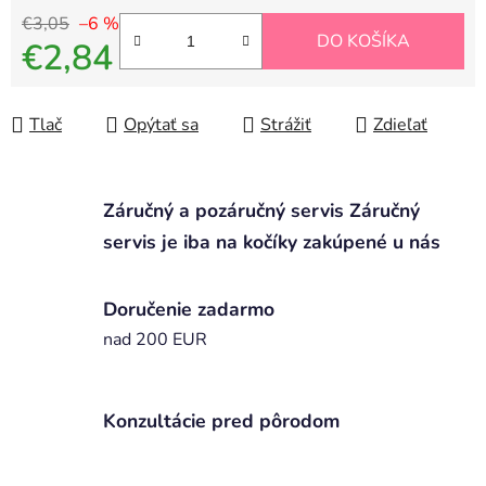
€3,05
–6 %
DO KOŠÍKA
€2,84
Jednotková cena:
Tlač
Opýtať sa
Strážiť
Zdieľať
Záručný a pozáručný servis Záručný
servis je iba na kočíky zakúpené u nás
Doručenie zadarmo
nad 200 EUR
Konzultácie pred pôrodom