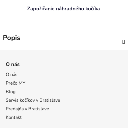
Zapožičanie náhradného kočíka
Popis
Z
á
O nás
p
ä
O nás
t
Prečo MY
i
Blog
e
Servis kočíkov v Bratislave
Predajňa v Bratislave
Kontakt