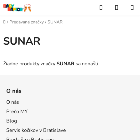
Prejsť
Hľadať
NÁKUP
na
KOŠÍK
obsah
Domov
/
Predávané značky
/
SUNAR
SUNAR
Žiadne produkty značky
SUNAR
sa nenašli...
Z
á
O nás
p
ä
O nás
t
Prečo MY
i
Blog
e
Servis kočíkov v Bratislave
Predajňa v Bratislave