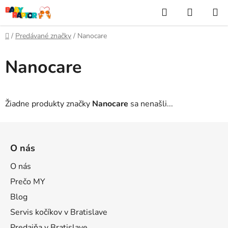
Prejsť
Hľadať
NÁKUP
na
KOŠÍK
obsah
Domov
/
Predávané značky
/
Nanocare
Nanocare
Žiadne produkty značky
Nanocare
sa nenašli...
Z
á
O nás
p
ä
O nás
t
Prečo MY
i
Blog
e
Servis kočíkov v Bratislave
Predajňa v Bratislave