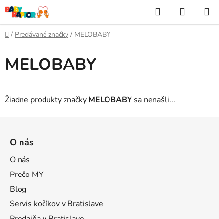
Prejsť
Hľadať
NÁKUP
na
KOŠÍK
obsah
Domov
/
Predávané značky
/
MELOBABY
MELOBABY
Žiadne produkty značky
MELOBABY
sa nenašli...
Z
á
O nás
p
ä
O nás
t
Prečo MY
i
Blog
e
Servis kočíkov v Bratislave
Predajňa v Bratislave