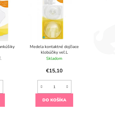
i
e
p
r
o
d
u
ankúšiky
Medela kontaktné dojčiace
k
klobúčiky veľ.L
t
.
Skladom
o
v
€15,10
DO KOŠÍKA