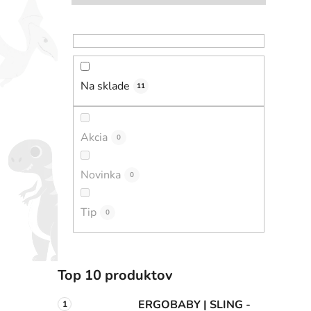
Na sklade
11
Akcia
0
Novinka
0
Tip
0
Top 10 produktov
ERGOBABY | SLING -