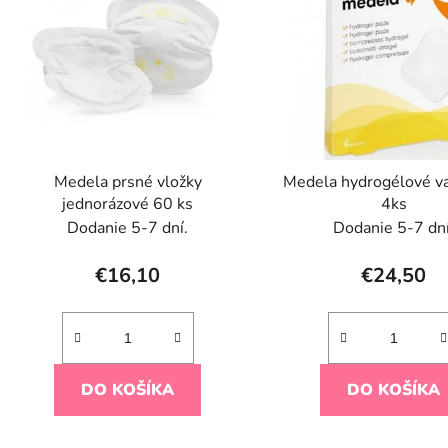
p
s
p
r
o
d
Medela prsné vložky
Medela hydrogélové v
u
jednorázové 60 ks
4ks
k
Dodanie 5-7 dní.
Dodanie 5-7 dní
t
o
€16,10
€24,50
v
DO KOŠÍKA
DO KOŠÍKA