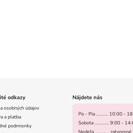
v
ý
p
i
s
u
ité odkazy
Nájdete nás
a osobných údajov
Po - Pia .......... 10:00 - 1
a a platba
Sobota ............ 9:00 - 14
dné podmienky
Nedeľa ............ zatvorené