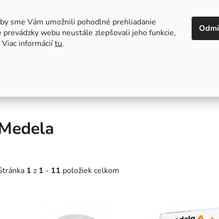
 v Bratislave
Kontakt
aby sme Vám umožnili pohodlné prehliadanie
Odmi
 prevádzky webu neustále zlepšovali jeho funkcie,
 Viac informácií
tu
.
Autosedačky
Hračky
Hygiena
Jedenie a
Medela
Stránka
1
z
1
-
11
položiek celkom
V
ý