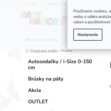
Prejsť
O nás
Predajňa v Bratislave
Servis kočíkov
na
Používame cookies, 
obsah
webu a vďaka analýze
výkon a použiteľnosť.
Nastavenie
Akcie a novinky
Zľavy
Kočíky
Domov
/
Predávané značky
/
Medela
B
K
Preskočiť
Autosedačky / i-Size 0-150
a
kategórie
o
cm
t
č
e
n
Brúsky na päty
g
ý
ó
Akcia
p
r
i
a
OUTLET
e
n
e