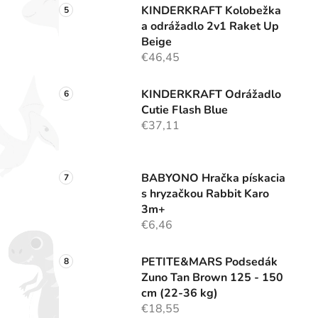
KINDERKRAFT Kolobežka
a odrážadlo 2v1 Raket Up
Beige
€46,45
KINDERKRAFT Odrážadlo
Cutie Flash Blue
€37,11
BABYONO Hračka pískacia
s hryzačkou Rabbit Karo
3m+
€6,46
PETITE&MARS Podsedák
Zuno Tan Brown 125 - 150
cm (22-36 kg)
€18,55