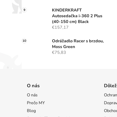
KINDERKRAFT
Autosedačka i-360 2 Plus
(40-150 cm) Black
€157,17
Odrážadlo Racer s brzdou,
Moss Green
€75,83
Z
á
O nás
Dôlež
p
O nás
Ochran
ä
Prečo MY
Doprav
t
i
Blog
Obcho