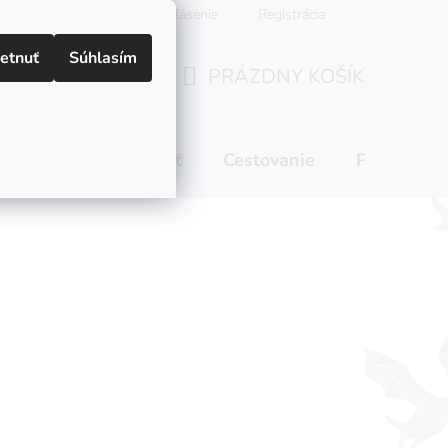
Prihlásenie
Registrácia
etnuť
Súhlasím
PRÁZDNY KOŠÍK
NÁKUPNÝ
KOŠÍK
 pitie
Domácnosť
Cestovanie
Pre mamič