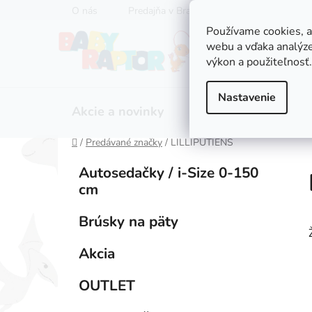
Prejsť
O nás
Predajňa v Bratislave
Servis kočíkov
na
Používame cookies, 
obsah
webu a vďaka analýze
výkon a použiteľnosť.
Nastavenie
Akcie a novinky
Zľavy
Kočíky
Domov
/
Predávané značky
/
LILLIPUTIENS
B
K
Preskočiť
Autosedačky / i-Size 0-150
a
kategórie
o
cm
t
č
e
n
Brúsky na päty
g
ý
ó
Akcia
p
r
i
a
OUTLET
e
n
e