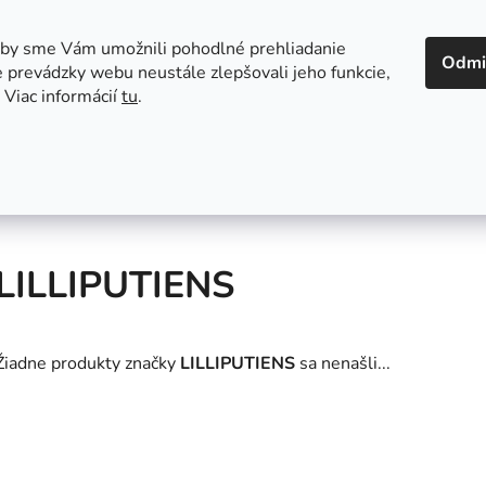
 v Bratislave
Kontakt
aby sme Vám umožnili pohodlné prehliadanie
Odmi
 prevádzky webu neustále zlepšovali jeho funkcie,
 Viac informácií
tu
.
Autosedačky
Hračky
Hygiena
Jedenie a
LILLIPUTIENS
Žiadne produkty značky
LILLIPUTIENS
sa nenašli...