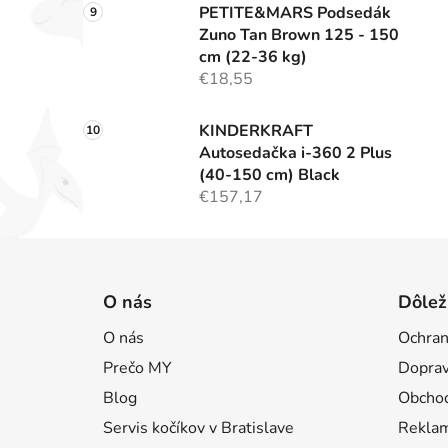
PETITE&MARS Podsedák
Zuno Tan Brown 125 - 150
cm (22-36 kg)
€18,55
KINDERKRAFT
Autosedačka i-360 2 Plus
(40-150 cm) Black
€157,17
Z
á
O nás
Dôlež
p
O nás
Ochran
ä
Prečo MY
Doprav
t
i
Blog
Obcho
e
Servis kočíkov v Bratislave
Reklam