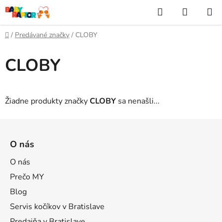
Prejsť
Hľadať
NÁKUP
na
KOŠÍK
obsah
Domov
/
Predávané značky
/
CLOBY
CLOBY
Žiadne produkty značky
CLOBY
sa nenašli...
Z
á
O nás
p
ä
O nás
t
Prečo MY
i
Blog
e
Servis kočíkov v Bratislave
Predajňa v Bratislave