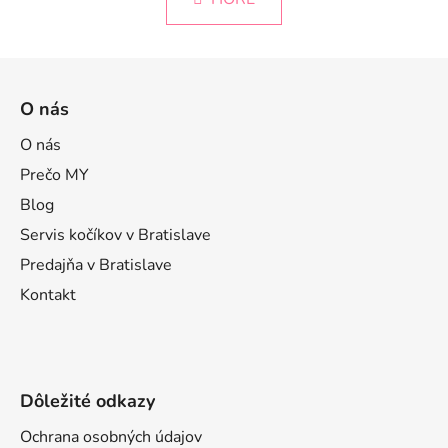
á
o
d
v
a
a
Z
c
n
á
i
i
O nás
e
e
p
p
ä
O nás
r
t
Prečo MY
v
i
k
Blog
e
y
Servis kočíkov v Bratislave
v
Predajňa v Bratislave
ý
p
Kontakt
i
s
u
Dôležité odkazy
Ochrana osobných údajov