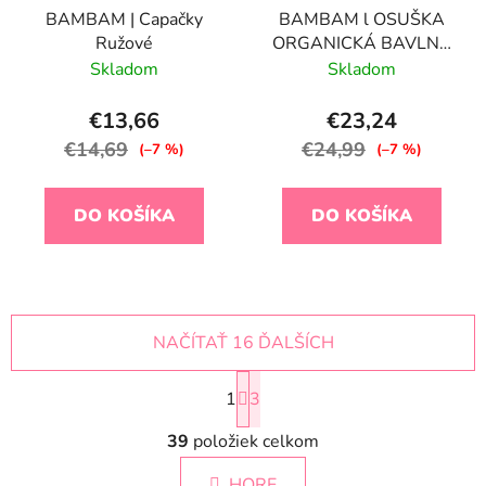
BAMBAM | Capačky
BAMBAM l OSUŠKA
Ružové
ORGANICKÁ BAVLNA
100x100 - sivá
Skladom
Skladom
€13,66
€23,24
€14,69
€24,99
(–7 %)
(–7 %)
DO KOŠÍKA
DO KOŠÍKA
NAČÍTAŤ 16 ĎALŠÍCH
S
1
t
3
r
O
á
39
položiek celkom
v
n
l
k
HORE