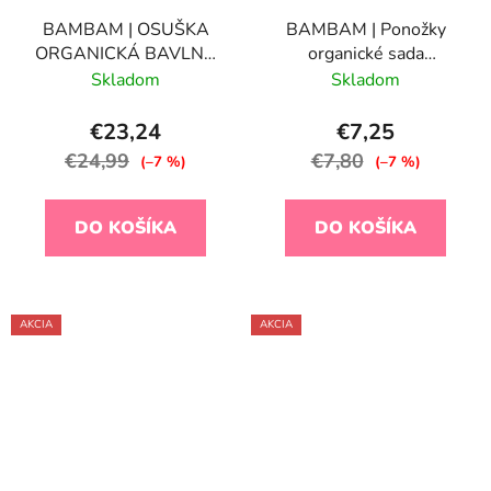
BAMBAM | OSUŠKA
BAMBAM | Ponožky
ORGANICKÁ BAVLNA
organické sada
73 x 76 cm - ružová
sivá/puntíky
Skladom
Skladom
€23,24
€7,25
€24,99
€7,80
(–7 %)
(–7 %)
DO KOŠÍKA
DO KOŠÍKA
AKCIA
AKCIA