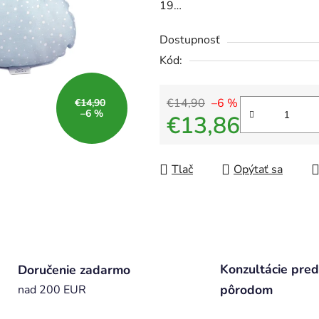
19…
Dostupnosť
Kód:
€14,90
–6 %
€14,90
–6 %
€13,86
Jednotková cena:
Tlač
Opýtať sa
Konzultácie pred
Doručenie zadarmo
pôrodom
nad 200 EUR