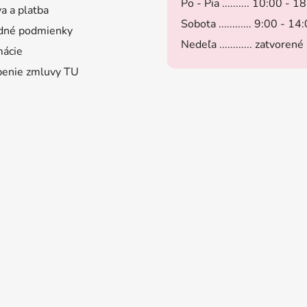
Po - Pia .......... 10:00 - 1
a a platba
Sobota ............ 9:00 - 14
dné podmienky
Nedeľa ............ zatvorené
ácie
enie zmluvy TU