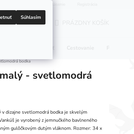
Prihlásenie
Registrácia
etnuť
Súhlasím
PRÁZDNY KOŠÍK
NÁKUPNÝ
KOŠÍK
 pitie
Domácnosť
Cestovanie
Pre mamič
etlomodrá bodka
malý - svetlomodrá
v dizajne svetlomodrá bodka je skvelým
 Vankúš je vyrobený z jemnučkého bavlneného
ovaným gulôčkovým dutým vláknom. Rozmer: 34 x