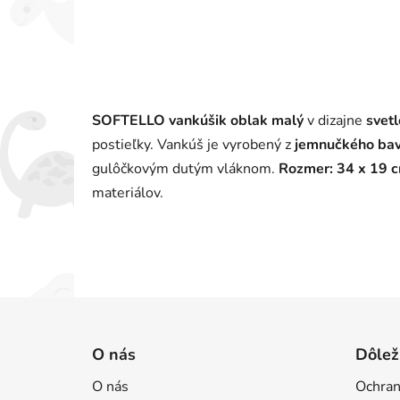
SOFTELLO vankúšik oblak malý
v dizajne
svet
postieľky. Vankúš je vyrobený z
jemnučkého bav
gulôčkovým dutým vláknom.
Rozmer: 34 x 19 
materiálov.
Z
á
O nás
Dôlež
p
O nás
Ochran
ä