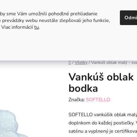
 v Bratislave
Kontakt
aby sme Vám umožnili pohodlné prehliadanie
Odmi
 prevádzky webu neustále zlepšovali jeho funkcie,
 Viac informácií
tu
.
Autosedačky
Hračky
Hygiena
Jedenie a
Domov
/
Všetky
/
Vankúš oblak malý - sv
Vankúš oblak 
bodka
Značka:
SOFTELLO
SOFTELLO vankúšik oblak malý 
doplnkom do každej postieľky.
saténu a vyplnený je certifik