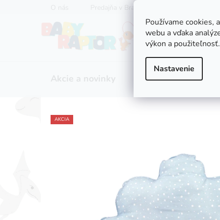
Prejsť
O nás
Predajňa v Bratislave
Servis kočíkov
na
Používame cookies, 
obsah
webu a vďaka analýze
výkon a použiteľnosť.
Nastavenie
Akcie a novinky
Zľavy
Kočíky
AKCIA