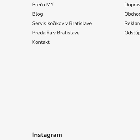
Prečo MY
Doprav
t
i
Blog
Obcho
e
Servis kočíkov v Bratislave
Reklam
Predajňa v Bratislave
Odstúp
Kontakt
Instagram