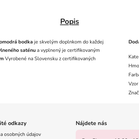
Popis
lomodrá bodka
je skvelým doplnkom do každej
Doda
lneného saténu
a vyplnený je certifikovaným
Kate
cm
Vyrobené na Slovensku z certifikovaných
Hmo
Farb
Vzor
Znač
ité odkazy
Nájdete nás
a osobných údajov