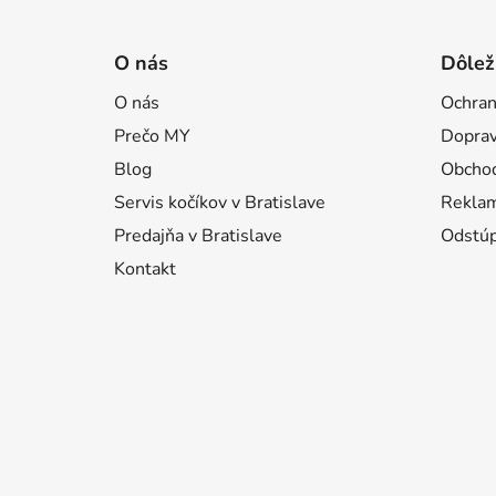
Z
á
O nás
Dôlež
p
O nás
Ochran
ä
Prečo MY
Doprav
t
i
Blog
Obcho
e
Servis kočíkov v Bratislave
Reklam
Predajňa v Bratislave
Odstúp
Kontakt