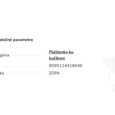
točné parametre
Pláštenky ku
gória
kočíkom
8595114418046
ka
ZOPA