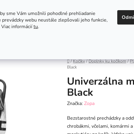
 v Bratislave
Kontakt
aby sme Vám umožnili pohodlné prehliadanie
Odmi
 prevádzky webu neustále zlepšovali jeho funkcie,
 Viac informácií
tu
.
Autosedačky
Hračky
Hygiena
Jedenie a
Domov
/
Kočíky
/
Doplnky ku kočíkom
/
Pl
Black
Univerzálna m
Black
Značka:
Zopa
Bezstarostné prechádzky a oddy
chrobákmi, včelami, komármi 