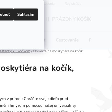
Prihlásenie
Registrácia
etnuť
Súhlasím
PRÁZDNY KOŠÍK
NÁKUPNÝ
KOŠÍK
 pitie
Domácnosť
Cestovanie
Pre mamič
áštenky ku kočíkom
/
Univerzálna moskytiéra na kočík,
oskytiéra na kočík,
ch v prírode Chráňte svoje dieťa pred
a iným hmyzom pomocou našej univerzálnej