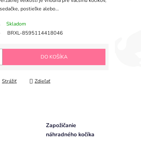
erzálnej veľkosti je vhodná pre väčšinu kočíkov,
osedačke, postieľke alebo…
Skladom
BRXL-8595114418046
DO KOŠÍKA
Strážiť
Zdieľať
Zapožičanie
náhradného kočíka