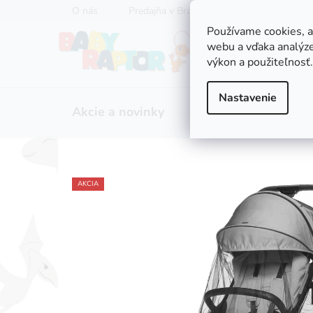
Prejsť
O nás
Predajňa v Bratislave
Servis kočíkov
na
Používame cookies, 
obsah
webu a vďaka analýze
výkon a použiteľnosť.
Nastavenie
Akcie a novinky
Zľavy
Kočíky
AKCIA