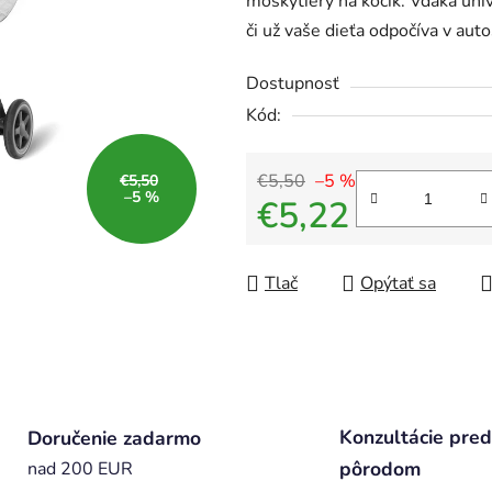
moskytiéry na kočík. Vďaka univ
či už vaše dieťa odpočíva v aut
Dostupnosť
Kód:
€5,50
–5 %
€5,50
–5 %
€5,22
Jednotková cena:
Tlač
Opýtať sa
Konzultácie pred
Doručenie zadarmo
pôrodom
nad 200 EUR