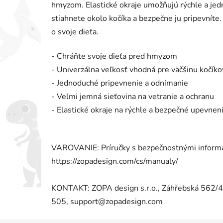
hmyzom. Elastické okraje umožňujú rýchle a je
stiahnete okolo kočíka a bezpečne ju pripevníte
o svoje dieťa.
- Chráňte svoje dieťa pred hmyzom
- Univerzálna veľkosť vhodná pre väčšinu kočíko
- Jednoduché pripevnenie a odnímanie
- Veľmi jemná sieťovina na vetranie a ochranu
- Elastické okraje na rýchle a bezpečné upevnen
VAROVANIE: Príručky s bezpečnostnými informác
https://zopadesign.com/cs/manualy/
KONTAKT: ZOPA design s.r.o., Záhřebská 562/
505, support@zopadesign.com