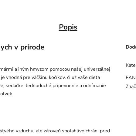
Popis
ych v prírode
Doda
Kate
komármi a iným hmyzom pomocou našej univerzálnej
je vhodná pre väčšinu kočíkov, či už vaše dieťa
EAN
vej sedačke. Jednoduché pripevnenie a odnímanie
Znač
oľvek.
tvého vzduchu, ale zároveň spoľahlivo chráni pred