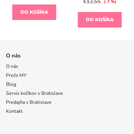
€12,55
(–7 %)
DO KOŠÍKA
DO KOŠÍKA
Z
á
O nás
p
ä
O nás
t
Prečo MY
i
Blog
e
Servis kočíkov v Bratislave
Predajňa v Bratislave
Kontakt