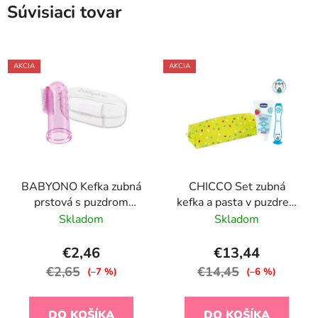
Súvisiaci tovar
AKCIA
AKCIA
BABYONO Kefka zubná
CHICCO Set zubná
prstová s puzdrom
kefka a pasta v puzdre -
ružová
Tiger, 3r+
Skladom
Skladom
€2,46
€13,44
€2,65
€14,45
(–7 %)
(–6 %)
DO KOŠÍKA
DO KOŠÍKA