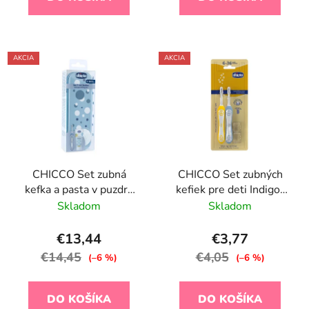
AKCIA
AKCIA
CHICCO Set zubná
CHICCO Set zubných
kefka a pasta v puzdre
kefiek pre deti Indigo-
Always smiling - light
Mustard 6-36m, 2ks
Skladom
Skladom
blue, 6m+
€13,44
€3,77
€14,45
€4,05
(–6 %)
(–6 %)
DO KOŠÍKA
DO KOŠÍKA