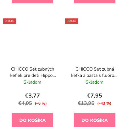
AKCIA
AKCIA
CHICCO Set zubných
CHICCO Set zubná
kefiek pre deti Hippo-
kefka a pasta s fluórom
Panda 3-6r, 2ks
v puzdre Always
Skladom
Skladom
Smiling zelená 12m+
€3,77
€7,95
€4,05
€13,95
(–6 %)
(–43 %)
DO KOŠÍKA
DO KOŠÍKA