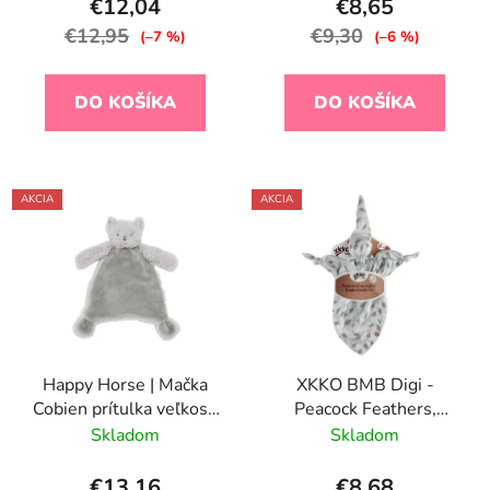
€12,04
€8,65
€12,95
€9,30
(–7 %)
(–6 %)
DO KOŠÍKA
DO KOŠÍKA
AKCIA
AKCIA
Happy Horse | Mačka
XKKO BMB Digi -
Cobien prítulka veľkosť:
Peacock Feathers,
24 cm
Bambusový maznáčik
Skladom
Skladom
€13,16
€8,68