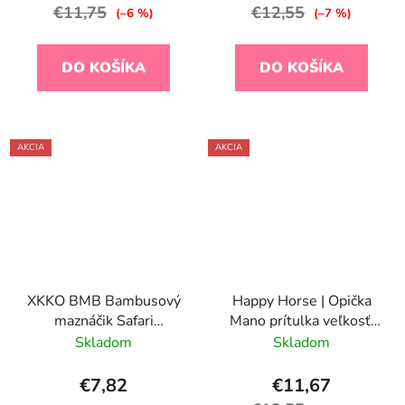
€11,75
€12,55
(–6 %)
(–7 %)
DO KOŠÍKA
DO KOŠÍKA
AKCIA
AKCIA
XKKO BMB Bambusový
Happy Horse | Opička
maznáčik Safari
Mano prítulka veľkosť:
W/Lavender Aura
26 cm
Skladom
Skladom
€7,82
€11,67