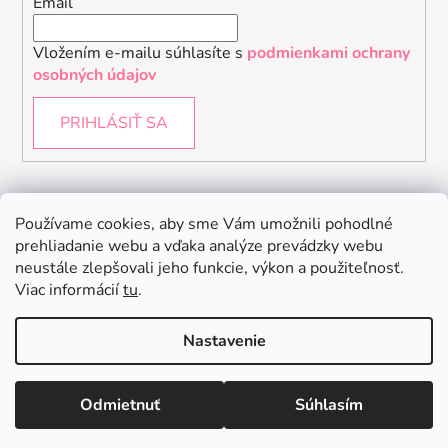
Email
Vložením e-mailu súhlasíte s
podmienkami ochrany
osobných údajov
PRIHLÁSIŤ SA
Instagram
Používame cookies, aby sme Vám umožnili pohodlné
prehliadanie webu a vďaka analýze prevádzky webu
neustále zlepšovali jeho funkcie, výkon a použiteľnosť.
Viac informácií
tu
.
Nastavenie
Odmietnuť
Súhlasím
Vytvoril Shoptet
Copyright 2026
Baby Raptor
. Všetky práva vyhradené.