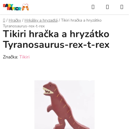
Prejsť
Hľadať
NÁKUP
na
KOŠÍK
obsah
Domov
/
Hračky
/
Hrkálky a hryzadlá
/
Tikiri hračka a hryzátko
Tyranosaurus-rex-t-rex
Tikiri hračka a hryzátko
Tyranosaurus-rex-t-rex
Značka:
Tikiri