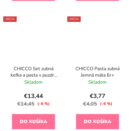
AKCIA
AKCIA
CHICCO Set zubná
CHICCO Pasta zubná
kefka a pasta v puzdre
Jemná mäta 6r+
Always smiling - lilac,
Skladom
Skladom
6m+
€13,44
€3,77
€14,45
€4,05
(–6 %)
(–6 %)
DO KOŠÍKA
DO KOŠÍKA