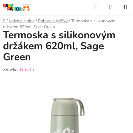
Prejsť
Hľadať
NÁKUP
na
KOŠÍK
obsah
Domov
/
Jedenie a pitie
/
Príbory a lyžičky
/
Termoska s silikonovým
držákem 620ml, Sage Green
Termoska s silikonovým
držákem 620ml, Sage
Green
Značka:
Nuvita