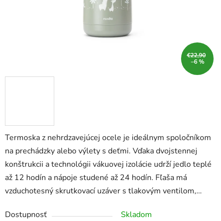
€22,90
–6 %
Termoska z nehrdzavejúcej ocele je ideálnym spoločníkom
na prechádzky alebo výlety s deťmi. Vďaka dvojstennej
konštrukcii a technológii vákuovej izolácie udrží jedlo teplé
až 12 hodín a nápoje studené až 24 hodín. Fľaša má
vzduchotesný skrutkovací uzáver s tlakovým ventilom,…
Dostupnosť
Skladom