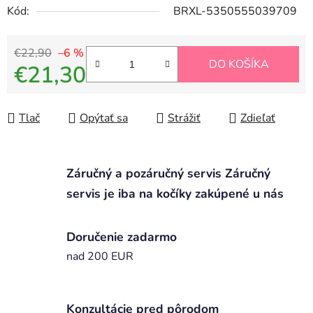
Kód:
BRXL-5350555039709
€22,90
–6 %
DO KOŠÍKA
€21,30
Jednotková cena:
Tlač
Opýtať sa
Strážiť
Zdieľať
Záručný a pozáručný servis Záručný
servis je iba na kočíky zakúpené u nás
Doručenie zadarmo
nad 200 EUR
Konzultácie pred pôrodom