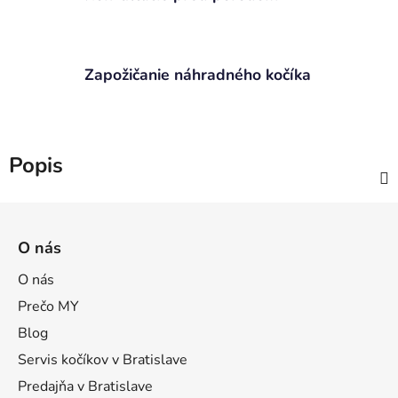
Zapožičanie náhradného kočíka
Popis
Z
á
O nás
p
ä
O nás
t
Prečo MY
i
Blog
e
Servis kočíkov v Bratislave
Predajňa v Bratislave