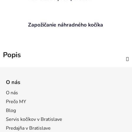
Zapožičanie náhradného kočíka
Popis
Z
á
O nás
p
ä
O nás
t
Prečo MY
i
Blog
e
Servis kočíkov v Bratislave
Predajňa v Bratislave