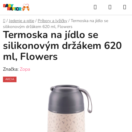
Prejsť
Hľadať
NÁKUP
na
KOŠÍK
obsah
Domov
/
Jedenie a pitie
/
Príbory a lyžičky
/
Termoska na jídlo se
silikonovým držákem 620 ml, Flowers
Termoska na jídlo se
silikonovým držákem 620
ml, Flowers
Značka:
Zopa
AKCIA