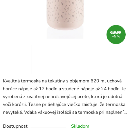
€19,99
–5 %
Kvalitná termoska na tekutiny s objemom 620 ml uchová
horúce nápoje až 12 hodín a studené nápoje až 24 hodín. Je
vyrobená z kvalitnej nehrdzavejúcej ocele, ktorá je odolná
voči korózii. Tesne priliehajúce viečko zaisťuje, že termoska
nevyteká. Vďaka vákuovej izolácii sa termoska pri naplnení…
Dostupnosť
Skladom