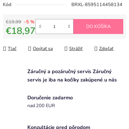
Kód:
BRXL-8595114458134
€19,99
–5 %
DO KOŠÍKA
€18,97
Jednotková cena:
Tlač
Opýtať sa
Strážiť
Zdieľať
Záručný a pozáručný servis Záručný
servis je iba na kočíky zakúpené u nás
Doručenie zadarmo
nad 200 EUR
Konzultácie pred pôrodom