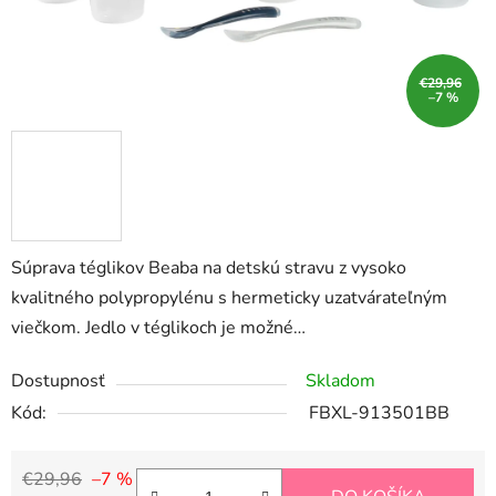
€29,96
–7 %
Súprava téglikov Beaba na detskú stravu z vysoko
kvalitného polypropylénu s hermeticky uzatvárateľným
viečkom. Jedlo v téglikoch je možné…
Dostupnosť
Skladom
Kód:
FBXL-913501BB
€29,96
–7 %