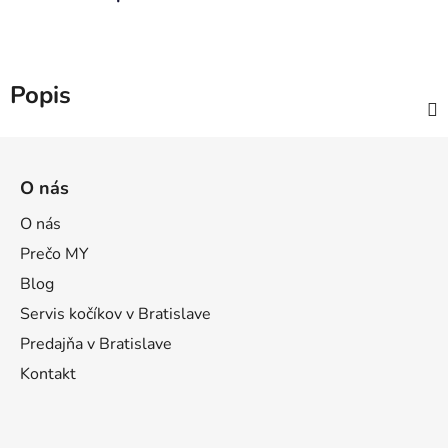
Popis
Z
á
O nás
p
ä
O nás
t
Prečo MY
i
Blog
e
Servis kočíkov v Bratislave
Predajňa v Bratislave
Kontakt