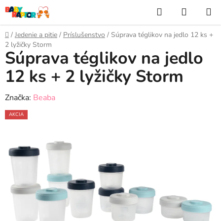
Prejsť
Hľadať
NÁKUP
na
KOŠÍK
obsah
Domov
/
Jedenie a pitie
/
Príslušenstvo
/
Súprava téglikov na jedlo 12 ks +
2 lyžičky Storm
Súprava téglikov na jedlo
12 ks + 2 lyžičky Storm
Značka:
Beaba
AKCIA