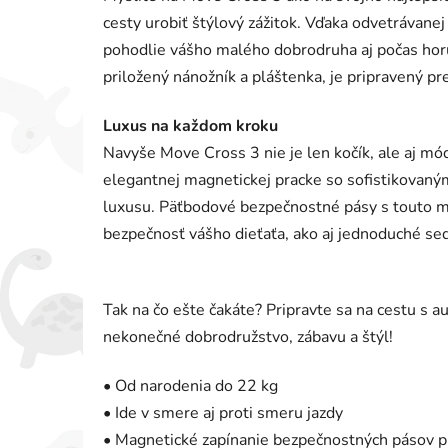
cesty urobiť štýlový zážitok. Vďaka odvetrávanej 
pohodlie vášho malého dobrodruha aj počas horúc
priložený nánožník a pláštenka, je pripravený p
Luxus na každom kroku
Navyše Move Cross 3 nie je len kočík, ale aj m
elegantnej magnetickej pracke so sofistikovaný
luxusu. Päťbodové bezpečnostné pásy s touto 
bezpečnosť vášho dieťaťa, ako aj jednoduché se
Tak na čo ešte čakáte? Pripravte sa na cestu s 
nekonečné dobrodružstvo, zábavu a štýl!
• Od narodenia do 22 kg
• Ide v smere aj proti smeru jazdy
• Magnetické zapínanie bezpečnostných pásov p