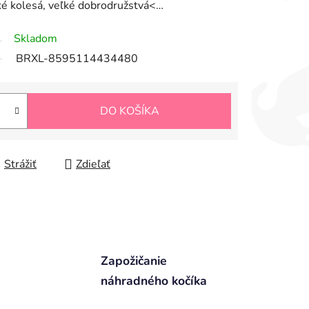
ké kolesá, veľké dobrodružstvá<…
Skladom
BRXL-8595114434480
DO KOŠÍKA
Strážiť
Zdieľať
Zapožičanie
náhradného kočíka