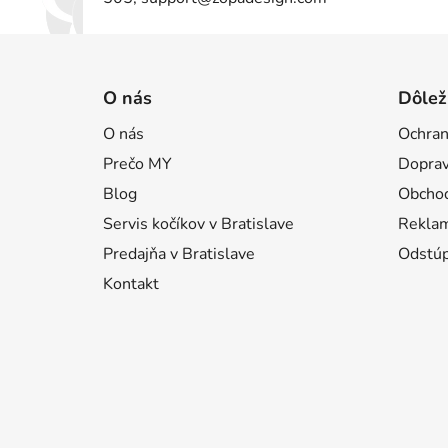
Z
á
O nás
Dôlež
p
O nás
Ochran
ä
Prečo MY
Doprav
t
i
Blog
Obcho
e
Servis kočíkov v Bratislave
Reklam
Predajňa v Bratislave
Odstúp
Kontakt