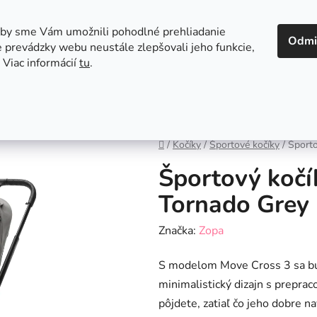
 v Bratislave
Kontakt
aby sme Vám umožnili pohodlné prehliadanie
Odmi
 prevádzky webu neustále zlepšovali jeho funkcie,
 Viac informácií
tu
.
Autosedačky
Hračky
Hygiena
Jedenie a
Domov
/
Kočíky
/
Športové kočíky
/
Športo
Športový kočí
Tornado Grey
Značka:
Zopa
S modelom Move Cross 3 sa bud
minimalistický dizajn s prepra
pôjdete, zatiaľ čo jeho dobre n