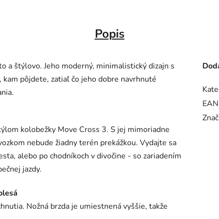
Popis
 a štýlovo. Jeho moderný, minimalistický dizajn s
Doda
 kam pôjdete, zatiaľ čo jeho dobre navrhnuté
Kate
nia.
EAN
Znač
štýlom kolobežky Move Cross 3. S jej mimoriadne
ozkom nebude žiadny terén prekážkou. Vydajte sa
esta, alebo po chodníkoch v divočine - so zariadením
ečnej jazdy.
olesá
chnutia. Nožná brzda je umiestnená vyššie, takže