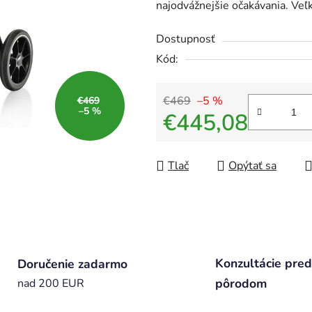
najodvážnejšie očakávania. Veľ
Dostupnosť
Kód:
€469
–5 %
€469
–5 %
€445,08
Jednotková cena:
Tlač
Opýtať sa
Konzultácie pred
Doručenie zadarmo
pôrodom
nad 200 EUR