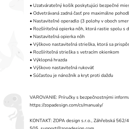
• Uzatvárateľný košík poskytujúci bezpečné mie
• Odvetrávaná zadná časť pre maximálne pohodli
• Nastaviteľné operadlo (3 polohy v oboch smer
• Rozšíriteľná opierka nôh, ktorá rastie spolu s
• Nastaviteľná opierka nôh
• Výškovo nastaviteľná strieška, ktorá sa prispô
• Rozšíriteľná strieška s vetracím okienkom
• Výklopná hrazda
• Výškovo nastaviteľná rukoväť
• Súčasťou je nánožník a kryt proti dažďu
VAROVANIE: Príručky s bezpečnostnými informác
https://zopadesign.com/cs/manualy/
KONTAKT: ZOPA design s.r.o., Záhřebská 562/
505, support@zopadesign.com