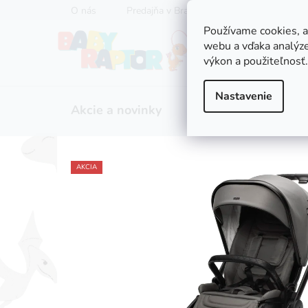
Prejsť
O nás
Predajňa v Bratislave
Servis kočíkov
na
Používame cookies, 
obsah
webu a vďaka analýze
výkon a použiteľnosť.
Nastavenie
Akcie a novinky
Zľavy
Kočíky
AKCIA