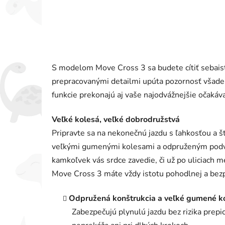
S modelom Move Cross 3 sa budete cítiť sebaisto
prepracovanými detailmi upúta pozornosť všade,
funkcie prekonajú aj vaše najodvážnejšie očakáva
Veľké kolesá, veľké dobrodružstvá
Pripravte sa na nekonečnú jazdu s ľahkosťou a 
veľkými gumenými kolesami a odpruženým podv
kamkoľvek vás srdce zavedie, či už po uliciach m
Move Cross 3 máte vždy istotu pohodlnej a bezp
Odpružená konštrukcia a veľké gumené k
Zabezpečujú plynulú jazdu bez rizika prepi