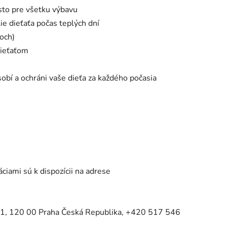
sto pre všetku výbavu
e dieťaťa počas teplých dní
och)
 dieťaťom
sobí a ochráni vaše dieťa za každého počasia
iami sú k dispozícii na adrese
41, 120 00 Praha Česká Republika, +420 517 546