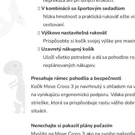
neprekáža ani pri dlhých krokoch.
V kombinácii so športovým sedadlom
Nízka hmotnosť a praktická rukoväť ešte vi
cestovaní.
Výškovo nastaviteľná rukoväť
Prispôsobte si kočík svojej výške pre maxi
Uzavretý nákupný košík
Uloží všetko potrebné a dá sa pohodlne rozš
neplánovaných nákupov.
Presahuje rámec pohodlia a bezpečnosti
Kočík Move Cross 3 je navrhnutý s ohľadom na 
na vynikajúcu ergonomickú podporu. Vďaka predĺ
strieške, ktorá sa prispôsobuje rastu vášho dob
situácii.
Nenechajte si pokaziť plány počasím
Myslite na Move Cross 3 ako na svojho najlepšieh