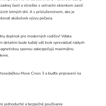
zadnej časti a strieške s vetracím okienkom zaistí
ich letných dní. A s príslušenstvom, ako je
rekonať akúkoľvek výzvu počasia.
ódny doplnok pre moderných rodičov! Vďaka
mi detailmi bude každý váš krok sprevádzať nádych
magnetickou sponou zabezpečujú maximálnu
denie.
autosedačkou Move Cross 3 a buďte pripravení na
re jednoduché a bezpečné používanie