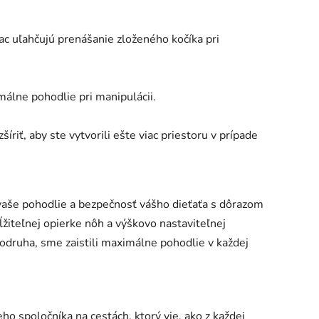
ac uľahčujú prenášanie zloženého kočíka pri
málne pohodlie pri manipulácii.
íriť, aby ste vytvorili ešte viac priestoru v prípade
vaše pohodlie a bezpečnosť vášho dieťaťa s dôrazom
žiteľnej opierke nôh a výškovo nastaviteľnej
rodruha, sme zaistili maximálne pohodlie v každej
o spoločníka na cestách, ktorý vie, ako z každej