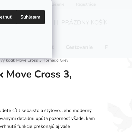
Prihlásenie
Registrácia
etnuť
Súhlasím
PRÁZDNY KOŠÍK
NÁKUPNÝ
KOŠÍK
 pitie
Domácnosť
Cestovanie
Pre mamič
vý kočík Move Cross 3, Tornado Grey
k Move Cross 3,
ete cítiť sebaisto a štýlovo. Jeho moderný,
covanými detailmi upúta pozornosť všade, kam
avrhnuté funkcie prekonajú aj vaše