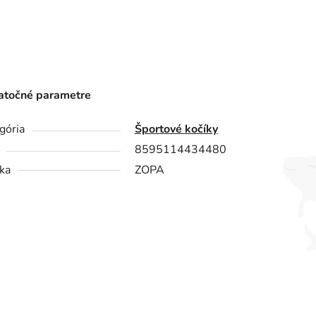
točné parametre
gória
Športové kočíky
8595114434480
ka
ZOPA