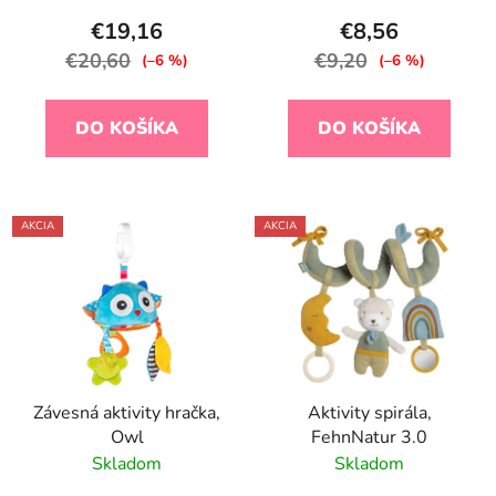
€19,16
€8,56
€20,60
€9,20
(–6 %)
(–6 %)
DO KOŠÍKA
DO KOŠÍKA
AKCIA
AKCIA
Závesná aktivity hračka,
Aktivity spirála,
Owl
FehnNatur 3.0
Skladom
Skladom