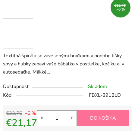
€22,76
–6 %
Textilná špirála so zavesenými hračkami v podobe líšky,
sovy a hubky zabaví vaše bábätko v postieľke, kočíku aj v
autosedačke. Mäkké…
Dostupnosť
Skladom
Kód:
FBXL-8912LD
€22,76
–6 %
DO KOŠÍKA
€21,17
Jednotková cena: