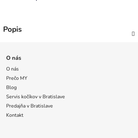
Popis
Z
á
O nás
p
ä
O nás
t
Prečo MY
i
Blog
e
Servis kočíkov v Bratislave
Predajňa v Bratislave
Kontakt