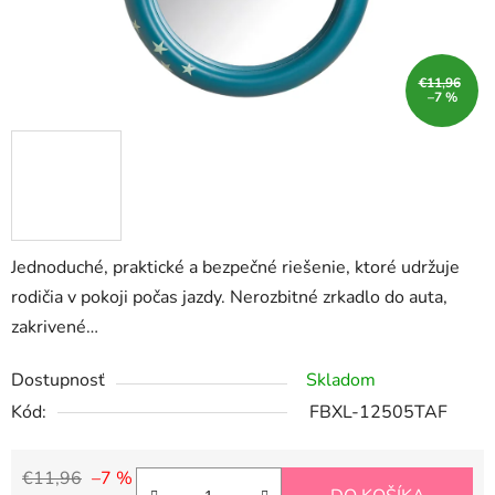
€11,96
–7 %
Jednoduché, praktické a bezpečné riešenie, ktoré udržuje
rodičia v pokoji počas jazdy. Nerozbitné zrkadlo do auta,
zakrivené…
Dostupnosť
Skladom
Kód:
FBXL-12505TAF
€11,96
–7 %