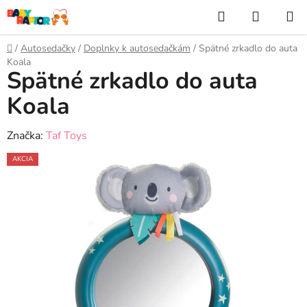
Prejsť
Hľadať
NÁKUP
na
KOŠÍK
obsah
Domov
/
Autosedačky
/
Doplnky k autosedačkám
/
Spätné zrkadlo do auta
Koala
Spätné zrkadlo do auta
Koala
Značka:
Taf Toys
AKCIA