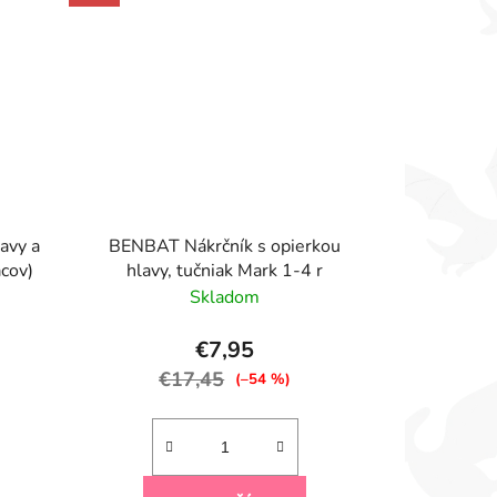
avy a
BENBAT Nákrčník s opierkou
acov)
hlavy, tučniak Mark 1-4 r
Skladom
€7,95
€17,45
(–54 %)