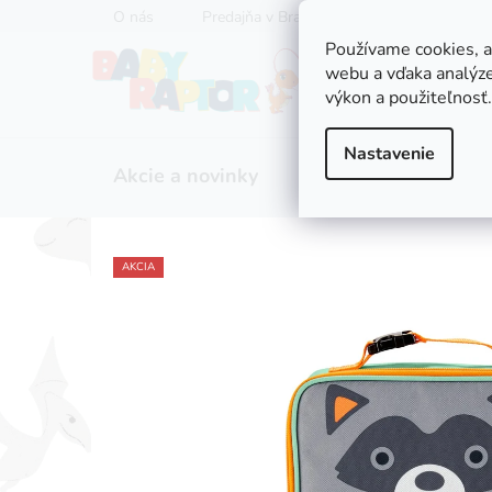
Prejsť
O nás
Predajňa v Bratislave
Servis kočíkov
na
Používame cookies, 
obsah
webu a vďaka analýze
výkon a použiteľnosť.
Nastavenie
Akcie a novinky
Zľavy
Kočíky
AKCIA