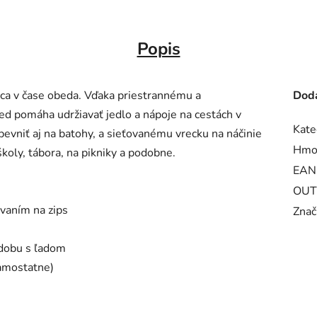
Popis
ca v čase obeda. Vďaka priestrannému a
Doda
ed pomáha udržiavať jedlo a nápoje na cestách v
Kate
ipevniť aj na batohy, a sieťovanému vrecku na náčinie
Hmo
koly, tábora, na pikniky a podobne.
EAN
OUT
ovaním na zips
Znač
ádobu s ľadom
amostatne)