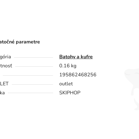
točné parametre
gória
Batohy a kufre
tnosť
0.16 kg
195862468256
LET
outlet
ka
SKIPHOP