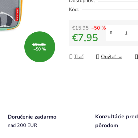
Dostupnosť
Kód:
€15,95
–50 %
€7,95
€15,95
Jednotková cena:
–50 %
Tlač
Opýtať sa
Konzultácie pred
Doručenie zadarmo
pôrodom
nad 200 EUR