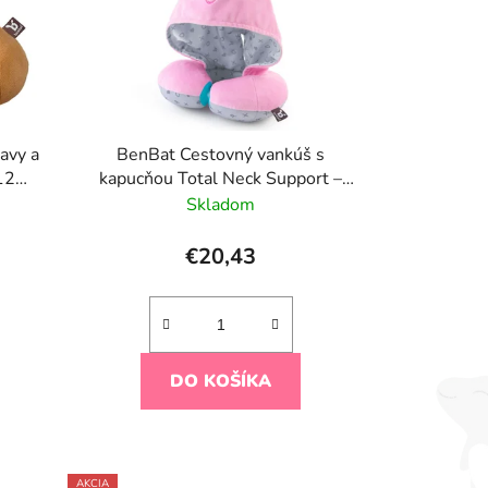
avy a
BenBat Cestovný vankúš s
12
kapucňou Total Neck Support –
Jednorožec (1–4 roky)
Skladom
€20,43
DO KOŠÍKA
AKCIA