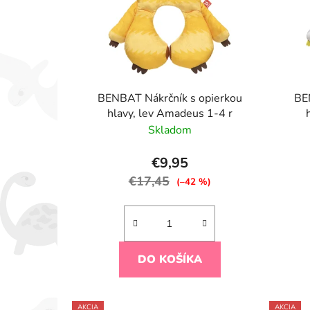
BENBAT Nákrčník s opierkou
BE
hlavy, lev Amadeus 1-4 r
Skladom
€9,95
€17,45
(–42 %)
DO KOŠÍKA
AKCIA
AKCIA