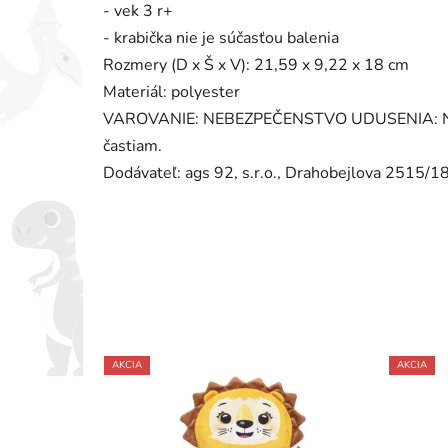
- vek 3 r+
- krabička nie je súčasťou balenia
Rozmery (D x Š x V): 21,59 x 9,22 x 18 cm
Materiál: polyester
VAROVANIE: NEBEZPEČENSTVO UDUSENIA: Nie j
častiam.
Dodávateľ: ags 92, s.r.o., Drahobejlova 2515/
AKCIA
AKCIA