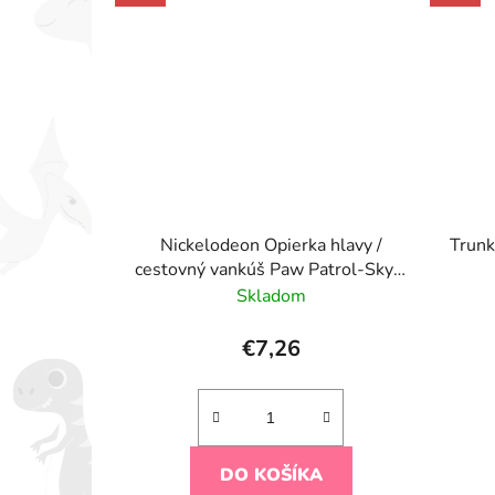
Nickelodeon Opierka hlavy /
Trunk
cestovný vankúš Paw Patrol-Skye,
2r+
Skladom
€7,26
DO KOŠÍKA