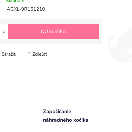
Skladom
AGXL-9R161210
DO KOŠÍKA
Strážiť
Zdieľať
Zapožičanie
náhradného kočíka