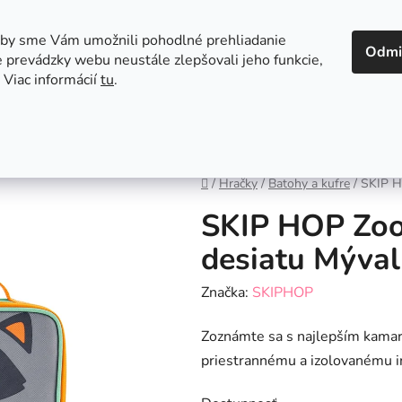
 v Bratislave
Kontakt
aby sme Vám umožnili pohodlné prehliadanie
Odmi
 prevádzky webu neustále zlepšovali jeho funkcie,
 Viac informácií
tu
.
Autosedačky
Hračky
Hygiena
Jedenie a
Domov
/
Hračky
/
Batohy a kufre
/
SKIP H
SKIP HOP Zoo
desiatu Mýval
Značka:
SKIPHOP
Zoznámte sa s najlepším kamar
priestrannému a izolovanému i