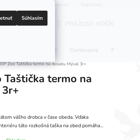
Prihlásenie
Registrácia
etnuť
Súhlasím
PRÁZDNY KOŠÍK
NÁKUPNÝ
KOŠÍK
 pitie
Domácnosť
Cestovanie
Pre mamič
OP Zoo Taštička termo na desiatu Mýval 3r+
 Taštička termo na
 3r+
átom vášho drobca v čase obeda. Vďaka
nteriéru táto rozkošná taška na obed pomáha…