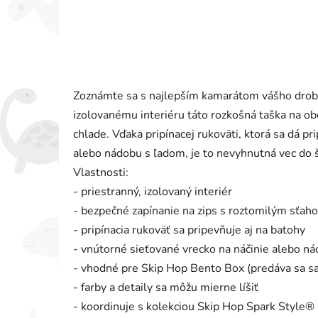
Zoznámte sa s najlepším kamarátom vášho drob
izolovanému interiéru táto rozkošná taška na ob
chlade. Vďaka pripínacej rukoväti, ktorá sa dá pr
alebo nádobu s ľadom, je to nevyhnutná vec do š
Vlastnosti:
- priestranný, izolovaný interiér
- bezpečné zapínanie na zips s roztomilým sťah
- pripínacia rukoväť sa pripevňuje aj na batohy
- vnútorné sieťované vrecko na náčinie alebo n
- vhodné pre Skip Hop Bento Box (predáva sa s
- farby a detaily sa môžu mierne líšiť
- koordinuje s kolekciou Skip Hop Spark Style®