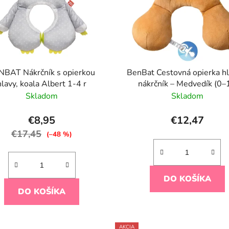
NBAT Nákrčník s opierkou
BenBat Cestovná opierka hl
hlavy, koala Albert 1-4 r
nákrčník – Medvedík (0–
mesiacov)
Skladom
Skladom
€8,95
€12,47
€17,45
(–48 %)
DO KOŠÍKA
DO KOŠÍKA
AKCIA