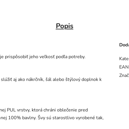
Popis
Doda
e prispôsobiť jeho veľkosť podľa potreby.
Kate
EAN
Znač
lúžiť aj ako nákrčník, šál alebo štýlový doplnok k
.
ej PUL vrstvy, ktorá chráni oblečenie pred
jemnej 100% bavlny. Švy sú starostlivo vyrobené tak,