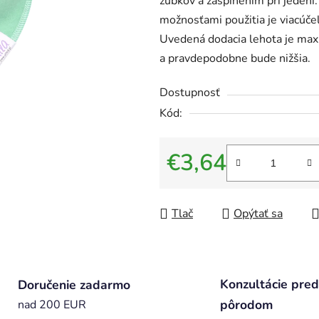
zúbkov a zašpinením pri jedení
možnosťami použitia je viacúč
Uvedená dodacia lehota je max
a pravdepodobne bude nižšia.
Dostupnosť
Kód:
€3,64
Jednotková cena:
Tlač
Opýtať sa
Konzultácie pred
Doručenie zadarmo
pôrodom
nad 200 EUR