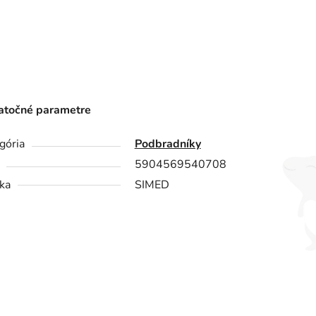
točné parametre
gória
Podbradníky
5904569540708
ka
SIMED