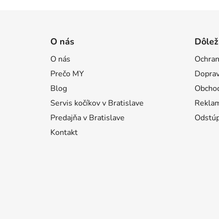
Z
á
O nás
Dôlež
p
O nás
Ochran
ä
Prečo MY
Doprav
t
i
Blog
Obcho
e
Servis kočíkov v Bratislave
Reklam
Predajňa v Bratislave
Odstúp
Kontakt