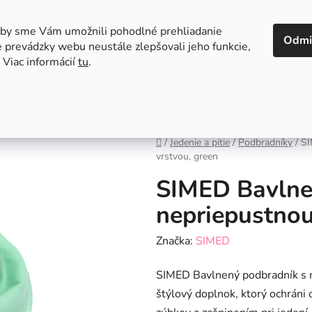
 v Bratislave
Kontakt
aby sme Vám umožnili pohodlné prehliadanie
Odmi
 prevádzky webu neustále zlepšovali jeho funkcie,
 Viac informácií
tu
.
Autosedačky
Hračky
Hygiena
Jedenie a
Domov
/
Jedenie a pitie
/
Podbradníky
/
SI
vrstvou, green
SIMED Bavlne
nepriepustnou
Značka:
SIMED
SIMED Bavlnený podbradník s n
štýlový doplnok, ktorý ochráni 