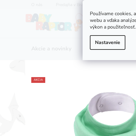
Prejsť
O nás
Predajňa v Bratislave
Servis kočíkov
na
Používame cookies, 
obsah
webu a vďaka analýze
výkon a použiteľnosť.
Nastavenie
Akcie a novinky
Zľavy
Kočíky
AKCIA