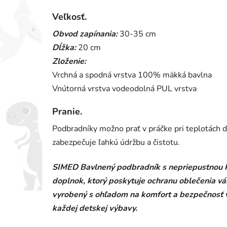
Veľkosť.
Obvod zapínania:
30-35 cm
Dĺžka:
20 cm
Zloženie:
Vrchná a spodná vrstva 100% mäkká bavlna
Vnútorná vrstva vodeodolná PUL vrstva
Pranie.
Podbradníky možno prať v práčke pri teplotách do
zabezpečuje ľahkú údržbu a čistotu.
SIMED Bavlnený podbradník s nepriepustnou PUL
doplnok, ktorý poskytuje ochranu oblečenia vá
vyrobený s ohľadom na komfort a bezpečnosť v
každej detskej výbavy.