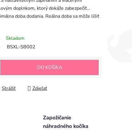
. S nastaviteľným zapínaním a viacerými
elovým doplnkom, ktorý dokáže zabezpečiť…
imálna doba dodania. Reálna doba sa môže líšiť
Skladom
BSXL-SB002
DO KOŠÍKA
Strážiť
Zdieľať
Zapožičanie
náhradného kočíka