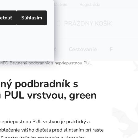
Prihlásenie
Registrácia
etnuť
Súhlasím
PRÁZDNY KOŠÍK
NÁKUPNÝ
KOŠÍK
 pitie
Domácnosť
Cestovanie
Pre mamič
MED Bavlnený podbradník s nepriepustnou PUL
ný podbradník s
 PUL vrstvou, green
epriepustnou PUL vrstvou je praktický a
oblečenie vášho dieťaťa pred slintaním pri raste