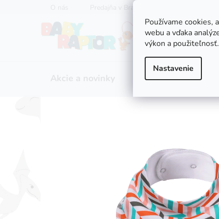
Prejsť
O nás
Predajňa v Bratislave
Servis kočíkov
na
Používame cookies, 
obsah
webu a vďaka analýze
výkon a použiteľnosť.
Nastavenie
Akcie a novinky
Zľavy
Kočíky