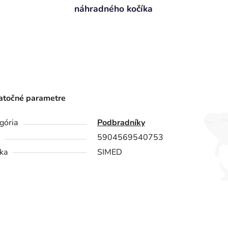
náhradného kočíka
točné parametre
gória
Podbradníky
5904569540753
ka
SIMED