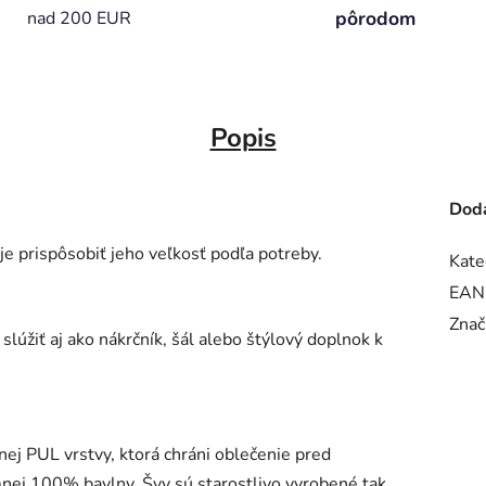
pôrodom
nad 200 EUR
Popis
Doda
e prispôsobiť jeho veľkosť podľa potreby.
Kate
EAN
Znač
lúžiť aj ako nákrčník, šál alebo štýlový doplnok k
.
ej PUL vrstvy, ktorá chráni oblečenie pred
jemnej 100% bavlny. Švy sú starostlivo vyrobené tak,