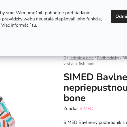
 v Bratislave
Kontakt
aby sme Vám umožnili pohodlné prehliadanie
Odmi
 prevádzky webu neustále zlepšovali jeho funkcie,
 Viac informácií
tu
.
Autosedačky
Hračky
Hygiena
Jedenie a
Domov
/
Jedenie a pitie
/
Podbradníky
/
SI
vrstvou, fish bone
SIMED Bavlne
nepriepustnou
bone
Značka:
SIMED
SIMED Bavlnený podbradník s n