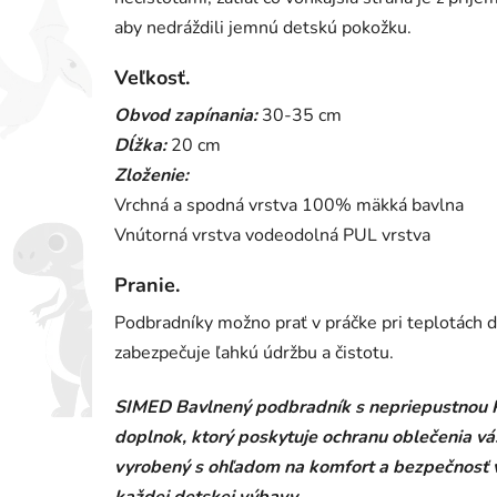
aby nedráždili jemnú detskú pokožku.
Veľkosť.
Obvod zapínania:
30-35 cm
Dĺžka:
20 cm
Zloženie:
Vrchná a spodná vrstva 100% mäkká bavlna
Vnútorná vrstva vodeodolná PUL vrstva
Pranie.
Podbradníky možno prať v práčke pri teplotách do
zabezpečuje ľahkú údržbu a čistotu.
SIMED Bavlnený podbradník s nepriepustnou PUL
doplnok, ktorý poskytuje ochranu oblečenia vá
vyrobený s ohľadom na komfort a bezpečnosť v