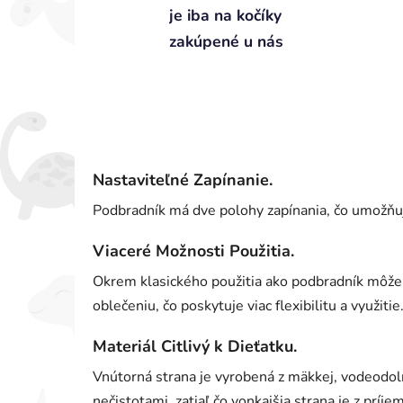
je iba na kočíky
zakúpené u nás
Nastaviteľné Zapínanie.
Podbradník má dve polohy zapínania, čo umožňuj
Viaceré Možnosti Použitia.
Okrem klasického použitia ako podbradník môže s
oblečeniu, čo poskytuje viac flexibilitu a využitie
Materiál Citlivý k Dieťatku.
Vnútorná strana je vyrobená z mäkkej, vodeodoln
nečistotami, zatiaľ čo vonkajšia strana je z prí