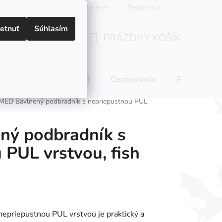
Prihlásenie
Registrácia
etnuť
Súhlasím
PRÁZDNY KOŠÍK
NÁKUPNÝ
KOŠÍK
 pitie
Domácnosť
Cestovanie
Pre mamič
MED Bavlnený podbradník s nepriepustnou PUL
ný podbradník s
 PUL vrstvou, fish
epriepustnou PUL vrstvou je praktický a