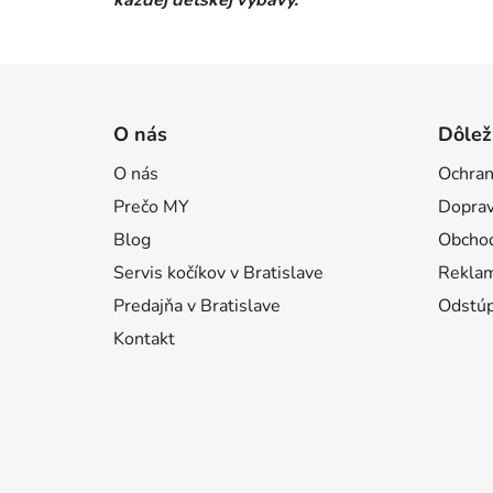
každej detskej výbavy.
Z
á
O nás
Dôlež
p
O nás
Ochran
ä
Prečo MY
Doprav
t
i
Blog
Obcho
e
Servis kočíkov v Bratislave
Reklam
Predajňa v Bratislave
Odstúp
Kontakt