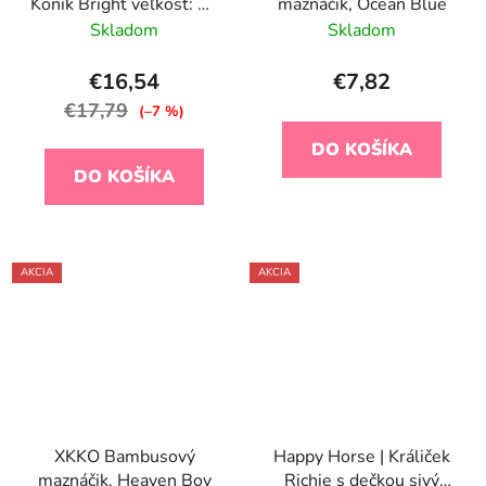
Koník Bright veľkosť: 28
maznáčik, Ocean Blue
cm
Skladom
Skladom
€16,54
€7,82
€17,79
(–7 %)
DO KOŠÍKA
DO KOŠÍKA
AKCIA
AKCIA
XKKO Bambusový
Happy Horse | Králiček
maznáčik, Heaven Boy
Richie s dečkou sivý