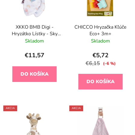
XKKO BMB Digi -
CHICCO Hryzačka Kľúče
Hryzátko Lístky - Sky
Eco+ 3m+
Whale
Skladom
Skladom
€11,57
€5,72
€6,15
(–6 %)
DO KOŠÍKA
DO KOŠÍKA
AKCIA
AKCIA