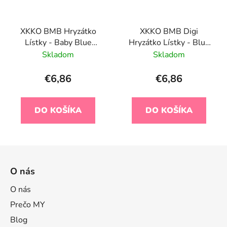
XKKO BMB Hryzátko
XKKO BMB Digi
Lístky - Baby Blue
Hryzátko Lístky - Blue
Cross
Wildflowers,
Skladom
Skladom
€6,86
€6,86
DO KOŠÍKA
DO KOŠÍKA
Z
á
O nás
p
ä
O nás
t
Prečo MY
i
Blog