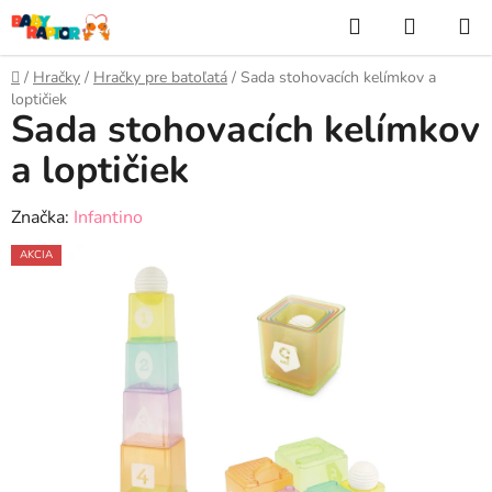
Prejsť
Hľadať
NÁKUP
na
KOŠÍK
obsah
Domov
/
Hračky
/
Hračky pre batoľatá
/
Sada stohovacích kelímkov a
loptičiek
Sada stohovacích kelímkov
a loptičiek
Značka:
Infantino
AKCIA