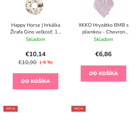
Happy Horse | hrkálka
XKKO Hryzátko BMB s
Žirafa Gino veľkosť: 17
plienkou - Chevron
cm
Baby Pink
Skladom
Skladom
€10,14
€6,86
€10,90
(–6 %)
DO KOŠÍKA
DO KOŠÍKA
AKCIA
AKCIA