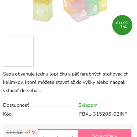
€11,96
–7 %
Sada obsahuje jednu loptičku a päť farebných stohovacích
kelímkov, ktoré môžete stavať až do výšky alebo naopak
vkladať do seba.…
Dostupnosť
Skladom
Kód:
FBXL-315206-02INF
€11,96
–7 %