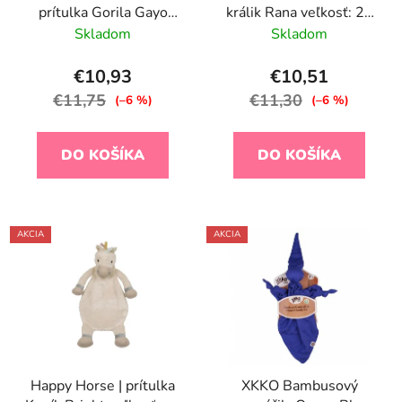
prítulka Gorila Gayo
králik Rana veľkosť: 25
veľkosť: 28 cm
cm
Skladom
Skladom
€10,93
€10,51
€11,75
€11,30
(–6 %)
(–6 %)
DO KOŠÍKA
DO KOŠÍKA
AKCIA
AKCIA
Happy Horse | prítulka
XKKO Bambusový