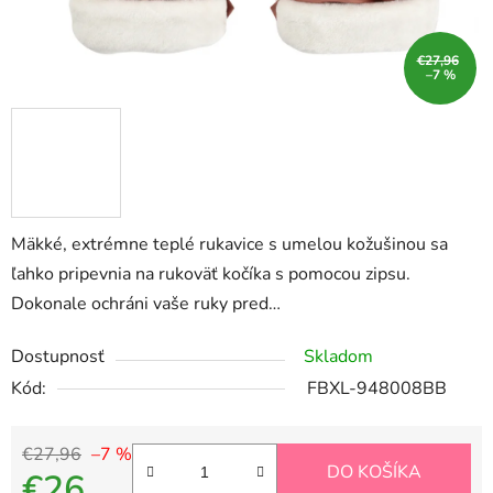
€27,96
–7 %
Mäkké, extrémne teplé rukavice s umelou kožušinou sa
ľahko pripevnia na rukoväť kočíka s pomocou zipsu.
Dokonale ochráni vaše ruky pred…
Dostupnosť
Skladom
Kód:
FBXL-948008BB
€27,96
–7 %
DO KOŠÍKA
€26