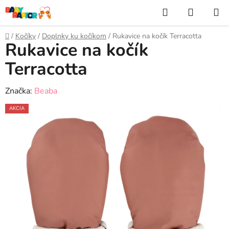
Prejsť
Hľadať
NÁKUP
na
KOŠÍK
obsah
Domov
/
Kočíky
/
Doplnky ku kočíkom
/
Rukavice na kočík Terracotta
Rukavice na kočík
Terracotta
Značka:
Beaba
AKCIA