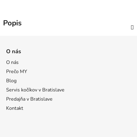
Popis
Z
á
O nás
p
ä
O nás
t
Prečo MY
i
Blog
e
Servis kočíkov v Bratislave
Predajňa v Bratislave
Kontakt