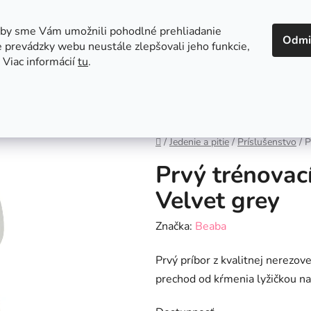
 v Bratislave
Kontakt
aby sme Vám umožnili pohodlné prehliadanie
Odmi
 prevádzky webu neustále zlepšovali jeho funkcie,
 Viac informácií
tu
.
Autosedačky
Hračky
Hygiena
Jedenie a
Domov
/
Jedenie a pitie
/
Príslušenstvo
/
P
Prvý trénovací
Velvet grey
Značka:
Beaba
Prvý príbor z kvalitnej nerezov
prechod od kŕmenia lyžičkou na