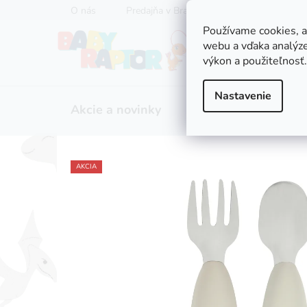
Prejsť
O nás
Predajňa v Bratislave
Servis kočíkov
na
Používame cookies, 
obsah
webu a vďaka analýze
výkon a použiteľnosť.
Nastavenie
Akcie a novinky
Zľavy
Kočíky
AKCIA