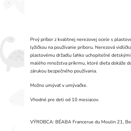
Prvý príbor z kvalitnej nerezovej ocele s plasto
lyžičkou na používanie príboru. Nerezová vidlič
plastovému držadlu ľahko uchopiteľné detskými r
malého množstva príkrmu, ktoré dieťa dokáže don
zárukou bezpečného používania.
Možno umývať v umývačke.
Vhodné pre deti od 10 mesiacov.
VÝROBCA: BÉABA Francerue du Moulin 21, Bel