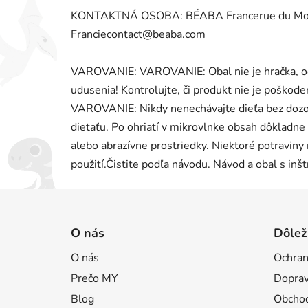
KONTAKTNÁ OSOBA: BÉABA Francerue du Mouli
Franciecontact@beaba.com
VAROVANIE: VAROVANIE: Obal nie je hračka, od
udusenia! Kontrolujte, či produkt nie je poškod
VAROVANIE: Nikdy nenechávajte dieťa bez dozo
dieťaťu. Po ohriatí v mikrovlnke obsah dôkladne
alebo abrazívne prostriedky. Niektoré potravin
použití.Čistite podľa návodu. Návod a obal s inšt
Z
á
O nás
Dôlež
p
O nás
Ochran
ä
Prečo MY
Doprav
t
i
Blog
Obcho