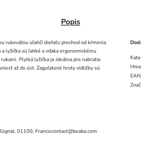
Popis
vou rukoväťou uľahčí dieťaťu prechod od kŕmenia
Doda
ka a lyžička sú ľahké a vďaka ergonomickému
Kate
ukami. Plytká lyžička je ideálna pre nabratie
Hmo
iesť až do úst. Zaguľatené hroty vidličky sú
EAN
Znač
lignat, 01100, Franciecontact@beaba.com