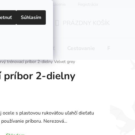
Prihlásenie
Registrácia
etnuť
Súhlasím
PRÁZDNY KOŠÍK
NÁKUPNÝ
KOŠÍK
 pitie
Domácnosť
Cestovanie
Pre mamič
rvý trénovací príbor 2-dielny Velvet grey
 príbor 2-dielny
ej ocele s plastovou rukoväťou uľahčí dieťaťu
 používanie príboru. Nerezová…