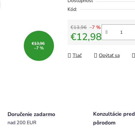
Dostupnosť
Kód:
€13,96
–7 %
€12,98
€13,96
Jednotková cena:
–7 %
Tlač
Opýtať sa
Konzultácie pred
Doručenie zadarmo
pôrodom
nad 200 EUR