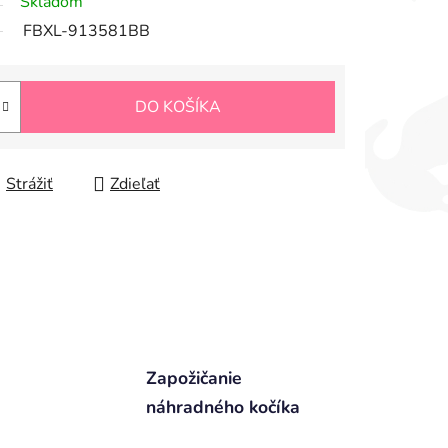
Skladom
FBXL-913581BB
DO KOŠÍKA
Strážiť
Zdieľať
Zapožičanie
náhradného kočíka