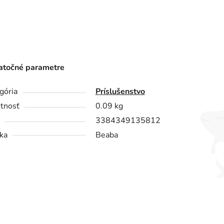
točné parametre
gória
Príslušenstvo
tnosť
0.09 kg
3384349135812
ka
Beaba