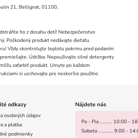
n 21, Bellignat, 01100,
stráňte ho z dosahu detí! Nebezpečenstvo
ený. Poškodený produkt nedávajte dieťaťu.
ru! Vždy skontrolujte teplotu pokrmu pred podaním
 premiešajte. Údržba: Nepoužívajte silné detergenty
y môžu zafarbiť produkt. Umyte po každom
rukciami si uschovajte pre neskoršie použitie.
ité odkazy
Nájdete nás
a osobných údajov
Po - Pia .......... 10:00 - 1
a a platba
Sobota ............ 9:00 - 14
dné podmienky