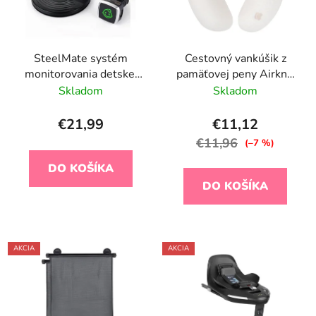
SteelMate systém
Cestovný vankúšik z
monitorovania detskej
pamäťovej peny Airknit
autosedačky BSA-1
White
Skladom
Skladom
€21,99
€11,12
€11,96
(–7 %)
DO KOŠÍKA
DO KOŠÍKA
AKCIA
AKCIA