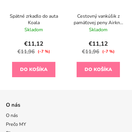
Spätné zrkadlo do auta
Cestovný vankúšik z
Koala
pamäťovej peny Airknit
Grey
Skladom
Skladom
€11,12
€11,12
€11,96
€11,96
(–7 %)
(–7 %)
DO KOŠÍKA
DO KOŠÍKA
Z
á
O nás
p
ä
O nás
t
Prečo MY
i