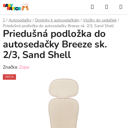
Prejsť
Hľadať
NÁKUP
na
KOŠÍK
obsah
Domov
/
Autosedačky
/
Doplnky k autosedačkám
/
Vložky do sedačiek
/
Priedušná podložka do autosedačky Breeze sk. 2/3, Sand Shell
Priedušná podložka do
autosedačky Breeze sk.
2/3, Sand Shell
Značka:
Zopa
AKCIA