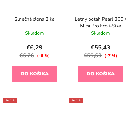
Slnečná clona 2 ks
Letný poťah Pearl 360 /
Mica Pro Eco i-Size
White
Skladom
Skladom
€6,29
€55,43
€6,76
€59,60
(–6 %)
(–7 %)
DO KOŠÍKA
DO KOŠÍKA
AKCIA
AKCIA