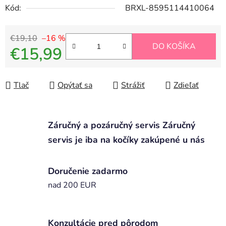
Kód:
BRXL-8595114410064
€19,10
–16 %
DO KOŠÍKA
€15,99
Jednotková cena:
Tlač
Opýtať sa
Strážiť
Zdieľať
Záručný a pozáručný servis Záručný
servis je iba na kočíky zakúpené u nás
Doručenie zadarmo
nad 200 EUR
Konzultácie pred pôrodom