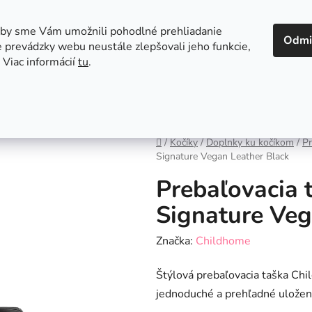
 v Bratislave
Kontakt
aby sme Vám umožnili pohodlné prehliadanie
Odmi
 prevádzky webu neustále zlepšovali jeho funkcie,
 Viac informácií
tu
.
Autosedačky
Hračky
Hygiena
Jedenie a
Domov
/
Kočíky
/
Doplnky ku kočíkom
/
Pr
Signature Vegan Leather Black
Prebaľovacia
Signature Veg
Značka:
Childhome
Štýlová prebaľovacia taška Ch
jednoduché a prehľadné uložen