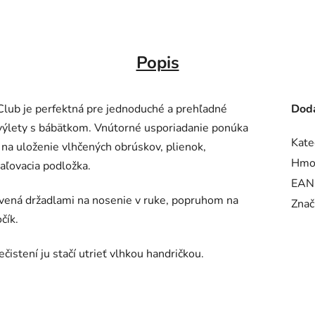
Popis
lub je perfektná pre jednoduché a prehľadné
Doda
výlety s bábätkom. Vnútorné usporiadanie ponúka
Kate
 na uloženie vlhčených obrúskov, plienok,
Hmo
aľovacia podložka.
EAN
bavená držadlami na nosenie v ruke, popruhom na
Znač
čík.
ečistení ju stačí utrieť vlhkou handričkou.