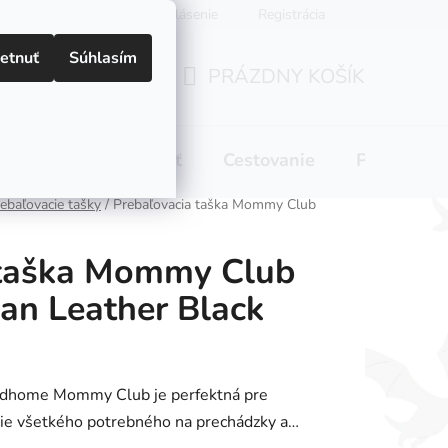
Prihlásenie
Registrácia
etnuť
Súhlasím
PRÁZDNY KOŠÍK
NÁKUPNÝ
KOŠÍK
 pitie
Domácnosť
Cestovanie
Pre mamič
ebaľovacie tašky
/
Prebaľovacia taška Mommy Club
 taška Mommy Club
an Leather Black
ildhome Mommy Club je perfektná pre
ie všetkého potrebného na prechádzky a…