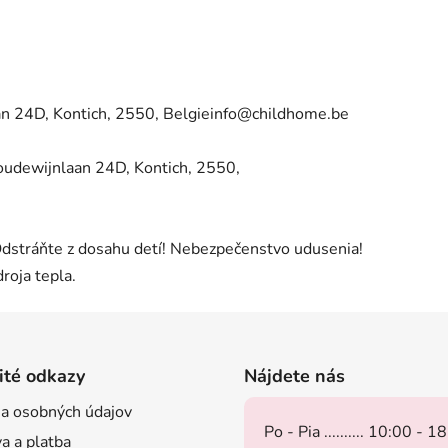
24D, Kontich, 2550, Belgieinfo@childhome.be
wijnlaan 24D, Kontich, 2550,
stráňte z dosahu detí! Nebezpečenstvo udusenia!
roja tepla.
ité odkazy
Nájdete nás
a osobných údajov
Po - Pia .......... 10:00 - 1
a a platba