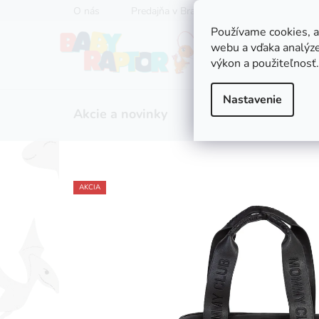
Prejsť
O nás
Predajňa v Bratislave
Servis kočíkov
na
Používame cookies, 
obsah
webu a vďaka analýze
výkon a použiteľnosť.
Nastavenie
Akcie a novinky
Zľavy
Kočíky
AKCIA