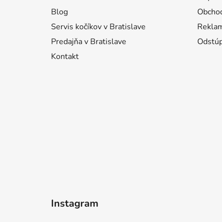
t
i
Blog
Obcho
e
Servis kočíkov v Bratislave
Reklam
Predajňa v Bratislave
Odstúp
Kontakt
Instagram