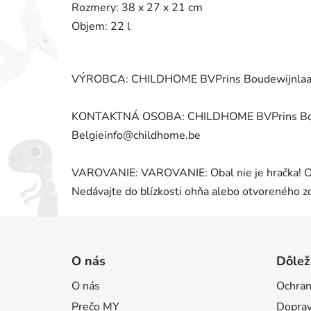
Rozmery: 38 x 27 x 21 cm
Objem: 22 l
VÝROBCA: CHILDHOME BVPrins Boudewijnlaan 
KONTAKTNÁ OSOBA: CHILDHOME BVPrins Boude
Belgieinfo@childhome.be
VAROVANIE: VAROVANIE: Obal nie je hračka! Od
Nedávajte do blízkosti ohňa alebo otvoreného zd
Z
á
O nás
Dôlež
p
O nás
Ochran
ä
Prečo MY
Doprav