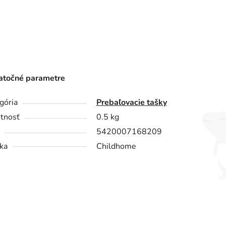
točné parametre
gória
Prebaľovacie tašky
tnosť
0.5 kg
5420007168209
ka
Childhome