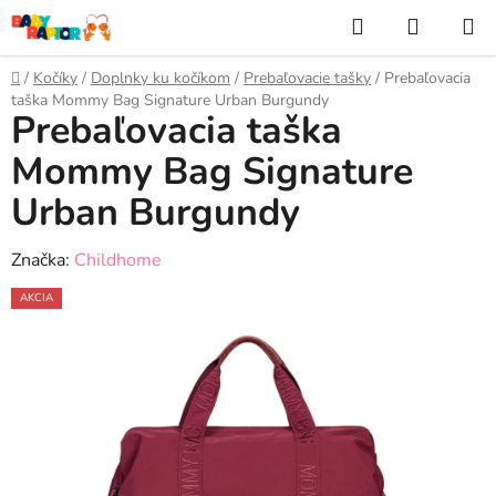
Prejsť
Hľadať
NÁKUP
na
KOŠÍK
obsah
Domov
/
Kočíky
/
Doplnky ku kočíkom
/
Prebaľovacie tašky
/
Prebaľovacia
taška Mommy Bag Signature Urban Burgundy
Prebaľovacia taška
Mommy Bag Signature
Urban Burgundy
Značka:
Childhome
AKCIA