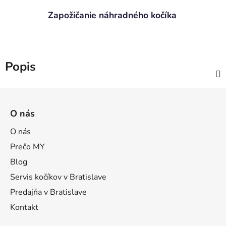
Zapožičanie náhradného kočíka
Popis
Z
á
O nás
p
ä
O nás
t
Prečo MY
i
Blog
e
Servis kočíkov v Bratislave
Predajňa v Bratislave
Kontakt