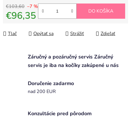
€103,60
–7 %
DO KOŠÍKA
€96,35
Jednotková cena:
Tlač
Opýtať sa
Strážiť
Zdieľať
Záručný a pozáručný servis Záručný
servis je iba na kočíky zakúpené u nás
Doručenie zadarmo
nad 200 EUR
Konzultácie pred pôrodom